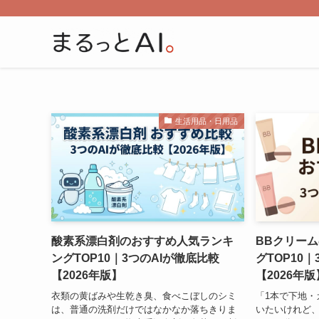
生活用品・日用品
酸素系漂白剤のおすすめ人気ランキ
BBクリー
ングTOP10｜3つのAIが徹底比較
グTOP10
【2026年版】
【2026年版
衣類の黄ばみや生乾き臭、食べこぼしのシミ
「1本で下地・
は、普通の洗剤だけではなかなか落ちきりま
いたいけれど