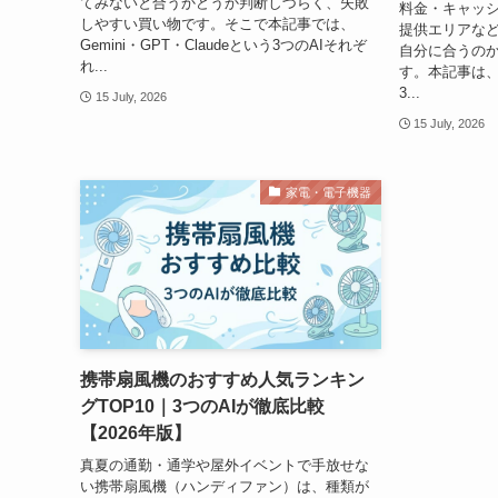
てみないと合うかどうか判断しづらく、失敗
料金・キャッ
しやすい買い物です。そこで本記事では、
提供エリアな
Gemini・GPT・Claudeという3つのAIそれぞ
自分に合うの
れ...
す。本記事は、Ge
3...
15 July, 2026
15 July, 2026
家電・電子機器
携帯扇風機のおすすめ人気ランキン
グTOP10｜3つのAIが徹底比較
【2026年版】
真夏の通勤・通学や屋外イベントで手放せな
い携帯扇風機（ハンディファン）は、種類が