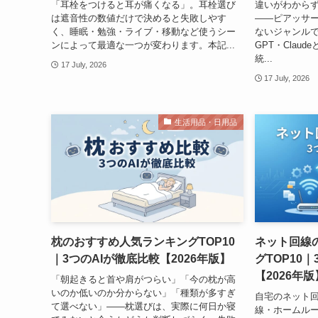
「耳栓をつけると耳が痛くなる」。耳栓選び
違いがわから
は遮音性の数値だけで決めると失敗しやす
——ピアッサ
く、睡眠・勉強・ライブ・移動など使うシー
ないジャンルで
ンによって最適な一つが変わります。本記...
GPT・Clau
統...
17 July, 2026
17 July, 2026
生活用品・日用品
枕のおすすめ人気ランキングTOP10
ネット回線
｜3つのAIが徹底比較【2026年版】
グTOP10
【2026年版
「朝起きると首や肩がつらい」「今の枕が高
いのか低いのか分からない」「種類が多すぎ
自宅のネット
て選べない」——枕選びは、実際に何日か寝
線・ホームル