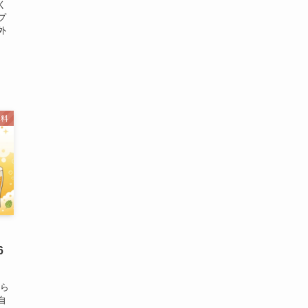
く
プ
外
味料
6
から
自