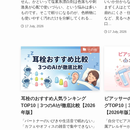
せん。かといって塩素系漂白剤は色落ちや刺
いいか分からな
激臭が心配で使いづらい、という悩みは多い
まずく人はと
ものです。そこで頼りになるのが、色柄物に
崩れにくさ・
も使いやすく汚れだけを分解してくれる...
など、見るべ
口...
17 July, 2026
17 July, 2026
その他
耳栓のおすすめ人気ランキング
ピアッサー
TOP10｜3つのAIが徹底比較【2026
グTOP10
年版】
【2026年版
「パートナーのいびきや生活音で眠れない」
「自分でピア
「カフェやオフィスの雑音で集中できない」
属アレルギー