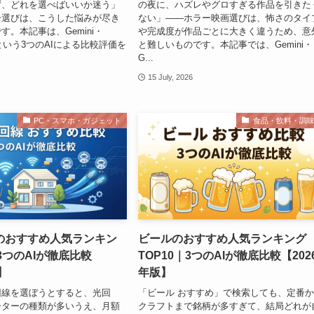
ず、どれを選べばいいか迷う」
の夜に、ハズレやグロすぎる作品を引きた
ー選びは、こうした悩みが尽き
ない」——ホラー映画選びは、怖さのタイ
す。本記事は、Gemini・
や完成度が作品ごとに大きく違うため、意
deという3つのAIによる比較評価を
と難しいものです。本記事では、Gemini・
G...
15 July, 2026
PC・スマホ・ガジェット
食品・飲料・調
のおすすめ人気ランキン
ビールのおすすめ人気ランキング
｜3つのAIが徹底比較
TOP10｜3つのAIが徹底比較【202
】
年版】
回線を選ぼうとすると、光回
「ビール おすすめ」で検索しても、定番
ーターの種類が多いうえ、月額
クラフトまで銘柄が多すぎて、結局どれが