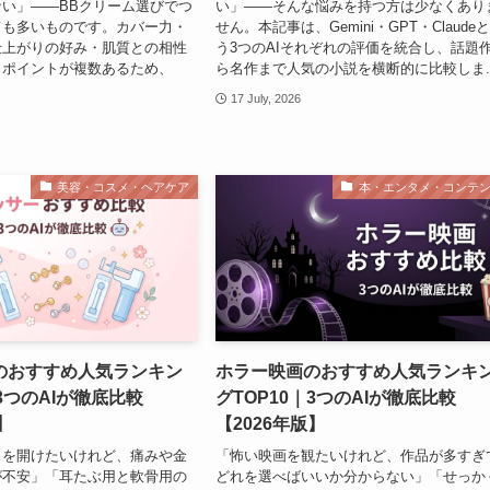
い」——BBクリーム選びでつ
い」——そんな悩みを持つ方は少なくあり
ても多いものです。カバー力・
せん。本記事は、Gemini・GPT・Claude
仕上がりの好み・肌質との相性
う3つのAIそれぞれの評価を統合し、話題
きポイントが複数あるため、
ら名作まで人気の小説を横断的に比較しま..
17 July, 2026
美容・コスメ・ヘアケア
本・エンタメ・コンテ
のおすすめ人気ランキン
ホラー映画のおすすめ人気ランキ
｜3つのAIが徹底比較
グTOP10｜3つのAIが徹底比較
】
【2026年版】
スを開けたいけれど、痛みや金
「怖い映画を観たいけれど、作品が多すぎ
が不安」「耳たぶ用と軟骨用の
どれを選べばいいか分からない」「せっか