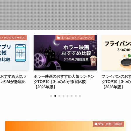
本・エンタメ・コンテンツ
家電・電子機器
画のおすすめ人気ランキン
フライパンのおすすめ人気ランキン
室内の
0｜3つのAIが徹底比較
グTOP10｜3つのAIが徹底比較
ンキン
年版】
【2026年版】
較【2
食品・飲料・調味料