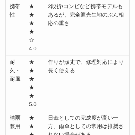
携帯
★
2段折/コンビなど携帯モデルも
性
★
あるが、完全遮光生地のぶん相
★
応の重さ
★
☆
4.0
耐
★
作りが頑丈で、修理対応により
久・
★
長く使える
耐風
★
★
★
5.0
晴雨
★
日傘としての完成度が高い一
兼用
★
方、雨傘としての常用は推奨さ
★
れない場合がある