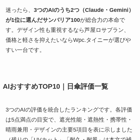
迷ったら、
3つのAIのうち2つ（Claude・Gemini）
が1位に選んだサンバリア100
が総合力の本命で
す。デザイン性も重視するなら芦屋ロサブラン、
価格と軽さを抑えたいならWpc.タイニーが選びや
すい一台です。
AIおすすめTOP10｜日傘評価一覧
3つのAIの評価を統合したランキングです。各評価
は5点満点の目安で、遮光性能・遮熱性・携帯性・
晴雨兼用・デザインの主要5項目を表に示しました
（残りの「UVカット」「耐久・耐風」は本文で補