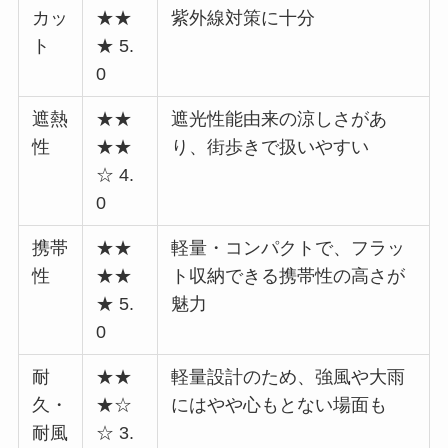
カッ
★★
紫外線対策に十分
ト
★ 5.
0
遮熱
★★
遮光性能由来の涼しさがあ
性
★★
り、街歩きで扱いやすい
☆ 4.
0
携帯
★★
軽量・コンパクトで、フラッ
性
★★
ト収納できる携帯性の高さが
★ 5.
魅力
0
耐
★★
軽量設計のため、強風や大雨
久・
★☆
にはやや心もとない場面も
耐風
☆ 3.