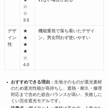
☆
☆
3.5
デザ
★
機能重視で落ち着いたデザイ
イン
★
ン。男女問わず使いやすい
性
★
★
☆
4.0
おすすめできる理由
：生地そのものが遮光素材
のため遮光性能が長持ちし、遮熱・耐久・修理
対応まで含めた総合バランスが高い、失敗しに
くい完全遮光モデルです。