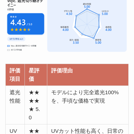
評価
星評
評価理由
項目
価
遮光
★★
モデルにより完全遮光100%
性能
★★
を、手頃な価格で実現
★ 5.
0
UV
★★
UVカット性能も高く、日常の