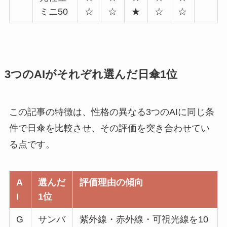
ミニ50
☆
☆
★
☆
☆
3つのAIがそれぞれ選んだ日傘1位
この記事の特徴は、性格の異なる3つのAIに同じ条
件で日傘を比較させ、その評価を突き合わせてい
る点です。
A
選んだ
評価理由の傾向
I
1位
G
サンバ
紫外線・赤外線・可視光線を10