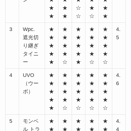
★
★
☆
★
★
★
★
☆
☆
★
3
Wpc.
★
★
★
★
★
4.
遮光切
★
★
★
★
★
5
り継ぎ
★
★
★
★
★
タイニ
★
★
★
★
★
ー
★
☆
★
☆
☆
4
UVO
★
★
★
★
★
4.
（ウー
★
★
★
★
★
6
ボ）
★
★
★
★
★
★
★
★
★
★
★
☆
☆
☆
☆
5
モンベ
★
★
★
★
★
4.
ル トラ
★
★
★
★
★
4