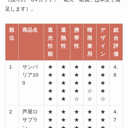
足します）。
順
商品名
遮
遮
携
晴
デ
総
位
光
熱
帯
雨
ザ
合
性
性
性
兼
イ
評
能
用
ン
価
1
サンバ
★
★
★
★
★
4.
リア10
★
★
★
★
★
8
0
★
★
★
★
★
★
★
★
☆
★
★
★
☆
☆
☆
2
芦屋ロ
★
★
★
★
★
4.
サブラ
★
★
★
★
★
7
ン
★
★
★
★
★