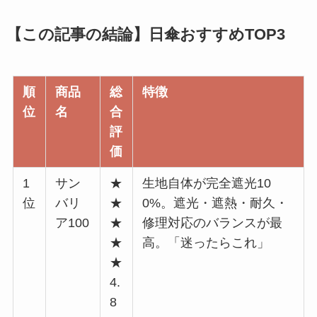
【この記事の結論】日傘おすすめTOP3
順
商品
総
特徴
位
名
合
評
価
1
サン
★
生地自体が完全遮光10
位
バリ
★
0%。遮光・遮熱・耐久・
ア100
★
修理対応のバランスが最
★
高。「迷ったらこれ」
★
4.
8