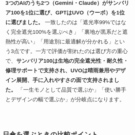
3つのAIのうち2つ（Gemini・Claude）がサンバリ
ア100を1位に選び、GPTはUVO（ウーボ）を1位
に選びました。
一致したのは「遮光率99%ではな
く完全遮光100%を選ぶべき」「裏地が黒系だと遮
熱性が高い」「用途別に最適解が分かれる」とい
う3点です。一方で評価が割れたのは選び方の重心
で、
サンバリア100は生地の完全遮光性・耐久性・
修理サポートで支持され、UVOは晴雨兼用やデザ
イン展開、手に入れやすさの面で支持されまし
た。
「一生モノとして品質で選ぶか」「使い勝手
とデザインの幅で選ぶか」が分岐点になります。
日傘を選ぶときの比較ポイント