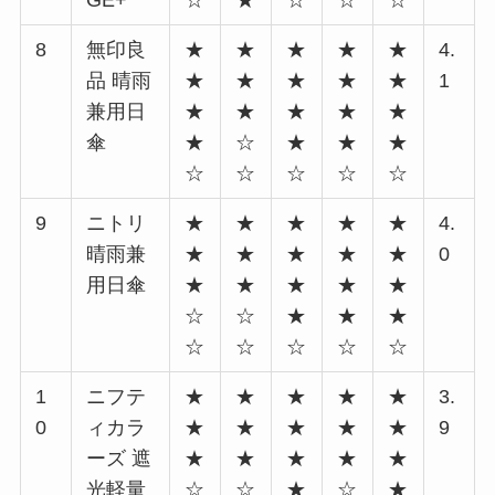
GE+
☆
★
☆
☆
☆
8
無印良
★
★
★
★
★
4.
品 晴雨
★
★
★
★
★
1
兼用日
★
★
★
★
★
傘
★
☆
★
★
★
☆
☆
☆
☆
☆
9
ニトリ
★
★
★
★
★
4.
晴雨兼
★
★
★
★
★
0
用日傘
★
★
★
★
★
☆
☆
★
★
★
☆
☆
☆
☆
☆
1
ニフテ
★
★
★
★
★
3.
0
ィカラ
★
★
★
★
★
9
ーズ 遮
★
★
★
★
★
光軽量
☆
☆
★
☆
★