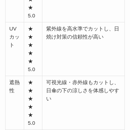
★
5.0
UV
★
紫外線を高水準でカットし、日
カッ
★
焼け対策の信頼性が高い
ト
★
★
★
5.0
遮熱
★
可視光線・赤外線もカットし、
性
★
日傘の下の涼しさを体感しやす
★
い
★
★
5.0