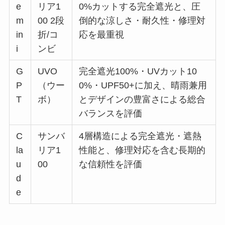
e
リア1
0%カットする完全遮光と、圧
m
00 2段
倒的な涼しさ・耐久性・修理対
in
折/コ
応を最重視
i
ンビ
G
UVO
完全遮光100%・UVカット10
P
（ウー
0%・UPF50+に加え、晴雨兼用
T
ボ）
とデザインの豊富さによる総合
バランスを評価
C
サンバ
4層構造による完全遮光・遮熱
la
リア1
性能と、修理対応を含む長期的
u
00
な信頼性を評価
d
e