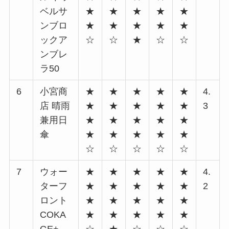
ベルサ
★
★
★
★
★
ンブロ
★
★
★
★
★
ックア
☆
☆
★
☆
☆
ンブレ
ラ50
6
小宮商
★
★
★
★
★
4.
店 晴雨
★
★
★
★
★
3
兼用日
★
★
★
★
★
傘
★
★
★
★
★
☆
☆
☆
☆
☆
7
ウォー
★
★
★
★
★
4.
ターフ
★
★
★
★
★
2
ロント
★
★
★
★
★
COKA
★
★
★
★
★