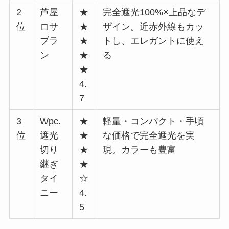
2
芦屋
★
完全遮光100%×上品なデ
位
ロサ
★
ザイン。近赤外線もカッ
ブラ
★
トし、エレガントに使え
ン
★
る
★
4.
7
3
Wpc.
★
軽量・コンパクト・手頃
位
遮光
★
な価格で完全遮光を実
切り
★
現。カラーも豊富
継ぎ
★
タイ
☆
ニー
4.
5