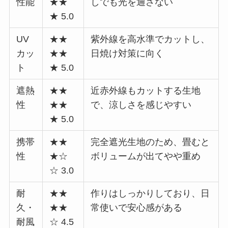
性能
★★
しでも光を通さない
★ 5.0
UV
★★
紫外線を高水準でカットし、
カッ
★★
日焼け対策に向く
ト
★ 5.0
遮熱
★★
近赤外線もカットする生地
性
★★
で、涼しさを感じやすい
★ 5.0
携帯
★★
完全遮光生地のため、畳むと
性
★☆
ボリュームが出てやや重め
☆ 3.0
耐
★★
作りはしっかりしており、日
久・
★★
常使いで安心感がある
耐風
☆ 4.5