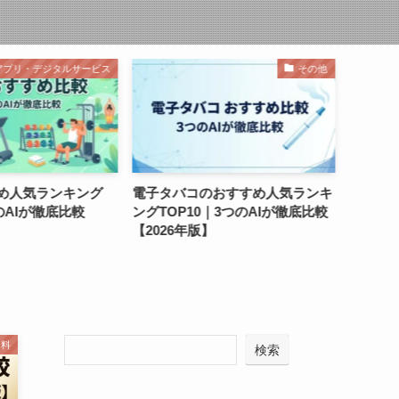
その他
健康・医薬品
電子タバコのおすすめ人気ランキ
ビタミン剤のおすすめ人気
ングTOP10｜3つのAIが徹底比較
ングTOP10｜3つのAIが
【2026年版】
【2026年版】
味料
検索