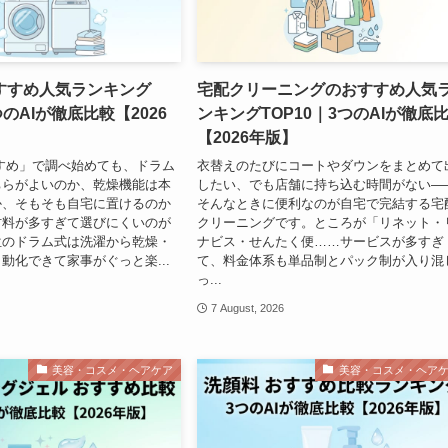
すすめ人気ランキング
宅配クリーニングのおすすめ人気
つのAIが徹底比較【2026
ンキングTOP10｜3つのAIが徹底
【2026年版】
すめ」で調べ始めても、ドラム
衣替えのたびにコートやダウンをまとめて
ちらがよいのか、乾燥機能は本
したい、でも店舗に持ち込む時間がない—
か、そもそも自宅に置けるのか
そんなときに便利なのが自宅で完結する宅
材料が多すぎて選びにくいのが
クリーニングです。ところが「リネット・
位のドラム式は洗濯から乾燥・
ナビス・せんたく便……サービスが多すぎ
動化できて家事がぐっと楽...
て、料金体系も単品制とパック制が入り混
っ...
7 August, 2026
美容・コスメ・ヘアケア
美容・コスメ・ヘア