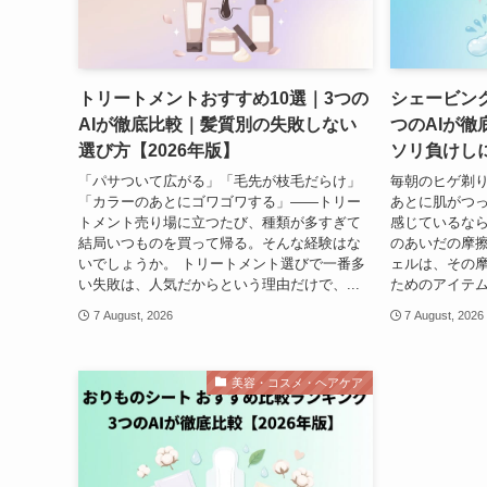
トリートメントおすすめ10選｜3つの
シェービング
AIが徹底比較｜髪質別の失敗しない
つのAIが
選び方【2026年版】
ソリ負けしに
「パサついて広がる」「毛先が枝毛だらけ」
毎朝のヒゲ剃
「カラーのあとにゴワゴワする」——トリー
あとに肌がつ
トメント売り場に立つたび、種類が多すぎて
感じているな
結局いつものを買って帰る。そんな経験はな
のあいだの摩
いでしょうか。 トリートメント選びで一番多
ェルは、その
い失敗は、人気だからという理由だけで、...
ためのアイテム
7 August, 2026
7 August, 2026
美容・コスメ・ヘアケア