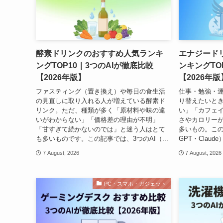
酵素ドリンクのおすすめ人気ランキ
エナジード
ングTOP10｜3つのAIが徹底比較
ンキングTO
【2026年版】
【2026年版
ファスティング（置き換え）や毎日の食生活
仕事・勉強・
の見直しに取り入れる人が増えている酵素ド
り替えたいと
リンク。ただ、種類が多く「原材料や味の違
い」「カフェ
いがわからない」「価格差の理由が不明」
さやカロリー
「甘すぎて続かないのでは」と迷う人はとて
多いもの。この記
も多いものです。この記事では、3つのAI（...
GPT・Clau
7 August, 2026
7 August, 2026
PC・スマホ・ガジェット