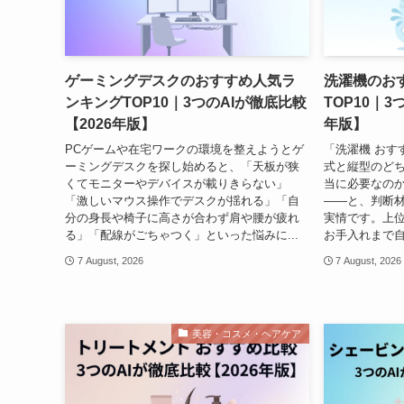
ゲーミングデスクのおすすめ人気ラ
洗濯機のお
ンキングTOP10｜3つのAIが徹底比較
TOP10｜3
【2026年版】
年版】
PCゲームや在宅ワークの環境を整えようとゲ
「洗濯機 おす
ーミングデスクを探し始めると、「天板が狭
式と縦型のど
くてモニターやデバイスが載りきらない」
当に必要なの
「激しいマウス操作でデスクが揺れる」「自
——と、判断
分の身長や椅子に高さが合わず肩や腰が疲れ
実情です。上
る」「配線がごちゃつく」といった悩みに...
お手入れまで自
7 August, 2026
7 August, 2026
美容・コスメ・ヘアケア