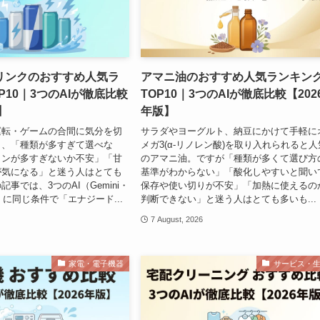
リンクのおすすめ人気ラ
アマニ油のおすすめ人気ランキン
P10｜3つのAIが徹底比較
TOP10｜3つのAIが徹底比較【202
】
年版】
運転・ゲームの合間に気分を切
サラダやヨーグルト、納豆にかけて手軽に
き、「種類が多すぎて選べな
メガ3(α-リノレン酸)を取り入れられると人
インが多すぎないか不安」「甘
のアマニ油。ですが「種類が多くて選び方
が気になる」と迷う人はとても
基準がわからない」「酸化しやすいと聞い
事では、3つのAI（Gemini・
保存や使い切りが不安」「加熱に使えるの
de）に同じ条件で「エナジード...
判断できない」と迷う人はとても多いも...
7 August, 2026
家電・電子機器
サービス・