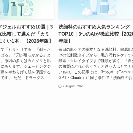
ジェルおすすめ10選｜3
洗顔料のおすすめ人気ランキング
徹底比較して選んだ「カミ
TOP10｜3つのAIが徹底比較【202
くい1本」【2026年版】
年版】
りで「ヒリヒリする」「剃った
毎日の肌ケアの基本となる洗顔料。敏感肌
っぱる」「刃が引っかかる」と
けの低刺激タイプから、毛穴汚れをケアす
ら、原因の多くはカミソリと肌
酵素・クレイタイプまで種類が多く、「自
擦にあります。シェービングジ
の肌質にどれが合う？」と迷う人はとても
摩擦をやわらげて肌を保護する
いもの。この記事では、3つのAI（Gemini
です。 ただ、ドラッグス...
GPT・Claude）に同じ条件で「洗顔料のお.
7 August, 2026