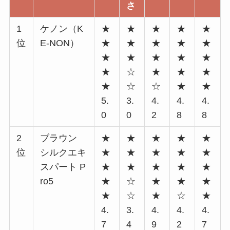
さ
1
ケノン（K
★
★
★
★
★
位
E-NON）
★
★
★
★
★
★
★
★
★
★
★
☆
★
★
★
★
☆
☆
★
★
5.
3.
4.
4.
4.
0
0
2
8
8
2
ブラウン
★
★
★
★
★
位
シルクエキ
★
★
★
★
★
スパート P
★
★
★
★
★
ro5
★
☆
★
★
★
★
☆
★
☆
★
4.
3.
4.
4.
4.
7
4
9
2
7