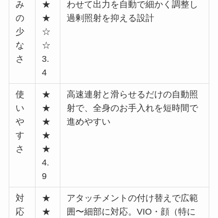
み
★
わせて出力を自動で細かく調整し
の
★
過剰照射を抑える設計
少
☆
な
☆
さ
3.
4
使
★
高速連射と滑らせるだけの自動照
い
★
射で、全身のお手入れを短時間で
や
★
進めやすい
す
★
さ
★
4.
9
対
★
アタッチメントの付け替えで広範
応
★
囲〜細部に対応。VIO・顔（特に