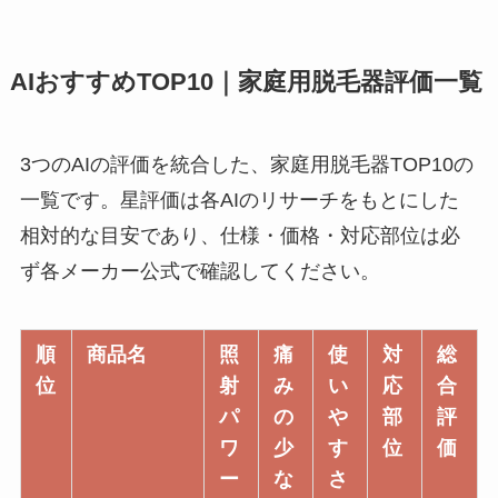
AIおすすめTOP10｜家庭用脱毛器評価一覧
3つのAIの評価を統合した、家庭用脱毛器TOP10の
一覧です。星評価は各AIのリサーチをもとにした
相対的な目安であり、仕様・価格・対応部位は必
ず各メーカー公式で確認してください。
順
商品名
照
痛
使
対
総
位
射
み
い
応
合
パ
の
や
部
評
ワ
少
す
位
価
ー
な
さ