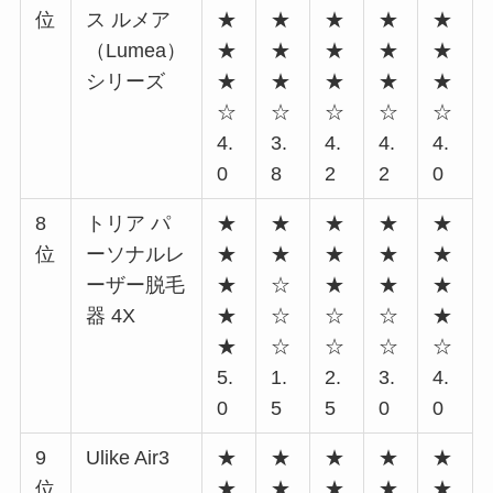
位
ス ルメア
★
★
★
★
★
（Lumea）
★
★
★
★
★
シリーズ
★
★
★
★
★
☆
☆
☆
☆
☆
4.
3.
4.
4.
4.
0
8
2
2
0
8
トリア パ
★
★
★
★
★
位
ーソナルレ
★
★
★
★
★
ーザー脱毛
★
☆
★
★
★
器 4X
★
☆
☆
☆
★
★
☆
☆
☆
☆
5.
1.
2.
3.
4.
0
5
5
0
0
9
Ulike Air3
★
★
★
★
★
位
★
★
★
★
★