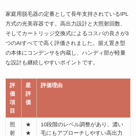
家庭用脱毛器の定番として長年支持されているIPL
方式の光美容器です。高出力設計と大照射回数、
そしてカートリッジ交換式によるコスパの良さが3
つのAIすべてで高く評価されました。据え置き型
の本体にコンデンサを内蔵し、ハンディ部が軽量
な設計も継続しやすいポイントです。
評
星
評価理由
価
評
項
価
目
照
★
10段階のレベル調整があり、濃い
射
★
毛にもアプローチしやすい高出力