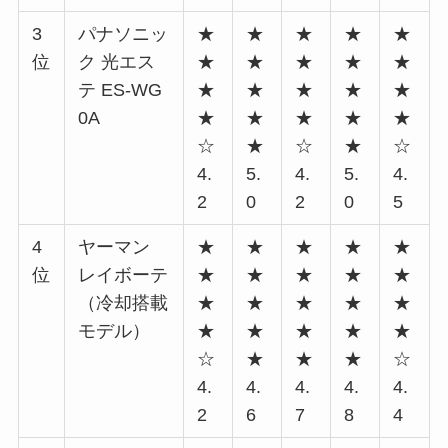
3
パナソニッ
★
★
★
★
★
位
ク 光エス
★
★
★
★
★
テ ES-WG
★
★
★
★
★
0A
★
★
★
★
★
☆
★
☆
★
☆
4.
5.
4.
5.
4.
2
0
2
0
5
4
ヤーマン
★
★
★
★
★
位
レイボーテ
★
★
★
★
★
（冷却搭載
★
★
★
★
★
モデル）
★
★
★
★
★
☆
★
★
★
☆
4.
4.
4.
4.
4.
2
6
7
8
4