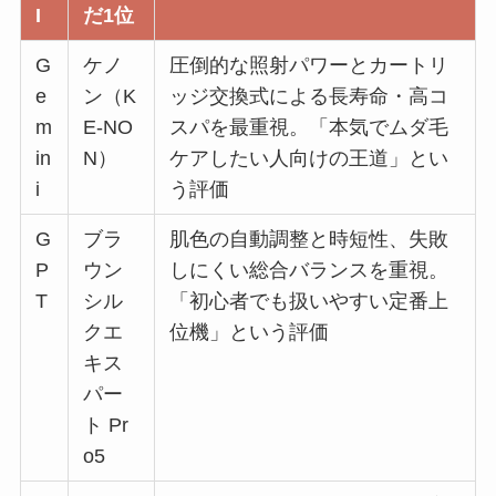
I
だ1位
G
ケノ
圧倒的な照射パワーとカートリ
e
ン（K
ッジ交換式による長寿命・高コ
m
E-NO
スパを最重視。「本気でムダ毛
in
N）
ケアしたい人向けの王道」とい
i
う評価
G
ブラ
肌色の自動調整と時短性、失敗
P
ウン
しにくい総合バランスを重視。
T
シル
「初心者でも扱いやすい定番上
クエ
位機」という評価
キス
パー
ト Pr
o5