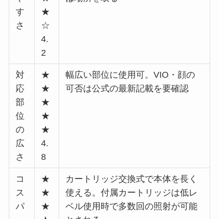
す
★
さ
☆
4.
2
対
★
幅広い部位に使用可。VIO・顔の
応
★
可否は公式の最新記載を要確認
部
★
位
★
の
★
広
4.
さ
8
コ
★
カートリッジ交換式で本体を長く
ス
★
使える。付属カートリッジは低レ
パ
★
ベル使用時で多数回の照射が可能