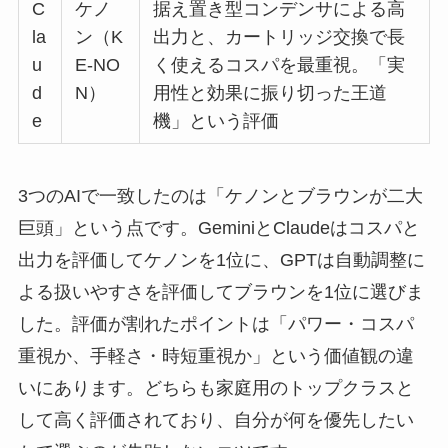
C
ケノ
据え置き型コンデンサによる高
la
ン（K
出力と、カートリッジ交換で長
u
E-NO
く使えるコスパを最重視。「実
d
N）
用性と効果に振り切った王道
e
機」という評価
3つのAIで一致したのは「ケノンとブラウンが二大
巨頭」という点です。GeminiとClaudeはコスパと
出力を評価してケノンを1位に、GPTは自動調整に
よる扱いやすさを評価してブラウンを1位に選びま
した。評価が割れたポイントは「パワー・コスパ
重視か、手軽さ・時短重視か」という価値観の違
いにあります。どちらも家庭用のトップクラスと
して高く評価されており、自分が何を優先したい