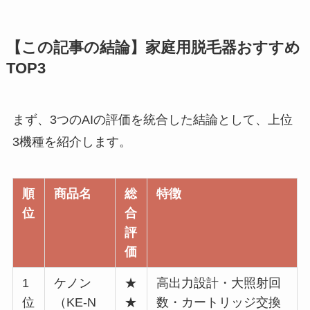
【この記事の結論】家庭用脱毛器おすすめ
TOP3
まず、3つのAIの評価を統合した結論として、上位
3機種を紹介します。
順
商品名
総
特徴
位
合
評
価
1
ケノン
★
高出力設計・大照射回
位
（KE-N
★
数・カートリッジ交換