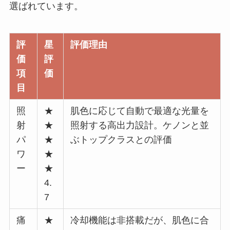
選ばれています。
評
星
評価理由
価
評
項
価
目
照
★
肌色に応じて自動で最適な光量を
射
★
照射する高出力設計。ケノンと並
パ
★
ぶトップクラスとの評価
ワ
★
ー
★
4.
7
痛
★
冷却機能は非搭載だが、肌色に合