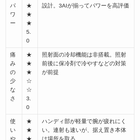
パ
★
設計。3AIが揃ってパワーを高評価
ワ
★
ー
★
5.
0
痛
★
照射面の冷却機能は非搭載。照射
み
★
前後に保冷剤で冷やすなどの対策
の
★
が前提
少
☆
な
☆
さ
3.
0
使
★
ハンディ部が軽量で腕が疲れにく
い
★
い。連射も速いが、据え置き本体
や
★
は場所を取る