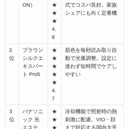
ON）
★
式でコスパ良好。家族
★
シェアにも向く定番機
★
4.
8
2
ブラウン
★
肌色を毎秒読み取り自
位
シルクエ
★
動で光量調整。設定に
キスパー
★
迷わず短時間でケアし
ト Pro5
★
やすい
★
4.
7
3
パナソニ
★
冷却機能で照射時の熱
位
ック 光
★
刺激に配慮。VIO・顔
エステ
★
まで対応する国内大手