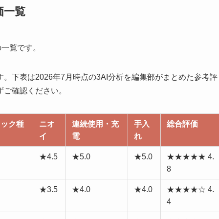
価一覧
の一覧です。
下表は2026年7月時点の3AI分析を編集部がまとめた参考評
ずご確認ください。
ィック種
ニオ
連続使用・充
手入
総合評価
イ
電
れ
★4.5
★5.0
★5.0
★★★★★ 4.
8
★3.5
★4.0
★4.0
★★★★☆ 4.
4