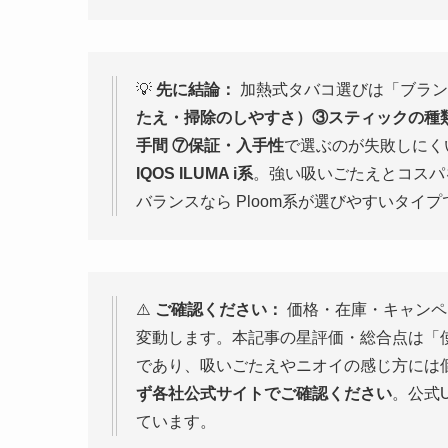
💡
先に結論：
加熱式タバコ選びは「ブラン
たえ・掃除のしやすさ）③スティックの種類
手間 ⑦保証・入手性
で選ぶのが失敗しにく
IQOS ILUMA i系
。強い吸いごたえとコスパを両
バランスなら Ploom系が選びやすいタイプ
⚠️
ご確認ください：
価格・在庫・キャンペ
変動します。本記事の星評価・総合点は「使
であり、吸いごたえやニオイの感じ方には
ず各社公式サイトでご確認ください
。公式
ています。