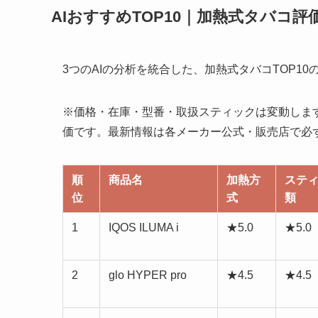
AIおすすめTOP10｜加熱式タバコ評
3つのAIの分析を統合した、加熱式タバコTOP10
※価格・在庫・型番・取扱スティックは変動します。
価です。最新情報は各メーカー公式・販売店で必
順
商品名
加熱方
ステ
位
式
類
1
IQOS ILUMA i
★5.0
★5.0
2
glo HYPER pro
★4.5
★4.5