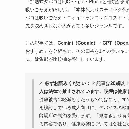
「加熱式タバコはIQOS・glo・Ploomと種
吸いごたえがほしい」「本体代よりスティック代
バコは吸いごたえ・ニオイ・ランニングコスト・
先を決めきれない人がとても多いジャンルです。
この記事では、
Gemini（Google）・GPT（Ope
おすすめ」を分析させ、その回答を1本のランキン
に、編集部が比較軸を整理しています。
⚠️
必ずお読みください：
本記事は
20歳以
入は法律で禁止されています。喫煙は健康
健康被害の軽減をうたうものではなく、す
を検討している成人向けに、デバイスの機
能場所の制約を受けます。「紙巻きより有
る内容であり、健康影響については各社公