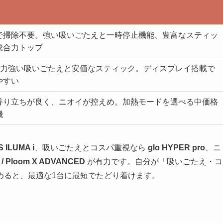
で掃除不要。強い吸いごたえと一時停止機能、豊富なスティッ
総合力トップ
級の力強い吸いごたえと安価なスティック。ディスプレイ搭載で
やすい
香り立ちが良く、ニオイが控えめ。加熱モードを選べる中価格
機
S ILUMA i
、吸いごたえとコスパ重視なら
glo HYPER pro
、ニ
 / Ploom X ADVANCED
が有力です。自分が「吸いごたえ・コ
めると、最適な1台に最短でたどり着けます。