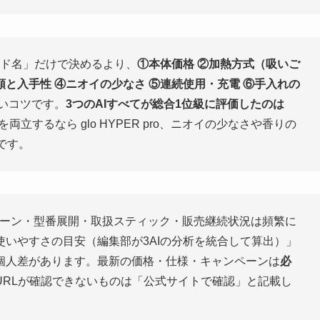
ド名」だけで決めるより、
①本体価格 ②加熱方式（吸いご
と入手性 ④ニオイの少なさ ⑤連続使用・充電 ⑥手入れの
いコツです。
3つのAIすべてが総合1位級に評価したのは
立するなら glo HYPER pro、ニオイの少なさや香りの
です。
ーン・型番展開・取扱スティック・販売継続状況は頻繁に
いやすさの目安（編集部が3AIの分析を統合して算出）」
個人差があります。最新の価格・仕様・キャンペーンは
必
URLが確認できないものは「公式サイトで確認」と記載し