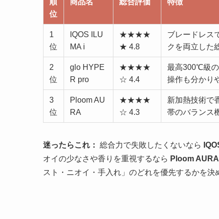
順
商品名
総合評価
特徴
位
1
IQOS ILU
★★★★
ブレードレス
位
MA i
★ 4.8
クを両立した
2
glo HYPE
★★★★
最高300℃
位
R pro
☆ 4.4
操作も分かり
3
Ploom AU
★★★★
新加熱技術で
位
RA
☆ 4.3
帯のバランス
迷ったらこれ：
総合力で失敗したくないなら
IQO
オイの少なさや香りを重視するなら
Ploom AURA
スト・ニオイ・手入れ」のどれを優先するかを決