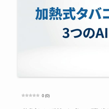
0
(
0
)