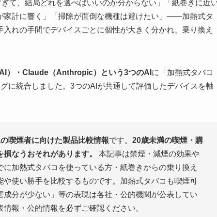
類が多すぎて、結局どれを選べばいいのか分からない」「紙巻きに近
が家計に響く」「掃除が面倒な機種は避けたい」——加熱式タ
手入れの手間でデバイスごとに個性が大きく分かれ、乗り換え
nAI）・Claude（Anthropic）という3つのAI
に「加熱式タバコ
グに統合しました。3つのAIが共通して評価したデバイスを軸
上の喫煙者に向けた製品比較情報
です。
20歳未満の喫煙・購
を損なうおそれがあります。
本記事は禁煙・減煙の効果や
でに加熱式タバコを使っている方・紙巻きからの乗り換え
能や使い勝手を比較するものです。加熱式タバコも喫煙可
害成分が少ない」等の表現は各社・公的機関が公表してい
表情報・公的情報を必ずご確認ください。