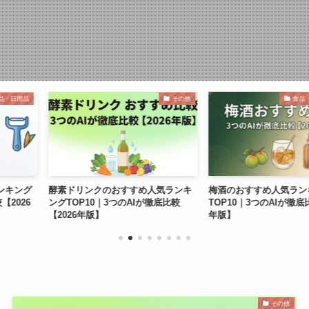
その他
食品・飲料・調味料
おすすめ人気ランキ
梅酒のおすすめ人気ランキング
映画を観る
3つのAIが徹底比較
TOP10｜3つのAIが徹底比較【2026
画配信サービ
年版】
ングTOP10
【2026年版
その他