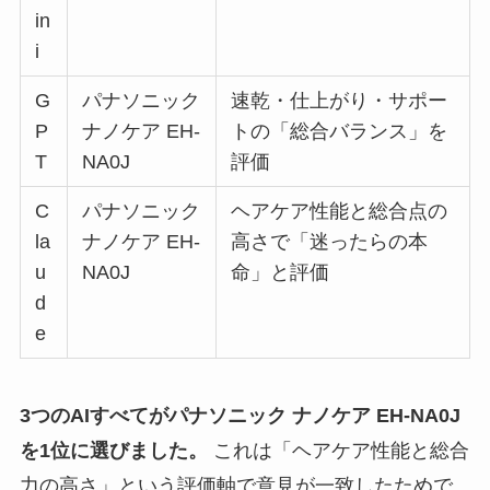
in
i
G
パナソニック
速乾・仕上がり・サポー
P
ナノケア EH-
トの「総合バランス」を
T
NA0J
評価
C
パナソニック
ヘアケア性能と総合点の
la
ナノケア EH-
高さで「迷ったらの本
u
NA0J
命」と評価
d
e
3つのAIすべてがパナソニック ナノケア EH-NA0J
を1位に選びました。
これは「ヘアケア性能と総合
力の高さ」という評価軸で意見が一致したためで