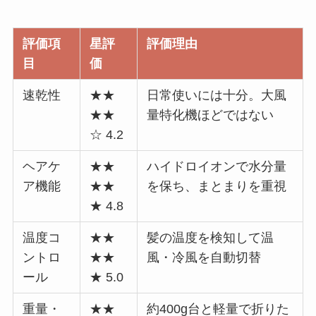
評価項
星評
評価理由
目
価
速乾性
★★
日常使いには十分。大風
★★
量特化機ほどではない
☆ 4.2
ヘアケ
★★
ハイドロイオンで水分量
ア機能
★★
を保ち、まとまりを重視
★ 4.8
温度コ
★★
髪の温度を検知して温
ントロ
★★
風・冷風を自動切替
ール
★ 5.0
重量・
★★
約400g台と軽量で折りた