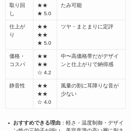
取り回
★★
たみ可能
し
★ 5.0
仕上が
★★
ツヤ・まとまりに定評
り
★★
★ 5.0
価格・
★★
中〜高価格帯だがデザイ
コスパ
★★
ンと仕上がりで納得感
☆ 4.2
静音性
★★
風量の割に耳障りな音が
★★
少ない
☆ 4.0
おすすめできる理由
：軽さ・温度制御・デザイ
ン性の三拍子が揃い、美容意識の高い層に刺さ