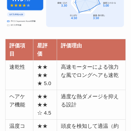
評価項
星評
評価理由
目
価
速乾性
★★
高速モーターによる強力
★★
な風でロングヘアも速乾
★ 5.0
ヘアケ
★★
過度な熱ダメージを抑え
ア機能
★★
る設計
☆ 4.5
温度コ
★★
頭皮を検知して適温（約