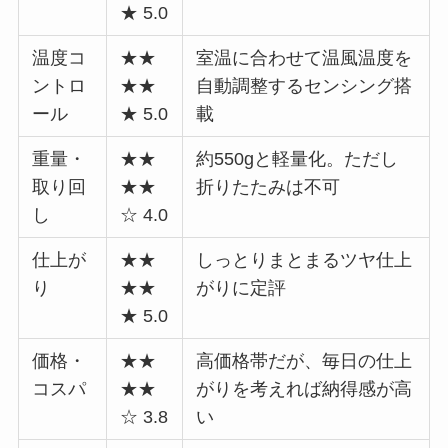
★ 5.0
温度コ
★★
室温に合わせて温風温度を
ントロ
★★
自動調整するセンシング搭
ール
★ 5.0
載
重量・
★★
約550gと軽量化。ただし
取り回
★★
折りたたみは不可
し
☆ 4.0
仕上が
★★
しっとりまとまるツヤ仕上
り
★★
がりに定評
★ 5.0
価格・
★★
高価格帯だが、毎日の仕上
コスパ
★★
がりを考えれば納得感が高
☆ 3.8
い