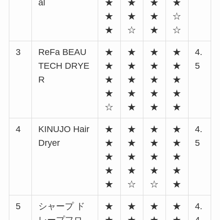
al
★
★
★
★
★
★
★
☆
★
☆
★
☆
3
ReFa BEAU
★
★
★
★
4.
TECH DRYE
★
★
★
★
5
R
★
★
★
★
★
★
★
★
☆
★
★
★
4
KINUJO Hair
★
★
★
★
4.
Dryer
★
★
★
★
5
★
★
★
★
★
★
★
★
★
☆
☆
★
5
シャープ ド
★
★
★
★
4.