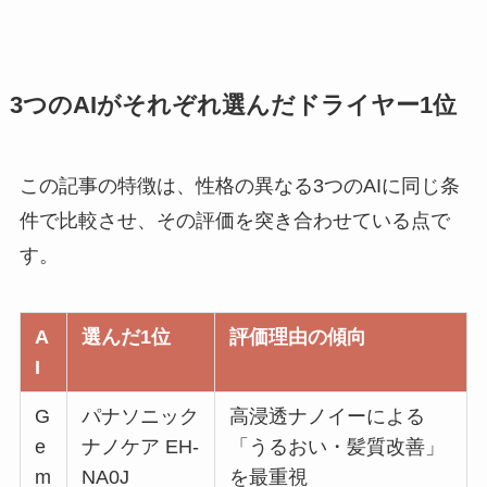
3つのAIがそれぞれ選んだドライヤー1位
この記事の特徴は、性格の異なる3つのAIに同じ条
件で比較させ、その評価を突き合わせている点で
す。
A
選んだ1位
評価理由の傾向
I
G
パナソニック
高浸透ナノイーによる
e
ナノケア EH-
「うるおい・髪質改善」
m
NA0J
を最重視