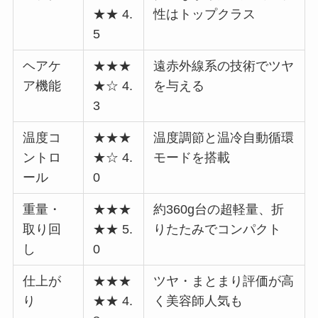
★★ 4.
性はトップクラス
5
ヘアケ
★★★
遠赤外線系の技術でツヤ
ア機能
★☆ 4.
を与える
3
温度コ
★★★
温度調節と温冷自動循環
ントロ
★☆ 4.
モードを搭載
ール
0
重量・
★★★
約360g台の超軽量、折
取り回
★★ 5.
りたたみでコンパクト
し
0
仕上が
★★★
ツヤ・まとまり評価が高
り
★★ 4.
く美容師人気も