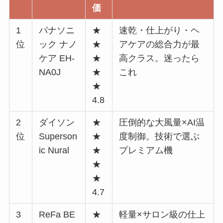
価
1
パナソニ
★
速乾・仕上がり・ヘ
位
ック ナノ
★
アケアの総合力が最
ケア EH-
★
高クラス。迷ったら
NA0J
★
これ
★
4.8
2
ダイソン
★
圧倒的な大風量×AI温
位
Superson
★
度制御。技術で選ぶ
ic Nural
★
プレミアム機
★
★
4.7
3
ReFa BE
★
軽量×サロン級の仕上