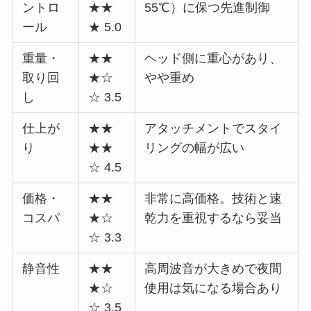
ントロ
★★
55℃）に保つ先進制御
ール
★ 5.0
重量・
★★
ヘッド側に重心があり、
取り回
★☆
やや重め
し
☆ 3.5
仕上が
★★
アタッチメントでスタイ
り
★★
リングの幅が広い
☆ 4.5
価格・
★★
非常に高価格。技術と速
コスパ
★☆
乾力を重視するなら妥当
☆ 3.3
静音性
★★
高周波音が大きめで夜間
★☆
使用は気になる場合あり
☆ 3.5