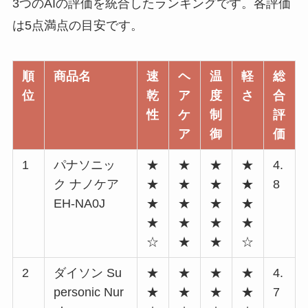
3つのAIの評価を統合したランキングです。各評価
は5点満点の目安です。
順
商品名
速
ヘ
温
軽
総
位
乾
ア
度
さ
合
性
ケ
制
評
ア
御
価
1
パナソニッ
★
★
★
★
4.
ク ナノケア
★
★
★
★
8
EH-NA0J
★
★
★
★
★
★
★
★
☆
★
★
☆
2
ダイソン Su
★
★
★
★
4.
personic Nur
★
★
★
★
7