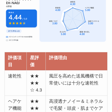
評価項
星評
評価理由
目
価
速乾性
★★
風圧を高めた送風機構で日
★★
常使いには十分な速乾性
☆ 4.3
ヘアケ
★★
高浸透ナノイー＆ミネラル
ア機能
★★
で毛髪・頭皮・肌までケア