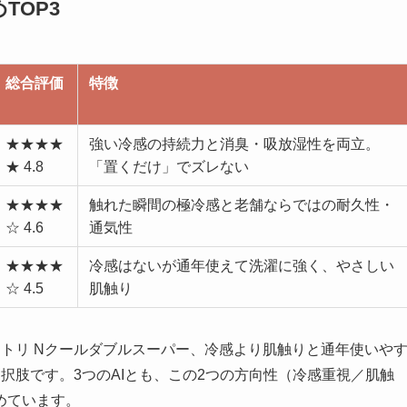
TOP3
総合評価
特徴
★★★★
強い冷感の持続力と消臭・吸放湿性を両立。
★ 4.8
「置くだけ」でズレない
★★★★
触れた瞬間の極冷感と老舗ならではの耐久性・
☆ 4.6
通気性
★★★★
冷感はないが通年使えて洗濯に強く、やさしい
☆ 4.5
肌触り
トリ Nクールダブルスーパー、冷感より肌触りと通年使いや
択肢です。3つのAIとも、この2つの方向性（冷感重視／肌触
めています。