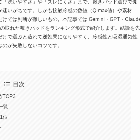
て「洗いやすさ」や「ズレにくさ」まで、敷きパッド選びで見
迷いがちです。しかも接触冷感の数値（Q-max値）や素材
は判断が難しいもの。本記事では Gemini・GPT・Claud
スの取れた敷きパッドをランキング形式で紹介します。結論を先
だけで選ぶと蒸れて逆効果になりやすく、冷感性と吸湿通気性
ぶのが失敗しないコツです。
目次
TOP3
一覧
1位
ト