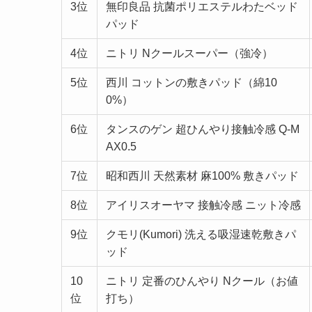
3位
無印良品 抗菌ポリエステルわたベッド
パッド
4位
ニトリ Nクールスーパー（強冷）
5位
西川 コットンの敷きパッド（綿10
0%）
6位
タンスのゲン 超ひんやり接触冷感 Q-M
AX0.5
7位
昭和西川 天然素材 麻100% 敷きパッド
8位
アイリスオーヤマ 接触冷感 ニット冷感
9位
クモリ(Kumori) 洗える吸湿速乾敷きパ
ッド
10
ニトリ 定番のひんやり Nクール（お値
位
打ち）