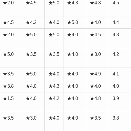
★2.0
★4.5
★5.0
★4.3
★4.8
4.5
★4.5
★4.2
★4.0
★5.0
★4.0
4.4
★2.0
★5.0
★5.0
★4.0
★4.5
4.3
★5.0
★3.5
★3.5
★4.0
★3.0
4.2
★3.5
★5.0
★4.0
★4.0
★4.9
4.1
★3.8
★4.0
★4.3
★4.0
★4.0
4.0
★1.5
★4.0
★4.2
★4.0
★4.8
3.9
★3.5
★3.0
★4.0
★4.0
★3.5
3.8