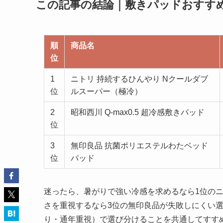
この記事の結論｜敷きパッドおすすめ
順
商品名
位
1
ニトリ 持続するひんやり Nクールダブ
位
ルスーパー（極冷）
2
昭和西川 Q-max0.5 超冷感敷きパッド
位
3
無印良品 抗菌ポリエステルわたベッド
位
パッド
迷ったら、暑がりで強い冷感を求めるなら1位のニ
さを重視するなら3位の無印良品が失敗しにくい選
り・通年重視）で選び分けることを共通してすす