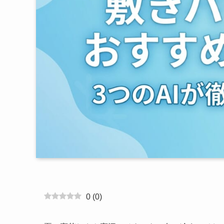
0
(
0
)