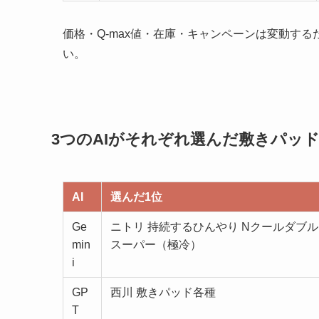
価格・Q-max値・在庫・キャンペーンは変動す
い。
3つのAIがそれぞれ選んだ敷きパッド
AI
選んだ1位
Ge
ニトリ 持続するひんやり Nクールダブル
min
スーパー（極冷）
i
GP
西川 敷きパッド各種
T