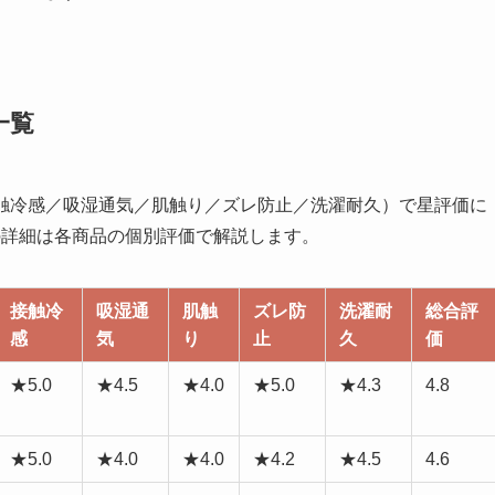
一覧
接触冷感／吸湿通気／肌触り／ズレ防止／洗濯耐久）で星評価に
の詳細は各商品の個別評価で解説します。
接触冷
吸湿通
肌触
ズレ防
洗濯耐
総合評
感
気
り
止
久
価
★5.0
★4.5
★4.0
★5.0
★4.3
4.8
★5.0
★4.0
★4.0
★4.2
★4.5
4.6