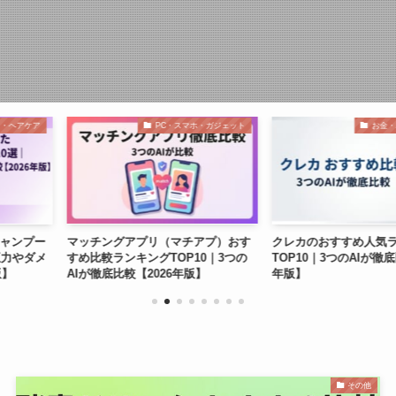
PC・スマホ・ガジェット
お金・ポイント・金融
プリ（マチアプ）おす
クレカのおすすめ人気ランキング
ハンドクリ
ングTOP10｜3つの
TOP10｜3つのAIが徹底比較【2026
キングTOP
2026年版】
年版】
【2026年版
その他