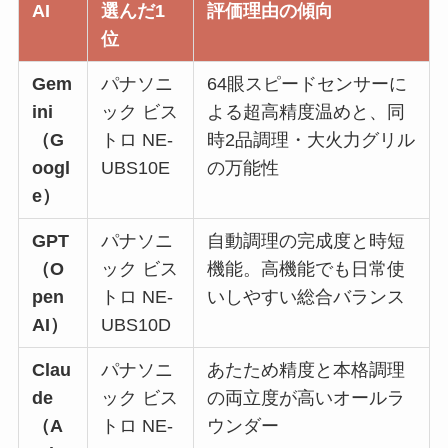
AI
選んだ1
評価理由の傾向
位
Gem
パナソニ
64眼スピードセンサーに
ini
ック ビス
よる超高精度温めと、同
（G
トロ NE-
時2品調理・大火力グリル
oogl
UBS10E
の万能性
e）
GPT
パナソニ
自動調理の完成度と時短
（O
ック ビス
機能。高機能でも日常使
pen
トロ NE-
いしやすい総合バランス
AI）
UBS10D
Clau
パナソニ
あたため精度と本格調理
de
ック ビス
の両立度が高いオールラ
（A
トロ NE-
ウンダー