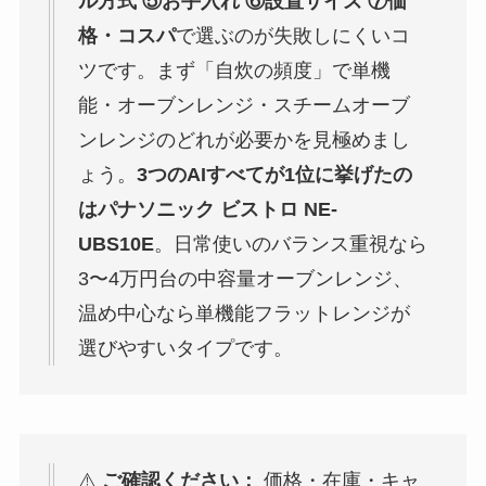
ル方式 ⑤お手入れ ⑥設置サイズ ⑦価
格・コスパ
で選ぶのが失敗しにくいコ
ツです。まず「自炊の頻度」で単機
能・オーブンレンジ・スチームオーブ
ンレンジのどれが必要かを見極めまし
ょう。
3つのAIすべてが1位に挙げたの
はパナソニック ビストロ NE-
UBS10E
。日常使いのバランス重視なら
3〜4万円台の中容量オーブンレンジ、
温め中心なら単機能フラットレンジが
選びやすいタイプです。
⚠️
ご確認ください：
価格・在庫・キャ