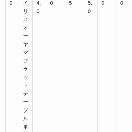
0
イ
4.
0
5
5.
0
0
リ
0
0
ス
オ
ー
ヤ
マ
フ
ラ
ッ
ト
テ
ー
ブ
ル
単