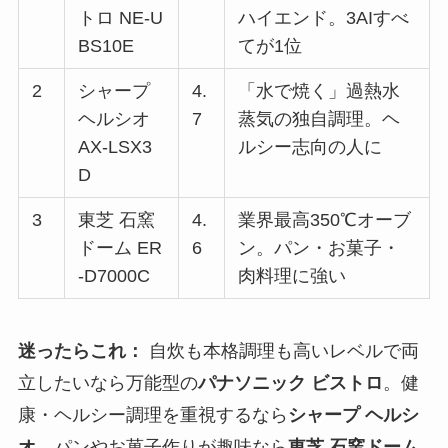
トロ NE-U
ハイエンド。3AIすべ
BS10E
てが1位
2
シャープ
4.
「水で焼く」過熱水
ヘルシオ
7
蒸気の独自調理。ヘ
AX-LSX3
ルシー志向の人に
D
3
東芝 石窯
4.
業界最高350℃オーブ
ドーム ER
6
ン。パン・お菓子・
-D7000C
肉料理に強い
迷ったらこれ：
自炊も本格調理も高いレベルで両
立したいなら万能型の
パナソニック ビストロ
。健
康・ヘルシー調理を重視するなら
シャープ ヘルシ
オ
、パンやお菓子作りが趣味なら
東芝 石窯ドーム