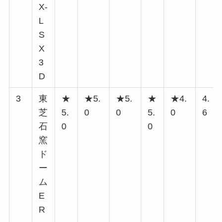
X-
L
S
X
3
D
3
東
★
★5.
★5.
★
★4.
4.
芝
5.
0
0
5.
0
6
石
0
0
窯
ド
ー
ム
E
R