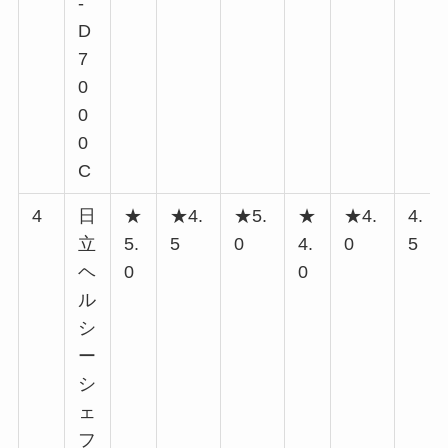
-
D
7
0
0
0
C
4
日
★
★4.
★5.
★
★4.
4.
立
5.
5
0
4.
0
5
ヘ
0
0
ル
シ
ー
シ
ェ
フ