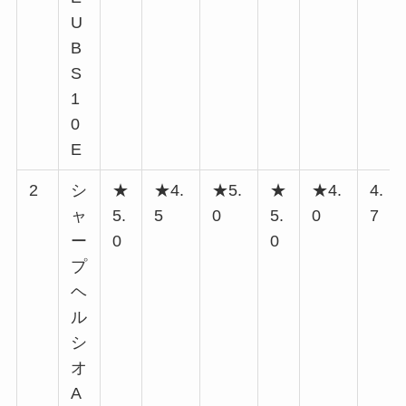
U
B
S
1
0
E
2
シ
★
★4.
★5.
★
★4.
4.
ャ
5.
5
0
5.
0
7
ー
0
0
プ
ヘ
ル
シ
オ
A