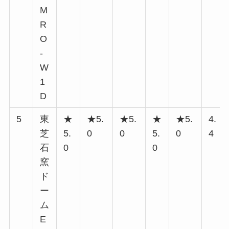
M
R
O
-
W
1
D
5
東
★
★5.
★5.
★
★5.
4.
芝
5.
0
0
5.
0
4
石
0
0
窯
ド
ー
ム
E