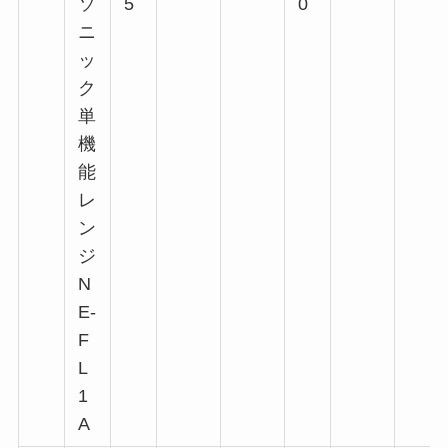
ソ
5
0
ニ
ッ
ク
単
機
能
レ
ン
ジ
N
E-
F
L
1
A