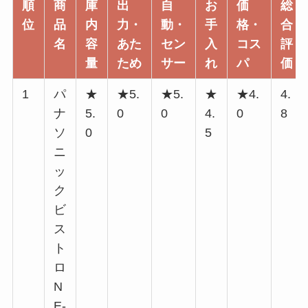
順
商
庫
出
自
お
価
総
位
品
内
力・
動・
手
格・
合
名
容
あた
セン
入
コス
評
量
ため
サー
れ
パ
価
1
パ
★
★5.
★5.
★
★4.
4.
ナ
5.
0
0
4.
0
8
ソ
0
5
ニ
ッ
ク
ビ
ス
ト
ロ
N
E-