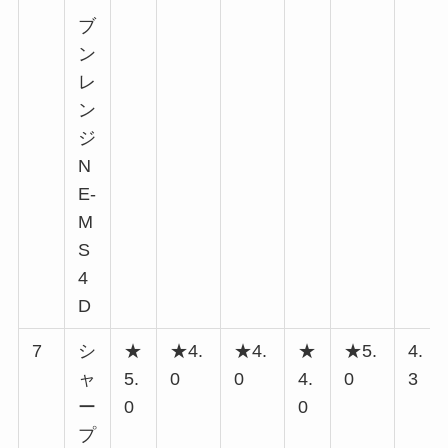
ブ
ン
レ
ン
ジ
N
E-
M
S
4
D
7
シ
★
★4.
★4.
★
★5.
4.
ャ
5.
0
0
4.
0
3
ー
0
0
プ