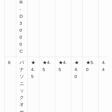
R
-
D
3
0
0
0
C
6
パ
★
★4.
★4.
★
★5.
4.
ナ
4.
5
5
4.
0
4
ソ
5
0
ニ
ッ
ク
オ
ー