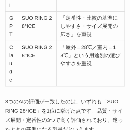
i
G
SUO RING 2
「定番性・比較の基準に
P
8°ICE
しやすさ・サイズ展開の
T
広さ」を重視
C
SUO RING 2
「屋外＝28℃／室内＝1
la
8°ICE
8℃」という用途別の選び
u
やすさを重視
d
e
3つのAIの評価が一致したのは、いずれも「SUO
RING 28°ICE」を1位に挙げた点です。品質・サイ
ズ展開・定番性の3つで高く評価されており、迷っ
たときの基準になる製品だといえます。