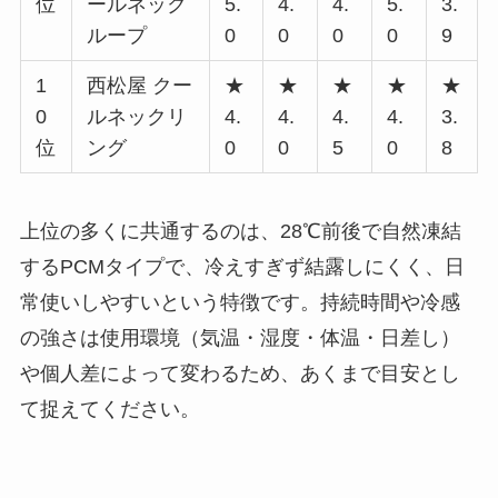
位
ールネック
5.
4.
4.
5.
3.
ループ
0
0
0
0
9
1
西松屋 クー
★
★
★
★
★
0
ルネックリ
4.
4.
4.
4.
3.
位
ング
0
0
5
0
8
上位の多くに共通するのは、28℃前後で自然凍結
するPCMタイプで、冷えすぎず結露しにくく、日
常使いしやすいという特徴です。持続時間や冷感
の強さは使用環境（気温・湿度・体温・日差し）
や個人差によって変わるため、あくまで目安とし
て捉えてください。