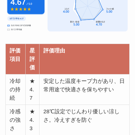
評価
星
評価理由
項目
評
価
冷却
★
安定した温度キープ力があり、日
の持
4.
常用途で快適さを保ちやすい
続
7
冷感
★
28℃設定でじんわり優しい涼し
の強
4.
さ。冷えすぎを防ぐ
さ
3