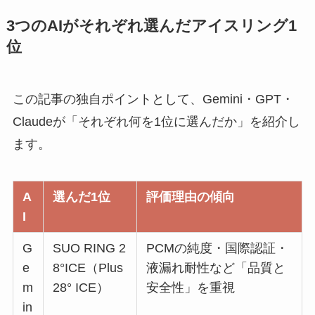
3つのAIがそれぞれ選んだアイスリング1
位
この記事の独自ポイントとして、Gemini・GPT・
Claudeが「それぞれ何を1位に選んだか」を紹介し
ます。
A
選んだ1位
評価理由の傾向
I
G
SUO RING 2
PCMの純度・国際認証・
e
8°ICE（Plus
液漏れ耐性など「品質と
m
28° ICE）
安全性」を重視
in