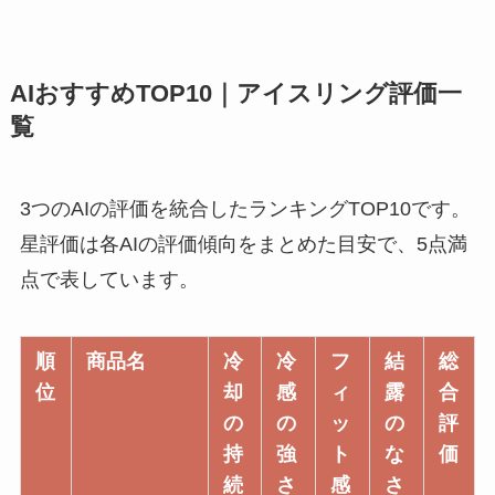
AIおすすめTOP10｜アイスリング評価一
覧
3つのAIの評価を統合したランキングTOP10です。
星評価は各AIの評価傾向をまとめた目安で、5点満
点で表しています。
順
商品名
冷
冷
フ
結
総
位
却
感
ィ
露
合
の
の
ッ
の
評
持
強
ト
な
価
続
さ
感
さ