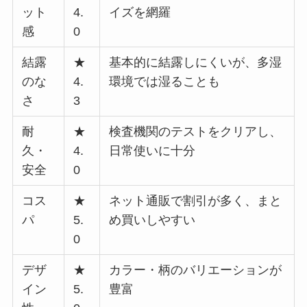
ット
4.
イズを網羅
感
0
結露
★
基本的に結露しにくいが、多湿
のな
4.
環境では湿ることも
さ
3
耐
★
検査機関のテストをクリアし、
久・
4.
日常使いに十分
安全
0
コス
★
ネット通販で割引が多く、まと
パ
5.
め買いしやすい
0
デザ
★
カラー・柄のバリエーションが
イン
5.
豊富