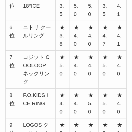
位
18°ICE
3.
5.
5.
3.
4.
5
0
0
5
1
6
ニトリ クー
★
★
★
★
★
位
ルリング
3.
4.
4.
4.
4.
8
0
0
7
1
7
コジット C
★
★
★
★
★
位
OOLOOP
5.
4.
4.
5.
4.
ネックリン
0
0
0
0
0
グ
8
F.O.KIDS I
★
★
★
★
★
位
CE RING
4.
4.
5.
5.
4.
0
0
0
0
0
9
LOGOS ク
★
★
★
★
★