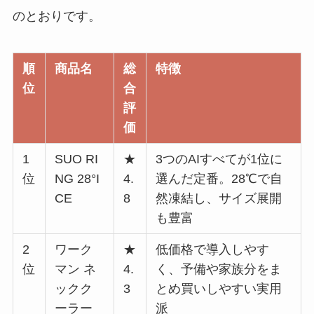
のとおりです。
順
商品名
総
特徴
位
合
評
価
1
SUO RI
★
3つのAIすべてが1位に
位
NG 28°I
4.
選んだ定番。28℃で自
CE
8
然凍結し、サイズ展開
も豊富
2
ワーク
★
低価格で導入しやす
位
マン ネ
4.
く、予備や家族分をま
ックク
3
とめ買いしやすい実用
ーラー
派