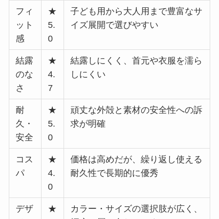
フィ
★
子ども用から大人用まで豊富なサ
ット
5.
イズ展開で選びやすい
感
0
結露
★
結露しにくく、首元や衣服を濡ら
のな
4.
しにくい
さ
7
耐
★
頑丈な外殻と素材の安全性への訴
久・
5.
求が明確
安全
0
コス
★
価格は高めだが、繰り返し使える
パ
4.
耐久性で長期的に優秀
0
デザ
★
カラー・サイズの選択肢が広く、