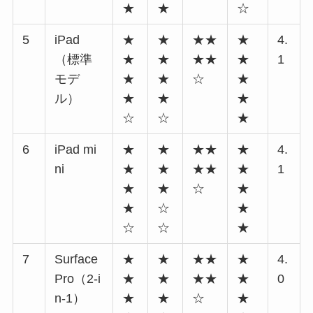
★
★
☆
5
iPad
★
★
★★
★
4.
（標準
★
★
★★
★
1
モデ
★
★
☆
★
ル）
★
★
★
☆
☆
★
6
iPad mi
★
★
★★
★
4.
ni
★
★
★★
★
1
★
★
☆
★
★
☆
★
☆
☆
★
7
Surface
★
★
★★
★
4.
Pro（2-i
★
★
★★
★
0
n-1）
★
★
☆
★