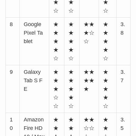
★
★
★
☆
☆
☆
8
Google
★
★
★★
★
3.
Pixel Ta
★
★
★☆
★
8
blet
★
★
☆
★
★
★
★
☆
☆
☆
9
Galaxy
★
★
★★
★
3.
Tab S F
★
★
★★
★
7
E
★
★
★
★
☆
★
★
☆
☆
☆
1
Amazon
★
★
★★
★
3.
0
Fire HD
★
★
☆☆
★
5