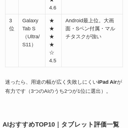
4.6
3
Galaxy
★
Android最上位。大画
位
Tab S
★
面・Sペン付属・マル
（Ultra/
★
チタスクが強い
S11）
★
☆
4.5
迷ったら、用途の幅が広く失敗しにくい
iPad Air
が
有力です（3つのAIのうち2つが1位に選出）。
AIおすすめTOP10｜タブレット評価一覧