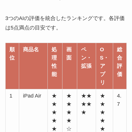
3つのAIの評価を統合したランキングです。各評価
は5点満点の目安です。
順
商品名
処
画
ペ
O
総
位
理
面
ン・
S・
合
性
拡張
ア
評
能
プ
価
リ
1
iPad Air
★
★
★★
★
4.
★
★
★★
★
7
★
★
★
★
★
★
★
★
☆
★