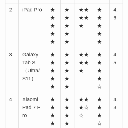
2
iPad Pro
★
★
★★
★
4.
★
★
★★
★
6
★
★
★
★
★
★
★
★
★
★
3
Galaxy
★
★
★★
★
4.
Tab S
★
★
★★
★
5
（Ultra/
★
★
★
★
S11）
★
★
★
★
★
☆
4
Xiaomi
★
★
★★
★
4.
Pad 7 P
★
★
★☆
★
3
ro
★
★
☆
★
★
★
☆