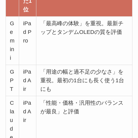
だ1
位
G
iPa
「最高峰の体験」を重視。最新チ
e
d P
ップとタンデムOLEDの質を評価
m
ro
in
i
G
iPa
「用途の幅と過不足の少なさ」を
P
d A
重視。最初の1台にも長く使う1台
T
ir
にも
C
iPa
「性能・価格・汎用性のバランス
la
d A
が最良」と評価
u
ir
d
e