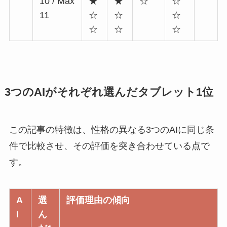
10 / Max
★
★
☆
☆
11
☆
☆
☆
☆
☆
☆
3つのAIがそれぞれ選んだタブレット1位
この記事の特徴は、性格の異なる3つのAIに同じ条
件で比較させ、その評価を突き合わせている点で
す。
A
選
評価理由の傾向
I
ん