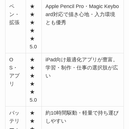
ペ
★
Apple Pencil Pro・Magic Keybo
ン・
★
ard対応で描き心地・入力環境
拡張
★
とも優秀
★
★
5.0
O
★
iPad向け最適化アプリが豊富。
S・
★
学習・制作・仕事の選択肢が広
アプ
★
い
リ
★
★
5.0
バッ
★
約10時間駆動・軽量で持ち運び
テリ
★
しやすい