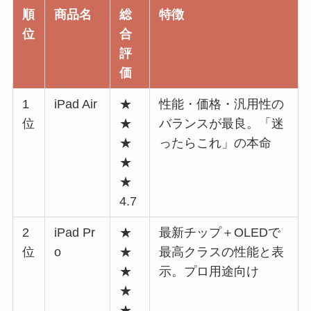
順
商品名
総
特徴
位
合
評
価
1
iPad Air
★
性能・価格・汎用性の
位
★
バランスが最良。「迷
★
ったらこれ」の本命
★
★
4.7
2
iPad Pr
★
最新チップ＋OLEDで
位
o
★
最高クラスの性能と表
★
示。プロ用途向け
★
★