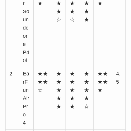
r
★
★
★
★
★
So
★
★
★
un
☆
☆
★
dc
or
e
P4
0i
2
Ea
★★
★
★
★
★★
4.
rF
★★
★
★
★
★★
5
un
☆
★
★
★
★
Air
★
★
★
Pr
★
★
☆
o
4