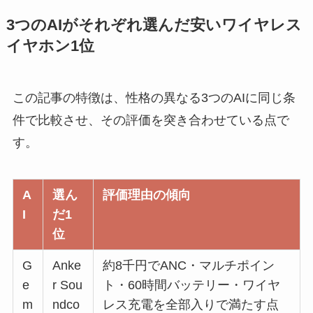
3つのAIがそれぞれ選んだ安いワイヤレス
イヤホン1位
この記事の特徴は、性格の異なる3つのAIに同じ条
件で比較させ、その評価を突き合わせている点で
す。
A
選ん
評価理由の傾向
I
だ1
位
G
Anke
約8千円でANC・マルチポイン
e
r Sou
ト・60時間バッテリー・ワイヤ
m
ndco
レス充電を全部入りで満たす点