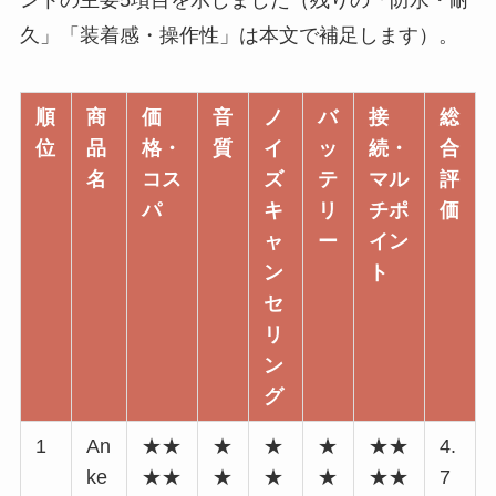
久」「装着感・操作性」は本文で補足します）。
順
商
価
音
ノ
バ
接
総
位
品
格・
質
イ
ッ
続・
合
名
コス
ズ
テ
マル
評
パ
キ
リ
チポ
価
ャ
ー
イン
ン
ト
セ
リ
ン
グ
1
An
★★
★
★
★
★★
4.
ke
★★
★
★
★
★★
7