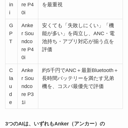
in
re P4
を最重視
i
0i
G
Anke
安くても「失敗しにくい」「機
P
r Sou
能が多い」を両立し、ANC・電
T
ndco
池持ち・アプリ対応が揃う点を
re P4
評価
0i
C
Anke
約5千円でANC＋最新Bluetooth＋
la
r Sou
長時間バッテリーを満たす兄弟
u
ndco
機を、コスパ最優先で評価
d
re P3
e
1i
3つのAIは、いずれもAnker（アンカー）の