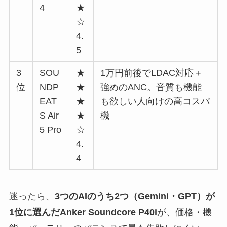
4
★
☆
4.
5
3
SOU
★
1万円前後でLDAC対応＋
位
NDP
★
強めのANC。音質も機能
EAT
★
も欲しい人向けの高コスパ
S Air
★
機
5 Pro
☆
4.
4
迷ったら、
3つのAIのうち2つ（Gemini・GPT）が
1位に選んだAnker Soundcore P40i
が、価格・機