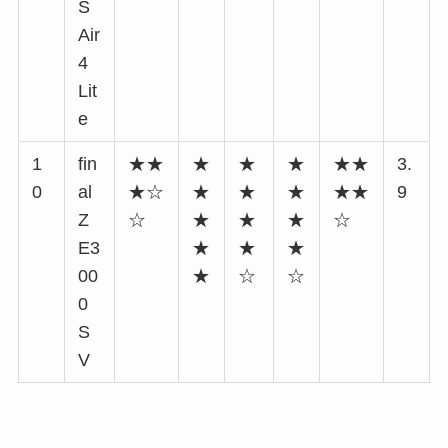
S
Air
4
Lit
e
1
fin
★★
★
★
★
★★
3.
0
al
★☆
★
★
★
★★
9
Z
☆
★
★
★
☆
E3
★
★
★
00
★
☆
☆
0
S
V