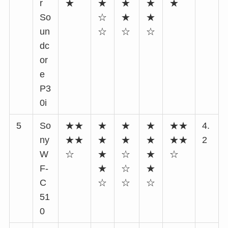
r
★
★
★
★
★
So
☆
★
★
un
☆
☆
☆
dc
or
e
P3
0i
5
So
★★
★
★
★
★★
4.
ny
★★
★
★
★
★★
2
W
☆
★
☆
★
☆
F-
★
☆
★
C
☆
☆
☆
51
0