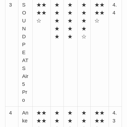
3
S
★★
★
★
★
★★
4.
O
★★
★
★
★
★★
4
U
☆
★
★
★
☆
N
★
★
★
D
★
★
☆
P
E
AT
S
Air
5
Pr
o
4
An
★★
★
★
★
★★
4.
ke
★★
★
★
★
★★
3