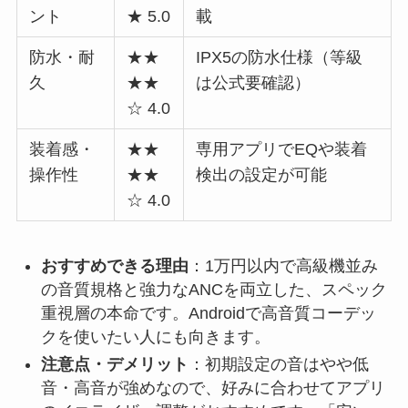
ント
★ 5.0
載
防水・耐
★★
IPX5の防水仕様（等級
久
★★
は公式要確認）
☆ 4.0
装着感・
★★
専用アプリでEQや装着
操作性
★★
検出の設定が可能
☆ 4.0
おすすめできる理由
：1万円以内で高級機並み
の音質規格と強力なANCを両立した、スペック
重視層の本命です。Androidで高音質コーデッ
クを使いたい人にも向きます。
注意点・デメリット
：初期設定の音はやや低
音・高音が強めなので、好みに合わせてアプリ