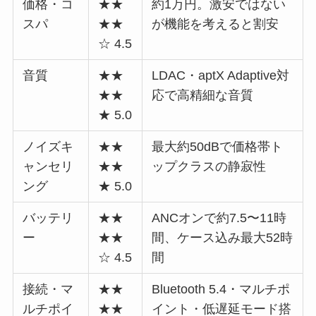
価格・コ
★★
約1万円。激安ではない
スパ
★★
が機能を考えると割安
☆ 4.5
音質
★★
LDAC・aptX Adaptive対
★★
応で高精細な音質
★ 5.0
ノイズキ
★★
最大約50dBで価格帯ト
ャンセリ
★★
ップクラスの静寂性
ング
★ 5.0
バッテリ
★★
ANCオンで約7.5〜11時
ー
★★
間、ケース込み最大52時
☆ 4.5
間
接続・マ
★★
Bluetooth 5.4・マルチポ
ルチポイ
★★
イント・低遅延モード搭