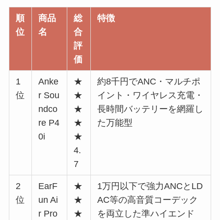
順
商品
総
特徴
位
名
合
評
価
1
Anke
★
約8千円でANC・マルチポ
位
r Sou
★
イント・ワイヤレス充電・
ndco
★
長時間バッテリーを網羅し
re P4
★
た万能型
0i
★
4.
7
2
EarF
★
1万円以下で強力ANCとLD
位
un Ai
★
AC等の高音質コーデック
r Pro
★
を両立した準ハイエンド