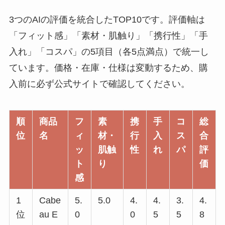
3つのAIの評価を統合したTOP10です。評価軸は
「フィット感」「素材・肌触り」「携行性」「手
入れ」「コスパ」の5項目（各5点満点）で統一し
ています。価格・在庫・仕様は変動するため、購
入前に必ず公式サイトで確認してください。
順
商品
フ
素
携
手
コ
総
位
名
ィ
材・
行
入
ス
合
ッ
肌触
性
れ
パ
評
ト
り
価
感
1
Cabe
5.
5.0
4.
4.
3.
4.
位
au E
0
0
5
5
8