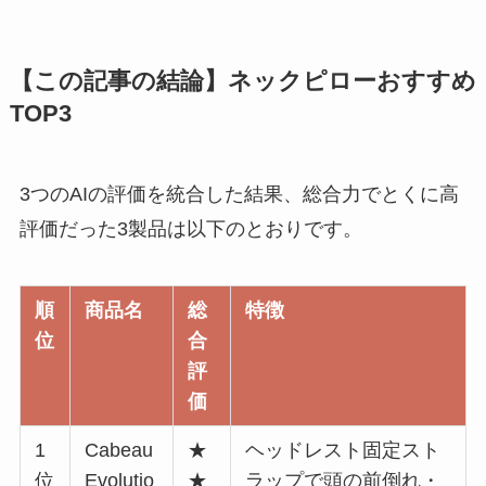
【この記事の結論】ネックピローおすすめ
TOP3
3つのAIの評価を統合した結果、総合力でとくに高
評価だった3製品は以下のとおりです。
順
商品名
総
特徴
位
合
評
価
1
Cabeau
★
ヘッドレスト固定スト
位
Evolutio
★
ラップで頭の前倒れ・