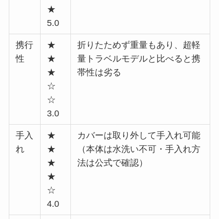
★
5.0
携行
★
折りたためず重量もあり、超軽
性
★
量トラベルモデルと比べると携
★
帯性は劣る
☆
☆
3.0
手入
★
カバーは取り外して手入れ可能
れ
★
（本体は水洗い不可・手入れ方
★
法は公式で確認）
★
☆
4.0