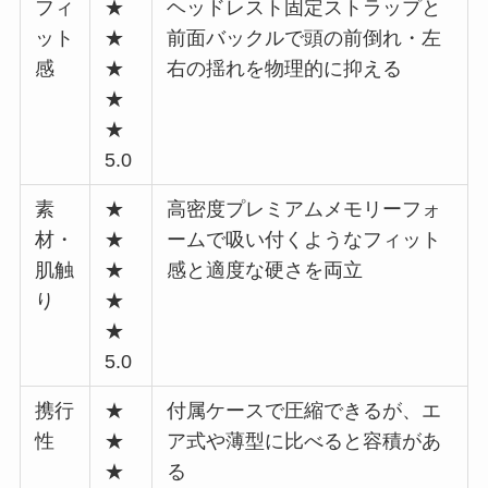
フィ
★
ヘッドレスト固定ストラップと
ット
★
前面バックルで頭の前倒れ・左
感
★
右の揺れを物理的に抑える
★
★
5.0
素
★
高密度プレミアムメモリーフォ
材・
★
ームで吸い付くようなフィット
肌触
★
感と適度な硬さを両立
り
★
★
5.0
携行
★
付属ケースで圧縮できるが、エ
性
★
ア式や薄型に比べると容積があ
★
る