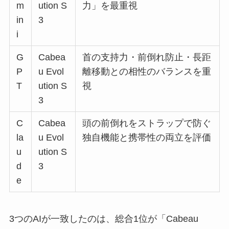
m
ution S
力」を最重視
in
3
i
G
Cabea
首の支持力・前倒れ防止・長距
P
u Evol
離移動との相性のバランスを重
T
ution S
視
3
C
Cabea
頭の前倒れをストラップで防ぐ
la
u Evol
独自機能と携帯性の両立を評価
u
ution S
d
3
e
3つのAIが一致したのは、総合1位が「Cabeau