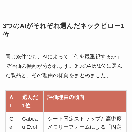
3つのAIがそれぞれ選んだネックピロー1
位
同じ条件でも、AIによって「何を最重視するか」
で評価の傾向が分かれます。3つのAIが1位に選ん
だ製品と、その理由の傾向をまとめました。
A
選んだ
評価理由の傾向
I
1位
G
Cabea
シート固定ストラップと高密度
e
u Evol
メモリーフォームによる「固定