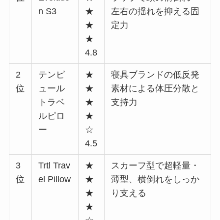
n S3
★
左右の揺れを抑える固
★
定力
★
4.8
2
テンピ
★
寝具ブランドの低反発
位
ュール
★
素材による体圧分散と
トラベ
★
支持力
ルピロ
★
ー
☆
4.5
3
Trtl Trav
★
スカーフ型で超軽量・
位
el Pillow
★
薄型、横倒れをしっか
★
り支える
★