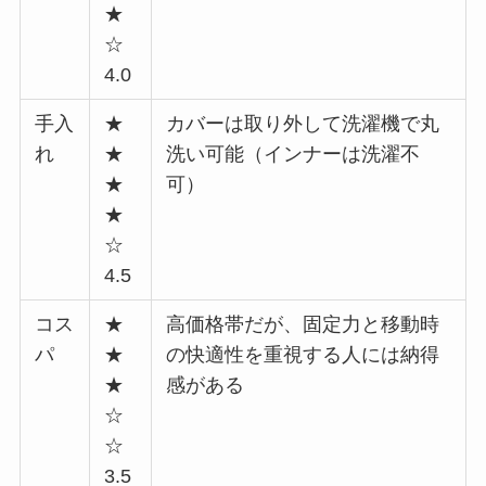
★
☆
4.0
手入
★
カバーは取り外して洗濯機で丸
れ
★
洗い可能（インナーは洗濯不
★
可）
★
☆
4.5
コス
★
高価格帯だが、固定力と移動時
パ
★
の快適性を重視する人には納得
★
感がある
☆
☆
3.5