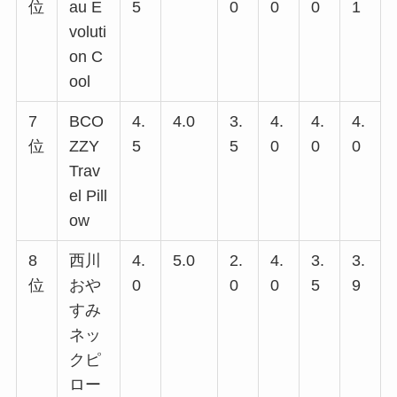
位
au E
5
0
0
0
1
voluti
on C
ool
7
BCO
4.
4.0
3.
4.
4.
4.
位
ZZY
5
5
0
0
0
Trav
el Pill
ow
8
西川
4.
5.0
2.
4.
3.
3.
位
おや
0
0
0
5
9
すみ
ネッ
クピ
ロー