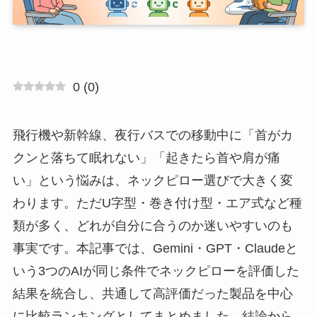
0
(
0
)
飛行機や新幹線、夜行バスでの移動中に「首がカ
クンと落ちて眠れない」「起きたら首や肩が痛
い」という悩みは、ネックピロー選びで大きく変
わります。ただU字型・巻き付け型・エア式など種
類が多く、どれが自分に合うのか迷いやすいのも
事実です。本記事では、Gemini・GPT・Claudeと
いう3つのAIが同じ条件でネックピローを評価した
結果を統合し、共通して高評価だった製品を中心
に比較ランキングとしてまとめました。結論から