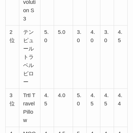
voluti
on S
3
2
テン
5.
5.0
3.
4.
3.
4.
位
ピュ
0
0
0
0
5
ール
トラ
ベル
ピロ
ー
3
Trtl T
4.
4.0
5.
4.
4.
4.
位
ravel
5
0
5
5
4
Pillo
w