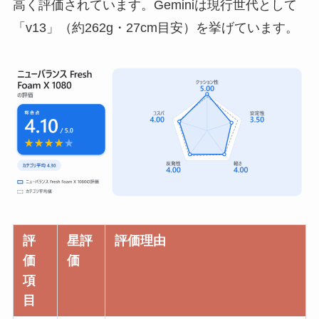
高く評価されています。Geminiは現行世代として
「v13」（約262g・27cm目安）を挙げています。
評
星評
評価理由
価
価
項
目