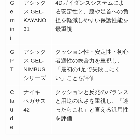
G
アシック
4Dガイダンスシステムによ
e
ス GEL-
る安定性と、膝や足首への負
m
KAYANO
担を軽減しやすい保護性能を
in
31
最重視
i
G
アシック
クッション性・安定性・初心
P
ス GEL-
者適性の総合力を重視し、
T
NIMBUS
「最初の1足で失敗しにく
シリーズ
い」ことを評価
C
ナイキ
クッションと反発のバランス
la
ペガサス
と用途の広さを重視し、「迷
u
42
ったらこれ」と言える汎用性
d
を評価
e