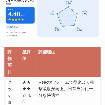
評
星評
評価理由
価
価
項
目
ク
★★
ReactXフォームで従来より衝
ッ
★★
撃吸収が向上。日常ランに十
シ
☆ 4.
分な快適性
ョ
3