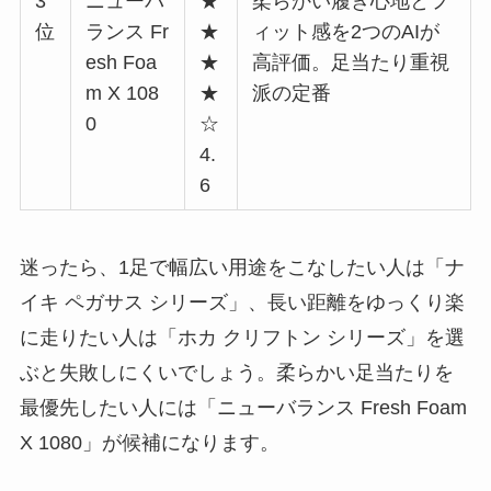
3
ニューバ
★
柔らかい履き心地とフ
位
ランス Fr
★
ィット感を2つのAIが
esh Foa
★
高評価。足当たり重視
m X 108
★
派の定番
0
☆
4.
6
迷ったら、1足で幅広い用途をこなしたい人は「ナ
イキ ペガサス シリーズ」、長い距離をゆっくり楽
に走りたい人は「ホカ クリフトン シリーズ」を選
ぶと失敗しにくいでしょう。柔らかい足当たりを
最優先したい人には「ニューバランス Fresh Foam
X 1080」が候補になります。