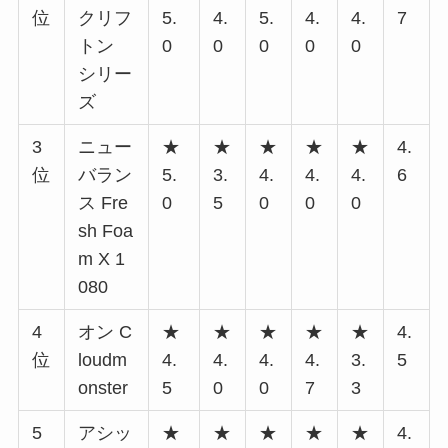
位
クリフ
5.
4.
5.
4.
4.
7
トン
0
0
0
0
0
シリー
ズ
3
ニュー
★
★
★
★
★
4.
位
バラン
5.
3.
4.
4.
4.
6
ス Fre
0
5
0
0
0
sh Foa
m X 1
080
4
オン C
★
★
★
★
★
4.
位
loudm
4.
4.
4.
4.
3.
5
onster
5
0
0
7
3
5
アシッ
★
★
★
★
★
4.