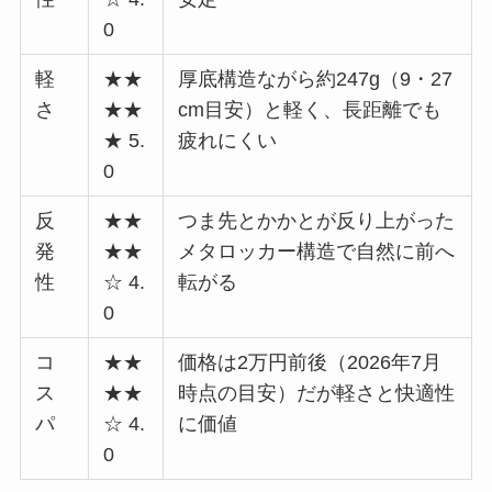
0
軽
★★
厚底構造ながら約247g（9・27
さ
★★
cm目安）と軽く、長距離でも
★ 5.
疲れにくい
0
反
★★
つま先とかかとが反り上がった
発
★★
メタロッカー構造で自然に前へ
性
☆ 4.
転がる
0
コ
★★
価格は2万円前後（2026年7月
ス
★★
時点の目安）だが軽さと快適性
パ
☆ 4.
に価値
0