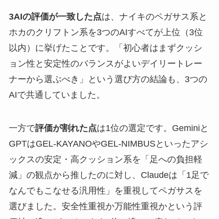
3AIの評価が一致した点
は、ナイキのペガサス系と
ホカのクリフトン系を3つのAIすべてが上位（3位
以内）に挙げたことです。「初心者はまずクッシ
ョン性と安定性のバランスがよいデイリートレー
ナーから選ぶべき」という選び方の結論も、3つの
AIで共通していました。
一方で
評価が割れた点
は1位の選定です。Geminiと
GPTはGEL-KAYANOやGEL-NIMBUSといったアシ
ックスの安定・高クッション系を「足への負担軽
減」の観点から推したのに対し、Claudeは「1足で
なんでもこなせる汎用性」を重視してペガサスを
選びました。安全性重視か万能性重視かという評