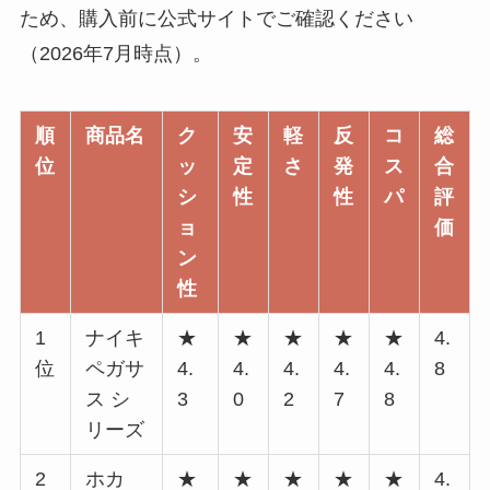
ため、購入前に公式サイトでご確認ください
（2026年7月時点）。
順
商品名
ク
安
軽
反
コ
総
位
ッ
定
さ
発
ス
合
シ
性
性
パ
評
ョ
価
ン
性
1
ナイキ
★
★
★
★
★
4.
位
ペガサ
4.
4.
4.
4.
4.
8
ス シ
3
0
2
7
8
リーズ
2
ホカ
★
★
★
★
★
4.