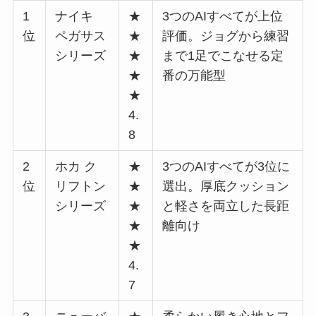
1
ナイキ
★
3つのAIすべてが上位
位
ペガサス
★
評価。ジョグから練習
シリーズ
★
まで1足でこなせる定
★
番の万能型
★
4.
8
2
ホカ ク
★
3つのAIすべてが3位に
位
リフトン
★
選出。厚底クッション
シリーズ
★
と軽さを両立した長距
★
離向け
★
4.
7