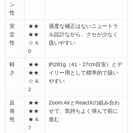
ン
性
安
★★
過度な補正はないニュートラ
定
★★
ル設計ながら、クセが少なく
性
☆ 4.
扱いやすい
0
軽
★★
約281g（41・27cm目安）とデ
さ
★★
イリー用として標準的で扱い
☆ 4.
やすい
2
反
★★
Zoom AirとReactXの組み合わ
発
★★
せで、気持ちよく弾んで前に
性
★ 4.
進む
7