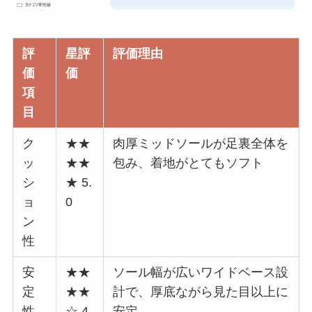
評
星評
評価理由
価
価
項
目
ク
★★
肉厚ミッドソールが足裏全体を
ッ
★★
包み、着地がとてもソフト
シ
★ 5.
ョ
0
ン
性
安
★★
ソール幅が広いワイドベース設
定
★★
計で、厚底ながら見た目以上に
性
☆ 4.
安定