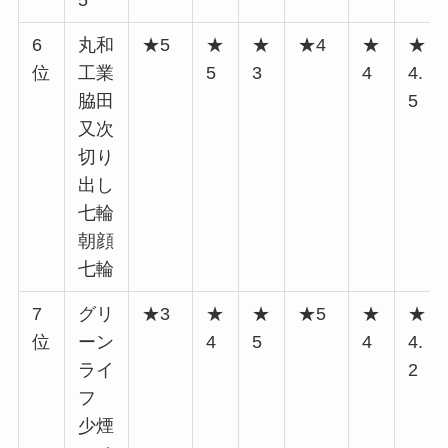
6
丸和
★5
★
★
★4
★
★
位
工業
5
3
4
4.
脇田
5
又次
切り
出し
七輪
朝顔
七輪
7
グリ
★3
★
★
★5
★
★
位
ーン
4
5
4
4.
ライ
2
フ
少煙