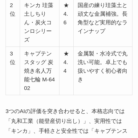
2
キンカ 珪藻
★
国産の練り珪藻土と
位
土しちり
4.
頑丈な金属補強。長
ん・炭火コ
6
角型など実用的なラ
ンロシリー
インナップ
ズ
3
キャプテン
★
金属製・水冷式で丸
位
スタッグ 炭
4.
洗い可能。卓上でも
焼き名人万
4
扱いやすく初心者向
能七輪 M-64
き
02
3つのAIの評価を突き合わせると、本格志向では
「丸和工業（能登産切り出し）」、実用性では
「キンカ」、手軽さと安全性では「キャプテンス