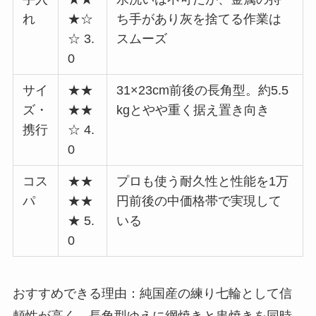
れ
★☆
ち手があり灰を捨てる作業は
☆ 3.
スムーズ
0
サイ
★★
31×23cm前後の長角型。約5.5
ズ・
★★
kgとやや重く据え置き向き
携行
☆ 4.
0
コス
★★
プロも使う耐久性と性能を1万
パ
★★
円前後の中価格帯で実現して
★ 5.
いる
0
おすすめできる理由：純国産の練り七輪として信
頼性が高く、長角型ゆえに網焼きと串焼きを同時