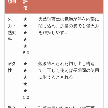
項目
評
価
火
★
天然珪藻土の気泡が熱を内部に
力・
★
閉じ込め、少量の炭でも強火力
熱効
★
を維持しやすい
率
★
★
5.0
耐久
★
焼き締められた切り出し構造
性
★
で、正しく使えば長期間の使用
★
に耐えるとされる
★
★
5.0