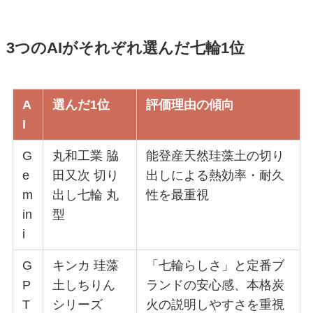
3つのAIがそれぞれ選んだ七輪1位
A
選んだ1位
評価理由の傾向
I
G
丸和工業 脇
能登産天然珪藻土の切り
e
田又次 切り
出しによる熱効率・耐久
m
出し七輪 丸
性を最重視
in
型
i
G
キンカ 珪藻
「七輪らしさ」と定番ブ
P
土しちりん
ランドの安心感、本格炭
T
シリーズ
火の説明しやすさを重視