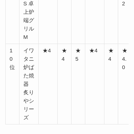
S 卓
2
上炉
端グ
リル
M
1
イワ
★4
★
★
★4
★
★
0
タニ
4
5
4
4.
位
炉ば
0
た焼
器
炙り
やシ
リー
ズ