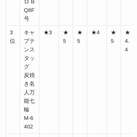
ロ B
Q8F
号
3
キャ
★3
★
★
★4
★
★
位
プテ
5
5
5
4.
ンス
4
タッ
グ
炭焼
き名
人万
能七
輪
M-6
402