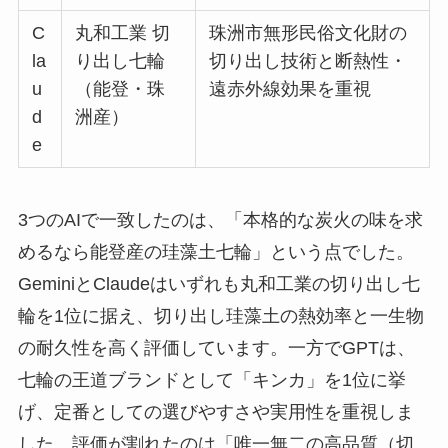
C
丸和工業 切
珠洲市無形民俗文化財の
la
り出し七輪
切り出し技術と断熱性・
u
（能登・珠
遠赤外線効果を重視
d
洲産）
e
3つのAIで一致したのは、「本格的な炭火の味を求
めるなら能登産の珪藻土七輪」という点でした。
GeminiとClaudeはいずれも丸和工業の切り出し七
輪を1位に据え、切り出し珪藻土の熱効率と一生物
の耐久性を高く評価しています。一方でGPTは、
七輪の王道ブランドとして「キンカ」を1位に挙
げ、定番としての選びやすさや実用性を重視しま
した。評価が割れたのは「唯一無二の高品質（切