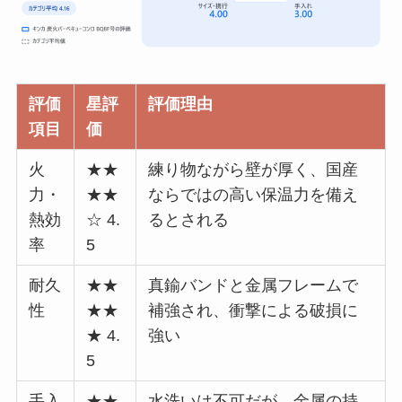
評価
星評
評価理由
項目
価
火
★★
練り物ながら壁が厚く、国産
力・
★★
ならではの高い保温力を備え
熱効
☆ 4.
るとされる
率
5
耐久
★★
真鍮バンドと金属フレームで
性
★★
補強され、衝撃による破損に
★ 4.
強い
5
手入
★★
水洗いは不可だが、金属の持