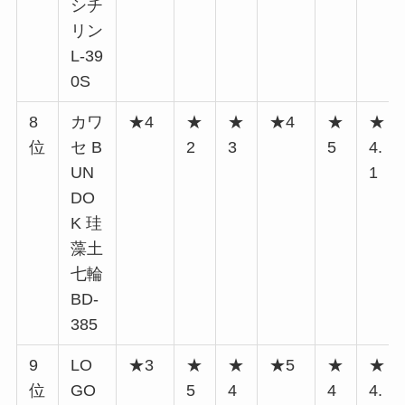
シチ
リン
L-39
0S
8
カワ
★4
★
★
★4
★
★
位
セ B
2
3
5
4.
UN
1
DO
K 珪
藻土
七輪
BD-
385
9
LO
★3
★
★
★5
★
★
位
GO
5
4
4
4.