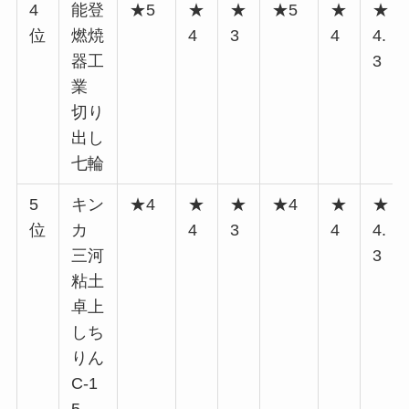
4
能登
★5
★
★
★5
★
★
位
燃焼
4
3
4
4.
器工
3
業
切り
出し
七輪
5
キン
★4
★
★
★4
★
★
位
カ
4
3
4
4.
三河
3
粘土
卓上
しち
りん
C-1
5