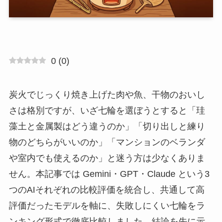
0
(
0
)
炭火でじっくり焼き上げた肉や魚、干物のおいし
さは格別ですが、いざ七輪を選ぼうとすると「珪
藻土と金属製はどう違うのか」「切り出しと練り
物のどちらがいいのか」「マンションのベランダ
や室内でも使えるのか」と迷う方は少なくありま
せん。本記事では Gemini・GPT・Claude という3
つのAIそれぞれの比較評価を統合し、共通して高
評価だったモデルを軸に、失敗しにくい七輪をラ
ンキング形式で徹底比較しました。結論を先に示