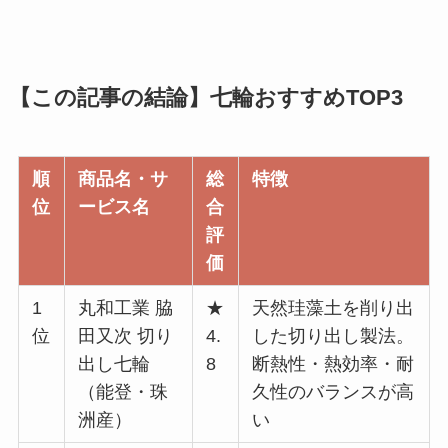
【この記事の結論】七輪おすすめTOP3
順
商品名・サ
総
特徴
位
ービス名
合
評
価
1
丸和工業 脇
★
天然珪藻土を削り出
位
田又次 切り
4.
した切り出し製法。
出し七輪
8
断熱性・熱効率・耐
（能登・珠
久性のバランスが高
洲産）
い