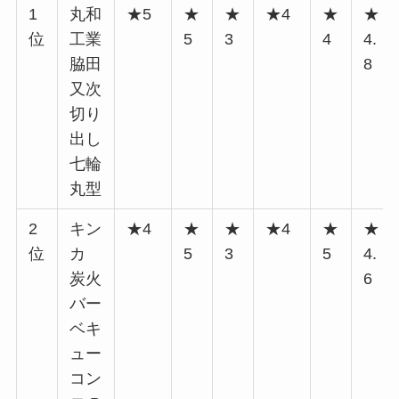
1
丸和
★5
★
★
★4
★
★
位
工業
5
3
4
4.
脇田
8
又次
切り
出し
七輪
丸型
2
キン
★4
★
★
★4
★
★
位
カ
5
3
5
4.
炭火
6
バー
ベキ
ュー
コン