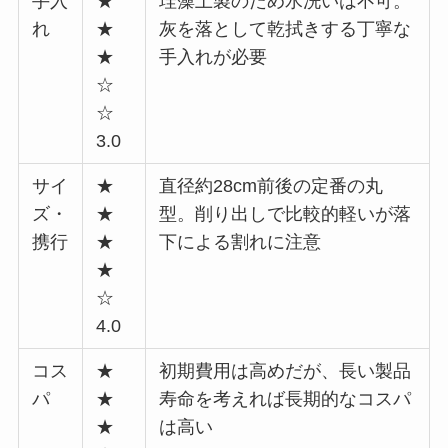
手入
★
珪藻土製のため水洗いは不可。
れ
★
灰を落として乾拭きする丁寧な
★
手入れが必要
☆
☆
3.0
サイ
★
直径約28cm前後の定番の丸
ズ・
★
型。削り出しで比較的軽いが落
携行
★
下による割れに注意
★
☆
4.0
コス
★
初期費用は高めだが、長い製品
パ
★
寿命を考えれば長期的なコスパ
★
は高い