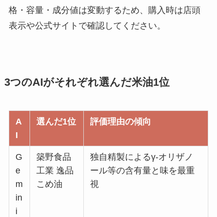
格・容量・成分値は変動するため、購入時は店頭
表示や公式サイトで確認してください。
3つのAIがそれぞれ選んだ米油1位
A
選んだ1位
評価理由の傾向
I
G
築野食品
独自精製によるγ-オリザノ
e
工業 逸品
ール等の含有量と味を最重
m
こめ油
視
in
i