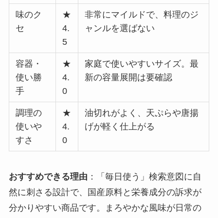
味のク
★
非常にマイルドで、料理のジ
セ
4.
ャンルを選ばない
5
容器・
★
家庭で使いやすいサイズ。最
使い勝
4.
新の容量展開は要確認
手
0
調理の
★
油切れがよく、天ぷらや唐揚
使いや
4.
げが軽く仕上がる
すさ
0
おすすめできる理由
：「毎日使う」検索意図に自
然に刺さる設計で、国産原料と栄養成分の訴求が
分かりやすい商品です。まろやかな風味が日常の