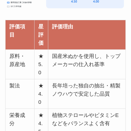
評価項
星
評価理由
目
評
価
原料・
★
国産米ぬかを使用し、トップ
原産地
5.
メーカーの仕入れ基準
0
製法
★
長年培った独自の抽出・精製
4.
ノウハウで安定した品質
0
栄養成
★
植物ステロールやビタミンE
分
4.
などをバランスよく含有