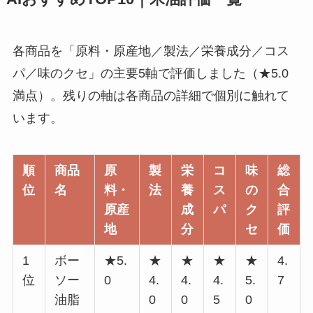
各商品を「原料・原産地／製法／栄養成分／コス
パ／味のクセ」の主要5軸で評価しました（★5.0
満点）。残りの軸は各商品の詳細で個別に触れて
います。
順
商品
原
製
栄
コ
味
総
位
名
料・
法
養
ス
の
合
原産
成
パ
ク
評
地
分
セ
価
1
ボー
★5.
★
★
★
★
4.
位
ソー
0
4.
4.
4.
5.
7
油脂
0
0
5
0