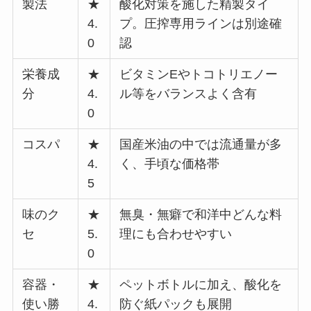
製法
★
酸化対策を施した精製タイ
4.
プ。圧搾専用ラインは別途確
0
認
栄養成
★
ビタミンEやトコトリエノー
分
4.
ル等をバランスよく含有
0
コスパ
★
国産米油の中では流通量が多
4.
く、手頃な価格帯
5
味のク
★
無臭・無癖で和洋中どんな料
セ
5.
理にも合わせやすい
0
容器・
★
ペットボトルに加え、酸化を
使い勝
4.
防ぐ紙パックも展開