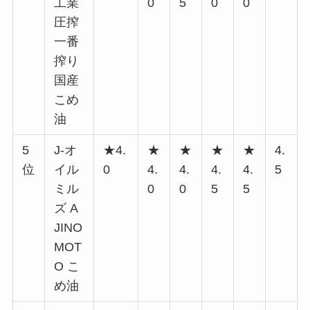
工業
0
5
0
0
圧搾
一番
搾り
国産
こめ
油
5
J-オ
★4.
★
★
★
★
4.
位
イル
0
4.
4.
4.
4.
5
ミル
0
0
5
5
ズ A
JINO
MOT
O こ
め油