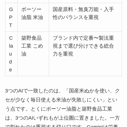
G
ボーソー
国産原料・無臭万能・入手
P
油脂 米油
性のバランスを重視
T
C
築野食品
ブランド内で定番〜製法重
la
工業 こめ
視まで選び分けできる総合
u
油
力を重視
d
e
3つのAIで一致したのは、「国産米ぬかを使い、ク
セが少なく毎日使える米油が失敗しにくい」とい
う点です。とくにボーソー油脂と築野食品工業
は、3つのAIいずれもが上位圏に置きました。一方