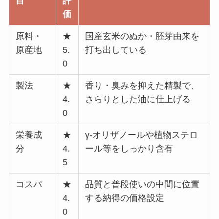
目
評
価
原料・
★
国産玄米のぬか・胚芽由来を
原産地
5.
打ち出している
0
製法
★
香り・臭みを抑えた精製で、
4.
さらりとした油に仕上げる
0
栄養成
★
γ-オリザノールや植物ステロ
分
4.
ール等をしっかり含有
5
コスパ
★
品質と普段使いの中間に位置
4.
する納得の価格設定
0