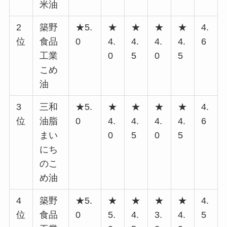
米油
2
築野
★5.
★
★
★
★
4.
位
食品
0
4.
4.
4.
4.
6
工業
0
5
0
5
こめ
油
3
三和
★5.
★
★
★
★
4.
位
油脂
0
4.
4.
4.
4.
6
まい
0
5
0
5
にち
のこ
め油
4
築野
★5.
★
★
★
★
4.
位
食品
0
5.
4.
3.
4.
5