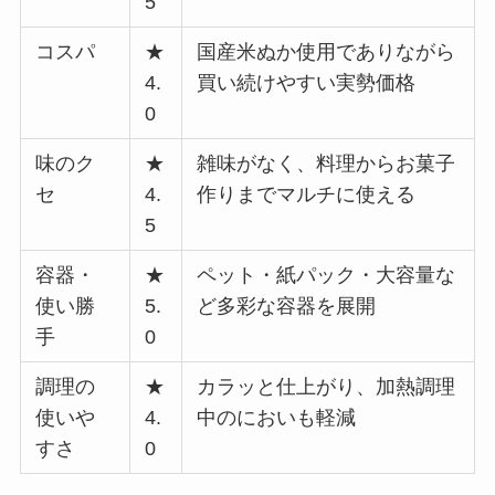
5
コスパ
★
国産米ぬか使用でありながら
4.
買い続けやすい実勢価格
0
味のク
★
雑味がなく、料理からお菓子
セ
4.
作りまでマルチに使える
5
容器・
★
ペット・紙パック・大容量な
使い勝
5.
ど多彩な容器を展開
手
0
調理の
★
カラッと仕上がり、加熱調理
使いや
4.
中のにおいも軽減
すさ
0