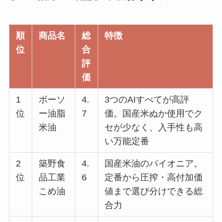
順
商品名
総
特徴
位
合
評
価
1
ボーソ
4.
3つのAIすべてが高評
位
ー油脂
7
価。国産米ぬか使用でク
米油
セが少なく、入手性も高
い万能定番
2
築野食
4.
国産米油のパイオニア。
位
品工業
6
定番から圧搾・高付加価
こめ油
値まで選び分けできる総
合力