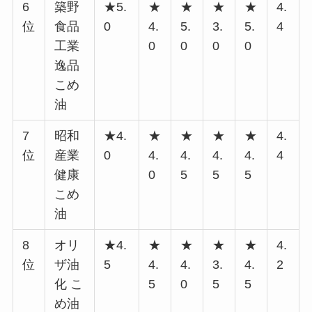
6
築野
★5.
★
★
★
★
4.
位
食品
0
4.
5.
3.
5.
4
工業
0
0
0
0
逸品
こめ
油
7
昭和
★4.
★
★
★
★
4.
位
産業
0
4.
4.
4.
4.
4
健康
0
5
5
5
こめ
油
8
オリ
★4.
★
★
★
★
4.
位
ザ油
5
4.
4.
3.
4.
2
化 こ
5
0
5
5
め油