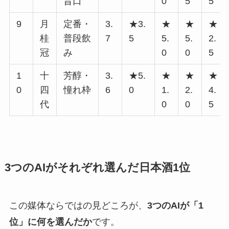
旨口
0
5
5
9
月
定番・
3.
★3.
★
★
★
桂
普段飲
7
5
5.
5.
2.
冠
み
0
0
5
1
十
芳醇・
3.
★5.
★
★
★
0
四
憧れ枠
6
0
1.
2.
4.
代
0
0
5
3つのAIがそれぞれ選んだ日本酒1位
この媒体ならではの見どころが、
3つのAIが「1
位」に何を選んだか
です。