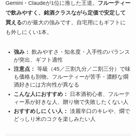
Gemini・Claudeが1位に推した王道。
フルーティー
で飲みやすく、銘酒クラスながら定価で安定して
買える
のが最大の強みです。自宅用にもギフトに
も外しにくい1本。
強み：
飲みやすさ・知名度・入手性のバランス
が突出、ギフト適性
注意点：
等級（45／三割九分／二割三分）で味
も価格も別物。フルーティーが苦手・濃醇な燗
酒好きには方向性が異なる
こんな人におすすめ：
日本酒初心者、フルーテ
ィー系が好きな人、贈り物で失敗したくない人
おすすめしにくい人：
淡麗辛口のキレや、燗で
どっしり米のコクを楽しみたい人