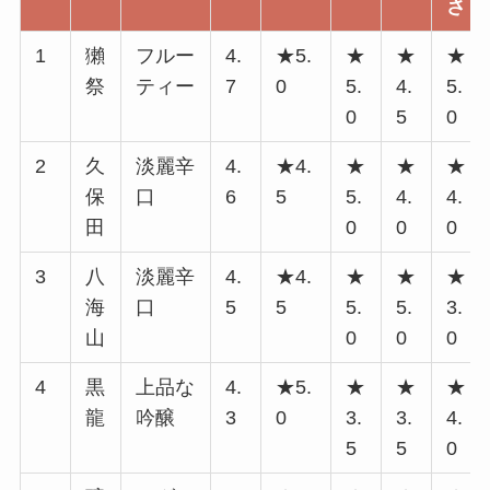
さ
1
獺
フルー
4.
★5.
★
★
★
祭
ティー
7
0
5.
4.
5.
0
5
0
2
久
淡麗辛
4.
★4.
★
★
★
保
口
6
5
5.
4.
4.
田
0
0
0
3
八
淡麗辛
4.
★4.
★
★
★
海
口
5
5
5.
5.
3.
山
0
0
0
4
黒
上品な
4.
★5.
★
★
★
龍
吟醸
3
0
3.
3.
4.
5
5
0