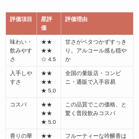
評価項目
星評
評価理由
価
味わい・
★★
甘さがベタつかずすっき
飲みやす
★★
り。アルコール感も穏や
さ
☆ 4.5
か
入手しや
★★
全国の量販店・コンビ
すさ
★★
ニ・通販で入手容易
★ 5.0
コスパ
★★
この品質でこの価格、と
★★
驚く普段飲みコスパ
★ 5.0
香りの華
★★
フルーティーな吟醸香は