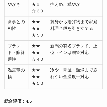
やかさ
★☆
控えめ、穏やか
☆ 3.0
食事との
★★
刺身から揚げ物まで家庭
相性
★★
料理全般を引き立てる
★ 5.0
ブラン
★★
新潟の有名ブランド。上
ド・贈答
★★
位ラインは贈答対応
適性
☆ 4.0
温度帯の
★★
冷や・常温・熱燗まで崩
幅
★★
れない全温度帯対応
★ 5.0
総合評価：4.5