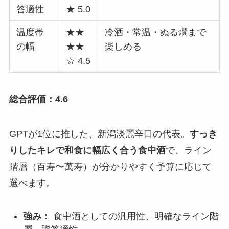
答適性
★ 5.0
温度帯
★★
冷酒・常温・ぬる燗まで
の幅
★★
楽しめる
☆ 4.5
総合評価：4.6
GPTが1位に推した、新潟淡麗辛口の代表。
すっき
りしたキレで和食に幅広く合う食中酒
で、ライン
階層（百寿〜萬寿）が分かりやすく予算に応じて
選べます。
強み：
食中酒としての汎用性、明確なライン階