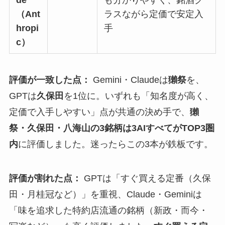
de
も分かりやすく、銘酒ク
（Ant
ラスながら定価で安定入
hropi
手
c）
評価が一致した点：
Gemini・Claudeは
獺祭
を、
GPTは
久保田
を1位に。いずれも「知名度が高く、
定価で入手しやすい」点が共通の決め手で、
獺
祭・久保田・八海山の3銘柄は3AIすべてがTOP3圏
内
に評価しました。迷ったらこの3本が鉄板です。
評価が割れた点：
GPTは「すぐ買える定番（久保
田・月桂冠など）」を重視、Claude・Geminiは
「味を追求した特約店流通の銘柄（新政・而今・