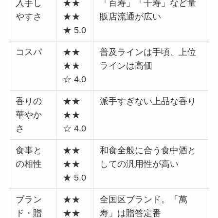
入手し
★★
「百寿」「千寿」など量
やすさ
★★
販店流通が広い
★ 5.0
コスパ
★★
普及ラインは手頃、上位
★★
ラインは高価
☆ 4.0
香りの
★★
派手すぎない上品な香り
華やか
★★
さ
☆ 4.0
食事と
★★
和食全般に合う食中酒と
の相性
★★
しての汎用性が高い
★ 5.0
ブラン
★★
全国区ブランド。「萬
ド・贈
★★
寿」は贈答定番