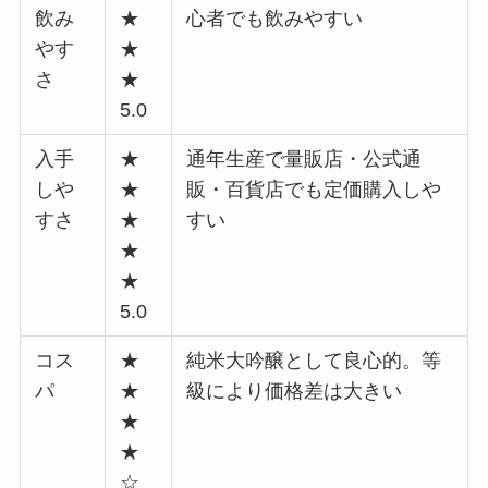
飲み
★
心者でも飲みやすい
やす
★
さ
★
5.0
入手
★
通年生産で量販店・公式通
しや
★
販・百貨店でも定価購入しや
すさ
★
すい
★
★
5.0
コス
★
純米大吟醸として良心的。等
パ
★
級により価格差は大きい
★
★
☆