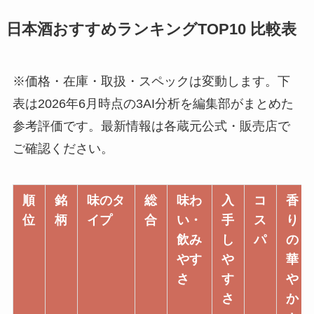
日本酒おすすめランキングTOP10 比較表
※価格・在庫・取扱・スペックは変動します。下
表は2026年6月時点の3AI分析を編集部がまとめた
参考評価です。最新情報は各蔵元公式・販売店で
ご確認ください。
順
銘
味のタ
総
味わ
入
コ
香
位
柄
イプ
合
い・
手
ス
り
飲み
し
パ
の
やす
や
華
さ
す
や
さ
か