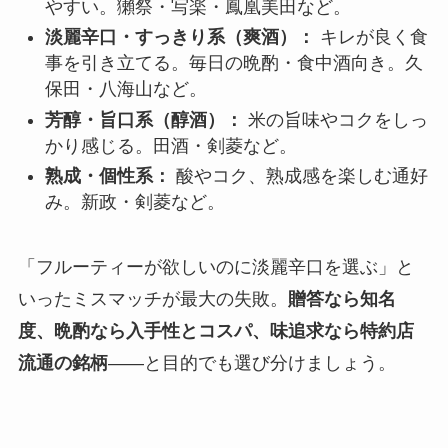
やすい。獺祭・写楽・鳳凰美田など。
淡麗辛口・すっきり系（爽酒）：
キレが良く食
事を引き立てる。毎日の晩酌・食中酒向き。久
保田・八海山など。
芳醇・旨口系（醇酒）：
米の旨味やコクをしっ
かり感じる。田酒・剣菱など。
熟成・個性系：
酸やコク、熟成感を楽しむ通好
み。新政・剣菱など。
「フルーティーが欲しいのに淡麗辛口を選ぶ」と
いったミスマッチが最大の失敗。
贈答なら知名
度、晩酌なら入手性とコスパ、味追求なら特約店
流通の銘柄
——と目的でも選び分けましょう。