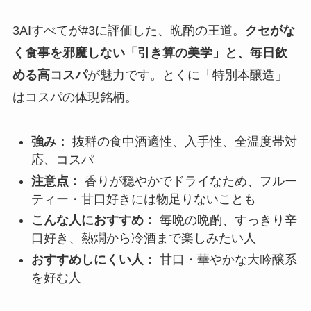
3AIすべてが#3に評価した、晩酌の王道。
クセがな
く食事を邪魔しない「引き算の美学」と、毎日飲
める高コスパ
が魅力です。とくに「特別本醸造」
はコスパの体現銘柄。
強み：
抜群の食中酒適性、入手性、全温度帯対
応、コスパ
注意点：
香りが穏やかでドライなため、フルー
ティー・甘口好きには物足りないことも
こんな人におすすめ：
毎晩の晩酌、すっきり辛
口好き、熱燗から冷酒まで楽しみたい人
おすすめしにくい人：
甘口・華やかな大吟醸系
を好む人