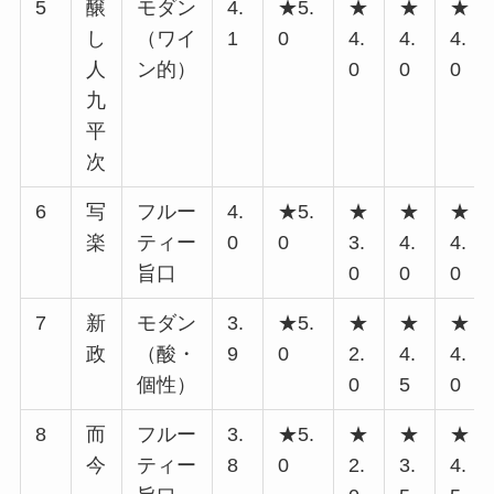
5
醸
モダン
4.
★5.
★
★
★
し
（ワイ
1
0
4.
4.
4.
人
ン的）
0
0
0
九
平
次
6
写
フルー
4.
★5.
★
★
★
楽
ティー
0
0
3.
4.
4.
旨口
0
0
0
7
新
モダン
3.
★5.
★
★
★
政
（酸・
9
0
2.
4.
4.
個性）
0
5
0
8
而
フルー
3.
★5.
★
★
★
今
ティー
8
0
2.
3.
4.