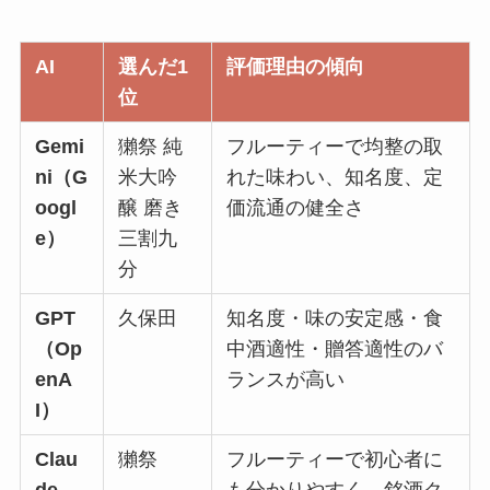
AI
選んだ1
評価理由の傾向
位
Gemi
獺祭 純
フルーティーで均整の取
ni（G
米大吟
れた味わい、知名度、定
oogl
醸 磨き
価流通の健全さ
e）
三割九
分
GPT
久保田
知名度・味の安定感・食
（Op
中酒適性・贈答適性のバ
enA
ランスが高い
I）
Clau
獺祭
フルーティーで初心者に