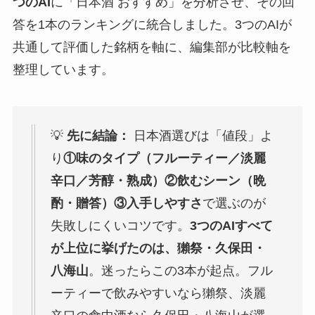
つのAI
に「日本酒 おすすめ」を分析させ、その回
答を1本のランキングに統合しました。3つのAIが
共通して評価した銘柄を軸に、編集部が比較軸を
整理しています。
💡
先に結論：
日本酒選びは「値段」よ
り
①味のタイプ（フルーティー／淡麗
辛口／芳醇・熟成）②飲むシーン（晩
酌・贈答）③入手しやすさ
で選ぶのが
失敗しにくいコツです。
3つのAIすべて
が上位に挙げたのは、獺祭・久保田・
八海山
。迷ったらこの3本が起点。フル
ーティーで飲みやすいなら獺祭、淡麗