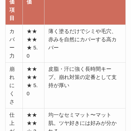
価
価
項
目
カ
★★
薄く塗るだけでシミや毛穴、
バ
★★
赤みを自然にカバーする高カ
ー
★ 5.
バー
力
0
崩
★★
皮脂・汗に強く長時間キー
れ
★★
プ。崩れ対策の定番として支
に
★ 5.
持が厚い
く
0
さ
仕
★★
均一なセミマット〜マット
上
★★
肌。ツヤ好きには好みが分か