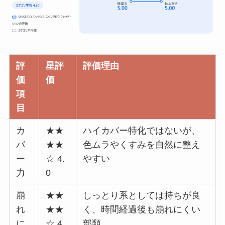
評
星評
評価理由
価
価
項
目
カ
★★
ハイカバー特化ではないが、
バ
★★
色ムラやくすみを自然に整え
ー
☆ 4.
やすい
力
0
崩
★★
しっとり系としては持ちが良
れ
★★
く、時間経過後も崩れにくい
に
☆ 4.
部類