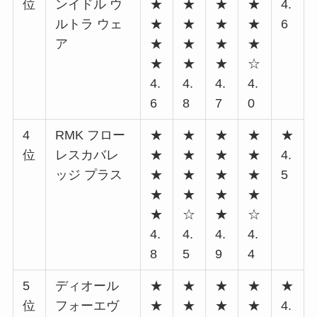
位
ンイドル ウ
★
★
★
★
4.
ルトラ ウェ
★
★
★
★
6
ア
★
★
★
★
★
★
★
☆
4.
4.
4.
4.
6
8
7
0
4
RMK フロー
★
★
★
★
★
位
レスカバレ
★
★
★
★
4.
ッジ プラス
★
★
★
★
5
★
★
★
★
★
☆
★
☆
4.
4.
4.
4.
8
5
9
4
5
ディオール
★
★
★
★
★
位
フォーエヴ
★
★
★
★
4.