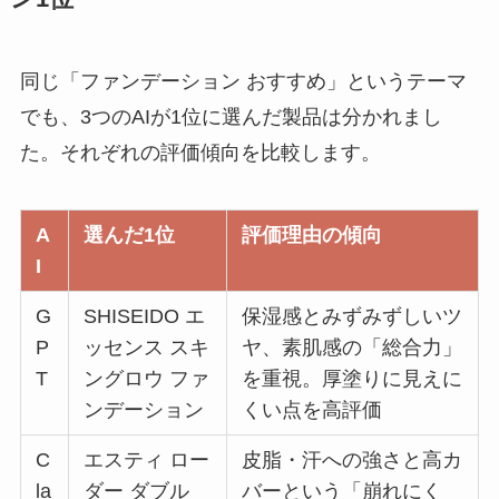
同じ「ファンデーション おすすめ」というテーマ
でも、3つのAIが1位に選んだ製品は分かれまし
た。それぞれの評価傾向を比較します。
A
選んだ1位
評価理由の傾向
I
G
SHISEIDO エ
保湿感とみずみずしいツ
P
ッセンス スキ
ヤ、素肌感の「総合力」
T
ングロウ ファ
を重視。厚塗りに見えに
ンデーション
くい点を高評価
C
エスティ ロー
皮脂・汗への強さと高カ
la
ダー ダブル
バーという「崩れにく