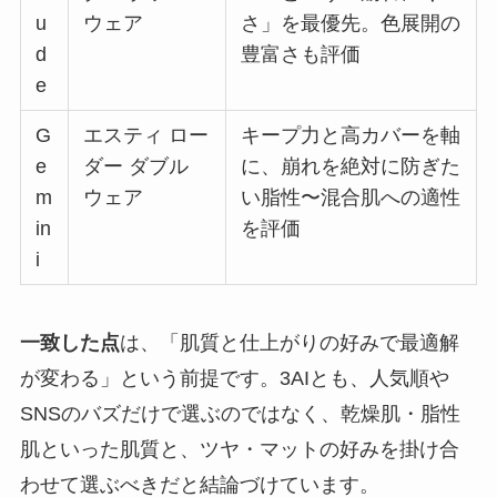
u
ウェア
さ」を最優先。色展開の
d
豊富さも評価
e
G
エスティ ロー
キープ力と高カバーを軸
e
ダー ダブル
に、崩れを絶対に防ぎた
m
ウェア
い脂性〜混合肌への適性
in
を評価
i
一致した点
は、「肌質と仕上がりの好みで最適解
が変わる」という前提です。3AIとも、人気順や
SNSのバズだけで選ぶのではなく、乾燥肌・脂性
肌といった肌質と、ツヤ・マットの好みを掛け合
わせて選ぶべきだと結論づけています。