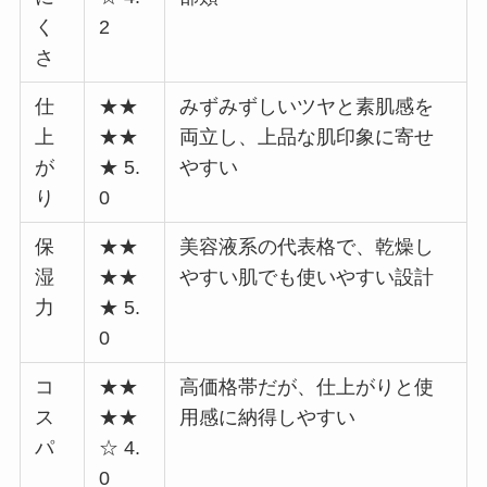
く
2
さ
仕
★★
みずみずしいツヤと素肌感を
上
★★
両立し、上品な肌印象に寄せ
が
★ 5.
やすい
り
0
保
★★
美容液系の代表格で、乾燥し
湿
★★
やすい肌でも使いやすい設計
力
★ 5.
0
コ
★★
高価格帯だが、仕上がりと使
ス
★★
用感に納得しやすい
パ
☆ 4.
0