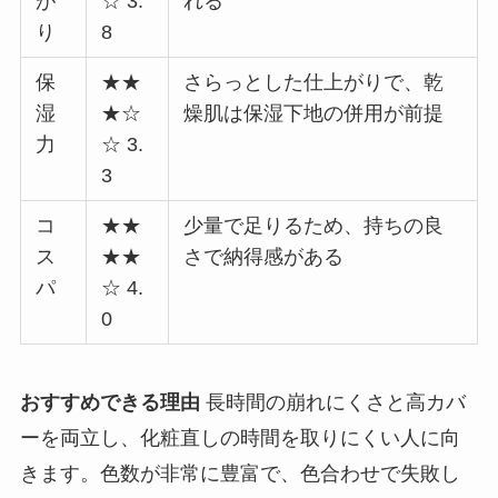
が
☆ 3.
れる
り
8
保
★★
さらっとした仕上がりで、乾
湿
★☆
燥肌は保湿下地の併用が前提
力
☆ 3.
3
コ
★★
少量で足りるため、持ちの良
ス
★★
さで納得感がある
パ
☆ 4.
0
おすすめできる理由
長時間の崩れにくさと高カバ
ーを両立し、化粧直しの時間を取りにくい人に向
きます。色数が非常に豊富で、色合わせで失敗し