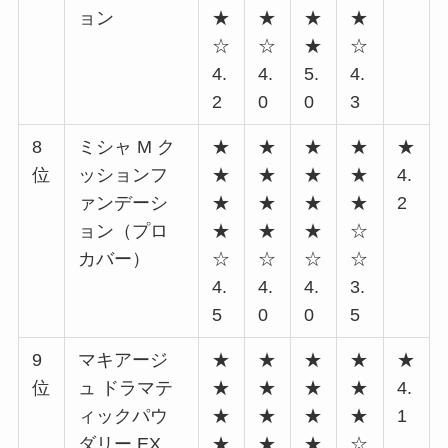
ョン
★
★
★
★
☆
☆
★
☆
4.
4.
5.
4.
2
0
0
3
8
ミシャ M ク
★
★
★
★
★
位
ッションフ
★
★
★
★
4.
ァンデーシ
★
★
★
★
2
ョン（プロ
★
★
★
☆
カバー）
☆
☆
☆
☆
4.
4.
4.
3.
5
0
0
5
9
マキアージ
★
★
★
★
★
位
ュ ドラマテ
★
★
★
★
4.
ィックパウ
★
★
★
★
1
ダリー EX
★
★
★
☆