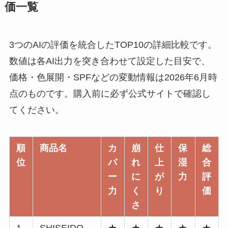
価一覧
3つのAIの評価を統合したTOP10の詳細比較です。
数値は各AI出力を突き合わせて設定した目安で、
価格・色展開・SPFなどの変動情報は2026年6月時
点のものです。購入前に必ず公式サイトで確認し
てください。
順
商品名
カ
崩
仕
保
総
位
バ
れ
上
湿
合
ー
に
が
力
評
力
く
り
価
さ
1
SHISEIDO
★
★
★
★
★