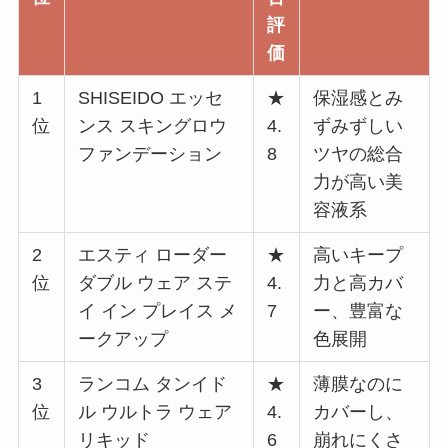
評
価
1
SHISEIDO エッセ
★
保湿感とみ
位
ンス スキングロウ
4.
ずみずしい
ファンデーション
8
ツヤの総合
力が高い美
容液系
2
エスティ ローダー
★
高いキープ
位
ダブル ウェア ステ
4.
力と高カバ
イ イン プレイス メ
7
ー、豊富な
ークアップ
色展開
3
ランコム タンイド
★
薄膜なのに
位
ル ウルトラ ウェア
4.
カバーし、
リキッド
6
崩れにくさ