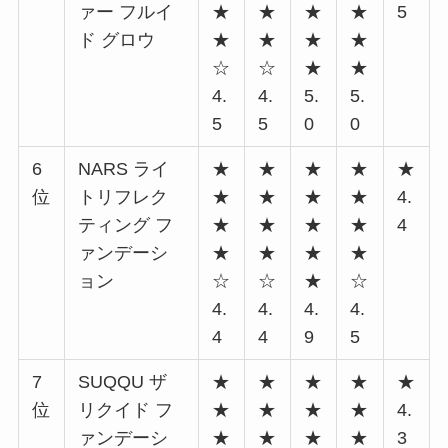
ァー フルイ
★
★
★
★
5
ド グロウ
★
★
★
★
☆
☆
★
★
4.
4.
5.
5.
5
5
0
0
6
NARS ライ
★
★
★
★
★
位
トリフレク
★
★
★
★
4.
ティング フ
★
★
★
★
4
ァンデーシ
★
★
★
★
ョン
☆
☆
★
☆
4.
4.
4.
4.
4
4
9
5
7
SUQQU ザ
★
★
★
★
★
位
リクイド フ
★
★
★
★
4.
ァンデーシ
★
★
★
★
3