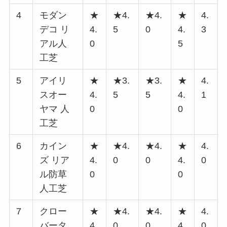
4
モダン
★
★4.
★4.
★
4.
デコ リ
4.
5
0
4.
3
アル人
0
5
工芝
5
アイリ
★
★3.
★3.
★
4.
スオー
4.
5
5
4.
1
ヤマ 人
0
0
工芝
6
カイン
★
★4.
★4.
★
4.
ズ リア
4.
0
0
4.
0
ル防草
0
0
人工芝
7
クロー
★
★4.
★4.
★
4.
バータ
4.
0
0
4.
0