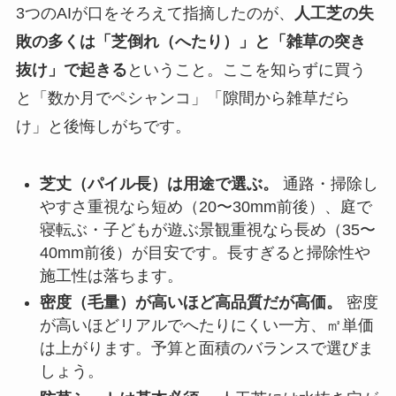
3つのAIが口をそろえて指摘したのが、
人工芝の失
敗の多くは「芝倒れ（へたり）」と「雑草の突き
抜け」で起きる
ということ。ここを知らずに買う
と「数か月でペシャンコ」「隙間から雑草だら
け」と後悔しがちです。
芝丈（パイル長）は用途で選ぶ。
通路・掃除し
やすさ重視なら短め（20〜30mm前後）、庭で
寝転ぶ・子どもが遊ぶ景観重視なら長め（35〜
40mm前後）が目安です。長すぎると掃除性や
施工性は落ちます。
密度（毛量）が高いほど高品質だが高価。
密度
が高いほどリアルでへたりにくい一方、㎡単価
は上がります。予算と面積のバランスで選びま
しょう。