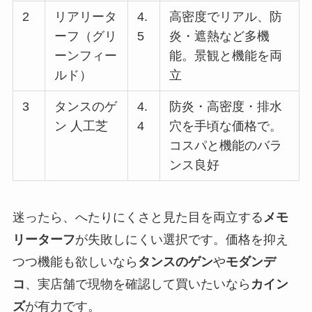
2
リアリータ
4.
高密度でリアル、防
ーフ（グリ
5
炎・遮熱など多機
ーンフィー
能。景観と機能を両
ルド）
立
3
タンスのゲ
4.
防炎・高密度・排水
ン 人工芝
4
穴を手頃な価格で。
コスパと機能のバラ
ンス良好
迷ったら、へたりにくさと見た目を両立する
メモ
リーターフ
が失敗しにくい選択です。価格を抑え
つつ機能も欲しいなら
タンスのゲン
や
モダンデ
コ
、実店舗で現物を確認して買いたいなら
カイン
ズ
が有力です。