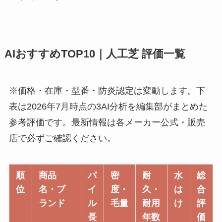
AIおすすめTOP10｜人工芝 評価一覧
※価格・在庫・型番・防炎認定は変動します。下
表は2026年7月時点の3AI分析を編集部がまとめた
参考評価です。最新情報は各メーカー公式・販売
店で必ずご確認ください。
順
商品
パ
密
耐
水
総
位
名・ブ
イ
度・
久・
は
合
ランド
ル
毛量
耐用
け
評
長
年数
価