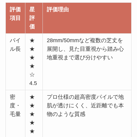
評価
星
評価理由
項目
評
価
パイ
★
28mm/50mmなど複数の芝丈を
ル長
★
展開し、見た目重視から踏み心
★
地重視まで選び分けやすい
★
☆
4.5
密
★
プロ仕様の超高密度パイルで地
度・
★
肌が透けにくく、近距離でも本
毛量
★
物のような質感
★
★