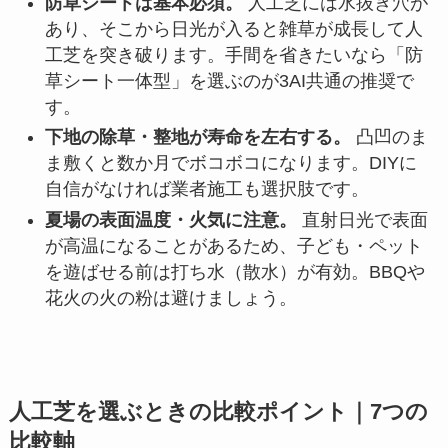
防草シートは基本必須。
人工芝には水抜き穴が
あり、そこから日光が入ると雑草が成長して人
工芝を突き破ります。手間を省きたいなら「防
草シート一体型」を選ぶのが3AI共通の推奨で
す。
下地の除草・整地が寿命を左右する。
凸凹のま
ま敷くと数か月でボコボコになります。DIYに
自信がなければ業者施工も選択肢です。
夏場の表面温度・火気に注意。
直射日光で表面
が高温になることがあるため、子ども・ペット
を遊ばせる前は打ち水（散水）が有効。BBQや
花火の火の粉は避けましょう。
人工芝を選ぶときの比較ポイント｜7つの
比較軸