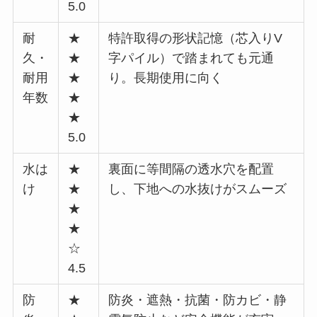
5.0
耐
★
特許取得の形状記憶（芯入りV
久・
★
字パイル）で踏まれても元通
耐用
★
り。長期使用に向く
年数
★
★
5.0
水は
★
裏面に等間隔の透水穴を配置
け
★
し、下地への水抜けがスムーズ
★
★
☆
4.5
防
★
防炎・遮熱・抗菌・防カビ・静