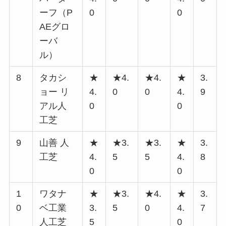
ーフ（P
0
0
AEグロ
ーバ
ル）
8
タカシ
★
★4.
★4.
★
3.
ョー リ
4.
0
0
4.
9
アル人
0
0
工芝
9
山善 人
★
★3.
★3.
★
3.
工芝
4.
5
5
4.
8
0
0
1
ワタナ
★
★3.
★4.
★
3.
0
ベ工業
3.
5
0
4.
7
人工芝
5
0