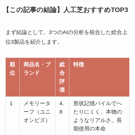
【この記事の結論】人工芝おすすめTOP3
まず結論として、3つのAIの分析を統合した総合上
位3製品を紹介します。
順
商品名・ブ
総
特徴
位
ランド
合
評
価
1
メモリータ
4.
形状記憶パイルでへ
ーフ（ユニ
8
たりにくく、本物の
オンビズ）
ようなリアルさ。長
期使用の本命