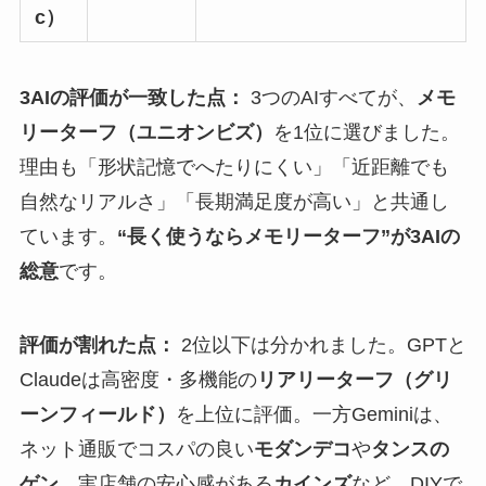
c）
3AIの評価が一致した点：
3つのAIすべてが、
メモ
リーターフ（ユニオンビズ）
を1位に選びました。
理由も「形状記憶でへたりにくい」「近距離でも
自然なリアルさ」「長期満足度が高い」と共通し
ています。
“長く使うならメモリーターフ”が3AIの
総意
です。
評価が割れた点：
2位以下は分かれました。GPTと
Claudeは高密度・多機能の
リアリーターフ（グリ
ーンフィールド）
を上位に評価。一方Geminiは、
ネット通販でコスパの良い
モダンデコ
や
タンスの
ゲン
、実店舗の安心感がある
カインズ
など、DIYで