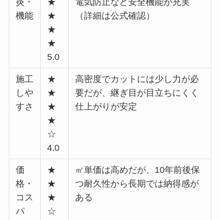
炎・
★
電気防止など安全機能が充実
機能
★
（詳細は公式確認）
★
★
5.0
施工
★
高密度でカットには少し力が必
しや
★
要だが、継ぎ目が目立ちにくく
すさ
★
仕上がりが安定
★
☆
4.0
価
★
㎡単価は高めだが、10年前後保
格・
★
つ耐久性から長期では納得感が
コス
★
ある
パ
☆