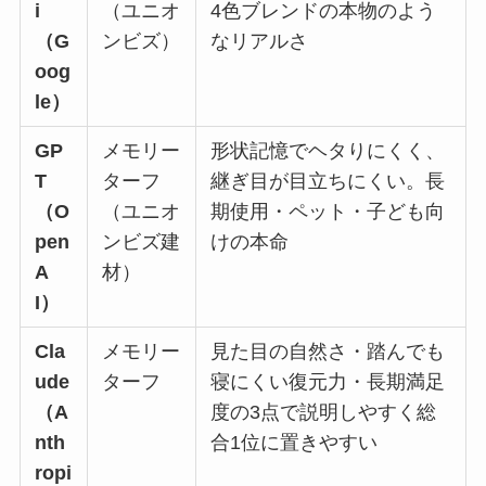
i
（ユニオ
4色ブレンドの本物のよう
（G
ンビズ）
なリアルさ
oog
le）
GP
メモリー
形状記憶でヘタりにくく、
T
ターフ
継ぎ目が目立ちにくい。長
（O
（ユニオ
期使用・ペット・子ども向
pen
ンビズ建
けの本命
A
材）
I）
Cla
メモリー
見た目の自然さ・踏んでも
ude
ターフ
寝にくい復元力・長期満足
（A
度の3点で説明しやすく総
nth
合1位に置きやすい
ropi