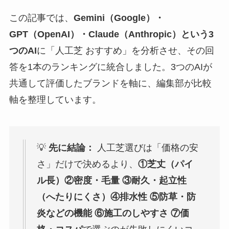
この記事では、
Gemini（Google）・
GPT（OpenAI）・Claude（Anthropic）という3
つのAI
に「人工芝 おすすめ」を分析させ、その回
答を1本のランキングに統合しました。3つのAIが
共通して評価したブランドを軸に、編集部が比較
軸を整理しています。
💡
先に結論：
人工芝選びは「価格の安
さ」だけで決めるより、
①芝丈（パイ
ル長）②密度・毛量 ③耐久・起立性
（へたりにくさ）④排水性 ⑤防草・防
炎などの機能 ⑥施工のしやすさ ⑦価