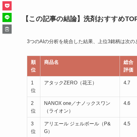
【この記事の結論】洗剤おすすめTOP
3つのAIの分析を統合した結果、上位3銘柄は次の
順
商品名
総合
位
評価
1
アタックZERO（花王）
4.7
位
2
NANOX one／ナノックスワン
4.6
位
（ライオン）
3
アリエール ジェルボール（P&
4.5
位
G）