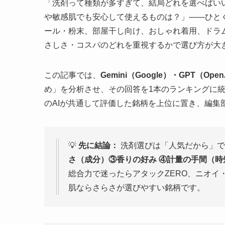
「洗剤って種類が多すぎて、結局どれを選べばい
や敏感肌でも安心して使えるものは？」——ひと
ール・粉末、部屋干し向け、おしゃれ着用、ドラ
さしさ・コスパのどれを重視するかで選び方が大
この記事では、
Gemini（Google）・GPT（Ope
め」を分析させ、その回答を1本のランキングに
のAIが共通して評価した銘柄を上位に置き、編集
💡
先に結論：
洗剤選びは「人気だから」で
さ（成分）③香りの好み ④計量の手間（時
総合力で迷ったらアタックZERO、ニオイ・
肌ならさらさが選びやすい銘柄です。