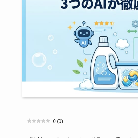
0
(
0
)