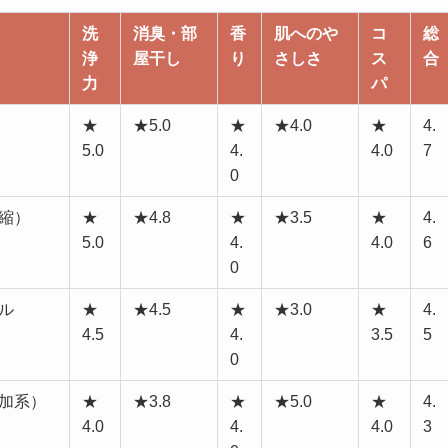
洗
消臭・部
香
肌へのや
コ
総
浄
屋干し
り
さしさ
ス
合
力
パ
★
★5.0
★
★4.0
★
4.
5.0
4.
4.0
7
0
縮）
★
★4.8
★
★3.5
★
4.
5.0
4.
4.0
6
0
ル
★
★4.5
★
★3.0
★
4.
4.5
4.
3.5
5
0
加系）
★
★3.8
★
★5.0
★
4.
4.0
4.
4.0
3