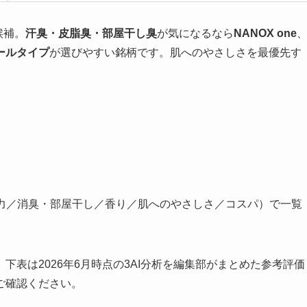
候補。
汗臭・皮脂臭・部屋干し臭
が気になるなら
NANOX one
ールタイプ
が選びやすい銘柄です。肌へのやさしさを最優先す
浄力／消臭・部屋干し／香り／肌へのやさしさ／コスパ）で一覧
表は2026年6月時点の3AI分析を編集部がまとめた参考評価
ご確認ください。