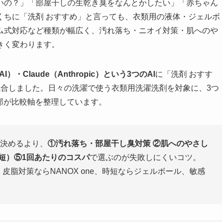
いの？」「部屋干しの生乾き臭をなんとかしたい」「赤ちゃん
くちに「洗剤 おすすめ」と言っても、衣類用の液体・ジェルボ
ム式対応など種類が幅広く、汚れ落ち・ニオイ対策・肌へのや
きく変わります。
nAI）・Claude（Anthropic）という3つのAI
に「洗剤 おすす
統合しました。日々の洗濯で使う衣類用洗濯洗剤を対象に、3つ
部が比較軸を整理しています。
決めるより、
①汚れ落ち・部屋干し臭対策 ②肌へのやさし
短）⑤1回あたりのコスパ
で選ぶのが失敗しにくいコツ。
皮脂対策ならNANOX one、時短ならジェルボール、敏感