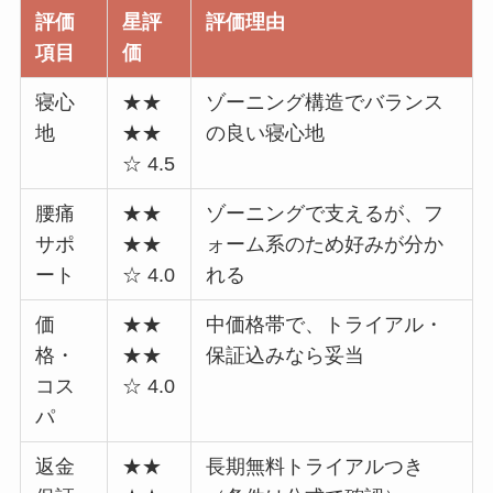
評価
星評
評価理由
項目
価
寝心
★★
ゾーニング構造でバランス
地
★★
の良い寝心地
☆ 4.5
腰痛
★★
ゾーニングで支えるが、フ
サポ
★★
ォーム系のため好みが分か
ート
☆ 4.0
れる
価
★★
中価格帯で、トライアル・
格・
★★
保証込みなら妥当
コス
☆ 4.0
パ
返金
★★
長期無料トライアルつき