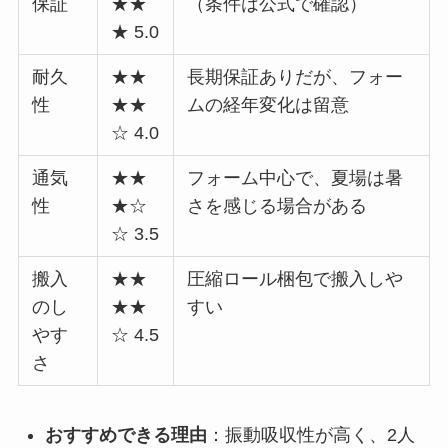
保証
★★
（条件は公式で確認）
★ 5.0
耐久
★★
長期保証ありだが、フォー
性
★★
ムの経年変化は留意
☆ 4.0
通気
★★
フォーム中心で、夏場は暑
性
★☆
さを感じる場合がある
☆ 3.5
搬入
★★
圧縮ロール梱包で搬入しや
のし
★★
すい
やす
☆ 4.5
さ
おすすめできる理由
：振動吸収性が高く、2人