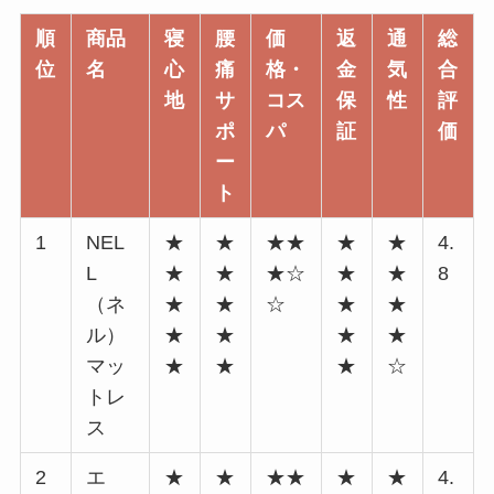
順
商品
寝
腰
価
返
通
総
位
名
心
痛
格・
金
気
合
地
サ
コス
保
性
評
ポ
パ
証
価
ー
ト
1
NEL
★
★
★★
★
★
4.
L
★
★
★☆
★
★
8
（ネ
★
★
☆
★
★
ル）
★
★
★
★
マッ
★
★
★
☆
トレ
ス
2
エ
★
★
★★
★
★
4.