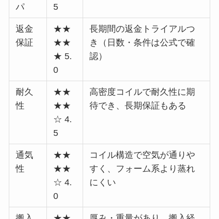
パ
5
返金
★★
長期間の返金トライアルつ
保証
★★
き（日数・条件は公式で確
★ 5.
認）
0
耐久
★★
高密度コイルで耐久性に期
性
★★
待でき、長期保証もある
☆ 4.
5
通気
★★
コイル構造で空気が通りや
性
★★
すく、フォーム系より蒸れ
☆ 4.
にくい
0
搬入
★★
厚み・重量があり、搬入経