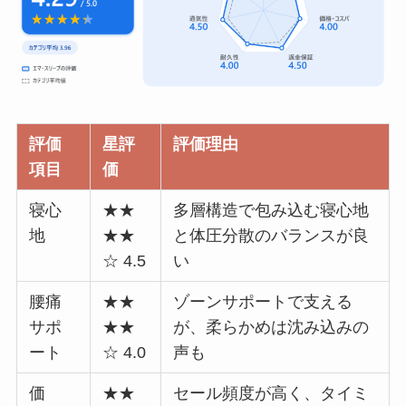
評価
星評
評価理由
項目
価
寝心
★★
多層構造で包み込む寝心地
地
★★
と体圧分散のバランスが良
☆ 4.5
い
腰痛
★★
ゾーンサポートで支える
サポ
★★
が、柔らかめは沈み込みの
ート
☆ 4.0
声も
価
★★
セール頻度が高く、タイミ