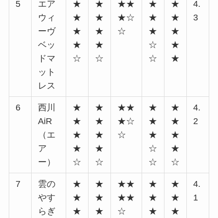
5
エア
★
★
★★
★
★
4.
ウィ
★
★
★☆
★
★
3
ーヴ
★
★
☆
★
★
ベッ
★
★
☆
★
ドマ
☆
☆
☆
★
ット
レス
6
西川
★
★
★★
★
★
4.
AiR
★
★
★☆
★
★
2
（エ
★
★
☆
★
★
ア
★
★
☆
★
ー）
☆
☆
☆
☆
7
雲の
★
★
★★
★
★
4.
やす
★
★
★★
★
★
1
らぎ
★
★
☆
★
★