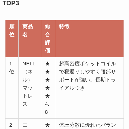
TOP3
順
商品
総
特徴
位
名
合
評
価
1
NELL
★
超高密度ポケットコイル
位
（ネ
★
で寝返りしやすく腰部サ
ル）
★
ポートが強い。長期トラ
マッ
★
イアルつき
トレ
★
ス
4.
8
2
エ
★
体圧分散に優れたバラン