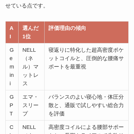
せている点です。
A
選んだ
評価理由の傾向
I
1位
G
NELL
寝返りに特化した超高密度ポケ
e
（ネ
ットコイルと、圧倒的な腰痛サ
m
ル）マ
ポートを最重視
in
ットレ
i
ス
G
エマ・
バランスのよい寝心地・体圧分
P
スリー
散と、通販で試しやすい総合力
T
プ
を評価
C
NELL
高密度コイルによる腰部サポー