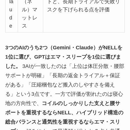
la
（ネ
トと、長期トライアルで失敗リ
u
ル）マ
スクを下げられる点を評価
d
ットレ
e
ス
3つのAIのうち2つ（Gemini・Claude）がNELLを
1位に選び、GPTはエマ・スリープを1位に選びま
した。
3AIが一致したのは「上位は体圧分散・腰部
サポートが明確」「長期の返金トライアル＋保証
がある」「圧縮梱包など搬入のしやすさを備え
る」という3点です。一方で評価が割れたのは寝心
地の方向性で、
コイルのしっかりした支えと腰サ
ポートを重視するならNELL、ハイブリッド構造の
総合バランスと通気性を重視するならエマ・スリ