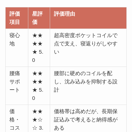
評価
星評
評価理由
項目
価
寝心
★★
超高密度ポケットコイルで
地
★★
点で支え、寝返りがしやす
★ 5.
い
0
腰痛
★★
腰部に硬めのコイルを配
サポ
★★
し、沈み込みを抑制する設
ート
★ 5.
計
0
価
★★
価格帯は高めだが、長期保
格・
★☆
証込みで考えると納得感が
コス
☆ 3.
ある