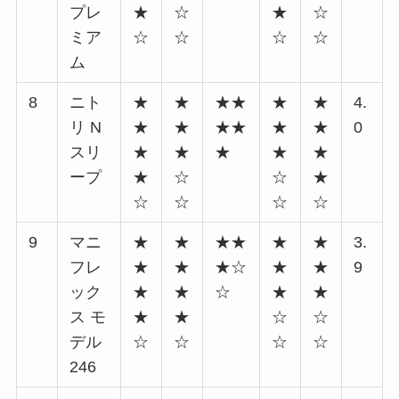
プレ
★
☆
★
☆
ミア
☆
☆
☆
☆
ム
8
ニト
★
★
★★
★
★
4.
リ N
★
★
★★
★
★
0
スリ
★
★
★
★
★
ープ
★
☆
☆
★
☆
☆
☆
☆
9
マニ
★
★
★★
★
★
3.
フレ
★
★
★☆
★
★
9
ック
★
★
☆
★
★
ス モ
★
★
☆
☆
デル
☆
☆
☆
☆
246