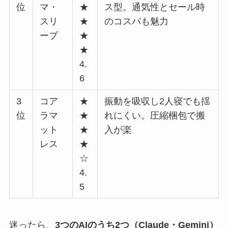
位
マ・
★
ス型。通気性とセール時
スリ
★
のコスパも魅力
ープ
★
★
4.
6
3
コア
★
振動を吸収し2人寝でも揺
位
ラマ
★
れにくい。圧縮梱包で搬
ット
★
入が楽
レス
★
☆
4.
5
迷ったら、
3つのAIのうち2つ（Claude・Gemini）