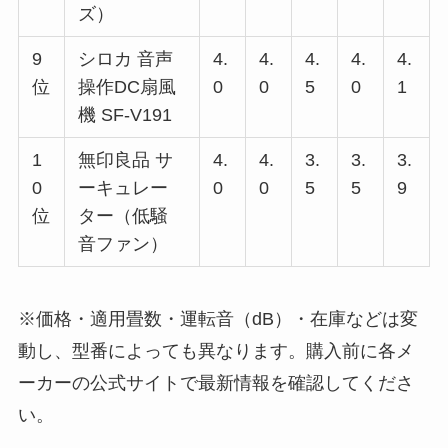
ズ）
9
シロカ 音声
4.
4.
4.
4.
4.
位
操作DC扇風
0
0
5
0
1
機 SF-V191
1
無印良品 サ
4.
4.
3.
3.
3.
0
ーキュレー
0
0
5
5
9
位
ター（低騒
音ファン）
※価格・適用畳数・運転音（dB）・在庫などは変
動し、型番によっても異なります。購入前に各メ
ーカーの公式サイトで最新情報を確認してくださ
い。