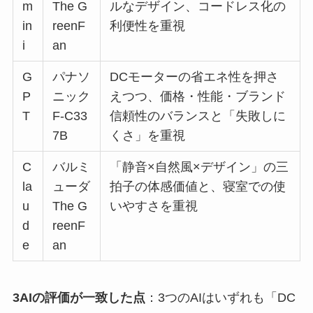
m
The G
ルなデザイン、コードレス化の
in
reenF
利便性を重視
i
an
G
パナソ
DCモーターの省エネ性を押さ
P
ニック
えつつ、価格・性能・ブランド
T
F-C33
信頼性のバランスと「失敗しに
7B
くさ」を重視
C
バルミ
「静音×自然風×デザイン」の三
la
ューダ
拍子の体感価値と、寝室での使
u
The G
いやすさを重視
d
reenF
e
an
3AIの評価が一致した点
：3つのAIはいずれも「DC