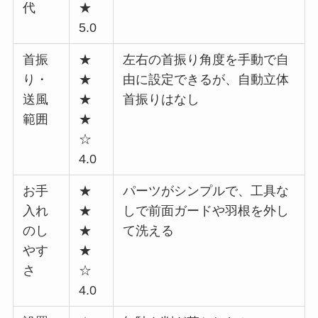
代
★
5.0
首振
★
左右の首振り角度を手動で自
り・
★
由に設定できるが、自動立体
送風
★
首振りはなし
範囲
★
☆
4.0
お手
★
パーツがシンプルで、工具な
入れ
★
しで前面ガードや羽根を外し
のし
★
て洗える
やす
★
さ
☆
4.0