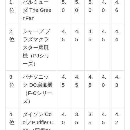
1
バルミュー
5.
5.
5.
4.
4.
位
ダ The Gree
0
0
0
0
6
nFan
2
シャープ プ
4.
4.
4.
4.
4.
位
ラズマクラ
5
5
5
5
4
スター扇風
機（PJシリ
ーズ）
3
パナソニッ
4.
4.
4.
4.
4.
位
ク DC扇風機
5
5
5
0
3
（F-Cシリー
ズ）
4
ダイソン Co
4.
3.
3.
4.
4.
位
ol／Purifier C
0
5
5
5
2