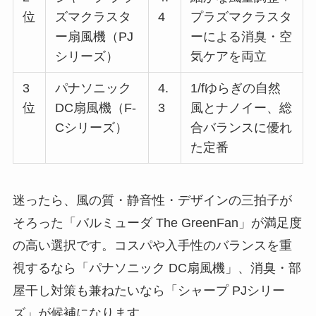
位
ズマクラスタ
4
プラズマクラスタ
ー扇風機（PJ
ーによる消臭・空
シリーズ）
気ケアを両立
3
パナソニック
4.
1/fゆらぎの自然
位
DC扇風機（F-
3
風とナノイー、総
Cシリーズ）
合バランスに優れ
た定番
迷ったら、風の質・静音性・デザインの三拍子が
そろった「バルミューダ The GreenFan」が満足度
の高い選択です。コスパや入手性のバランスを重
視するなら「パナソニック DC扇風機」、消臭・部
屋干し対策も兼ねたいなら「シャープ PJシリー
ズ」が候補になります。