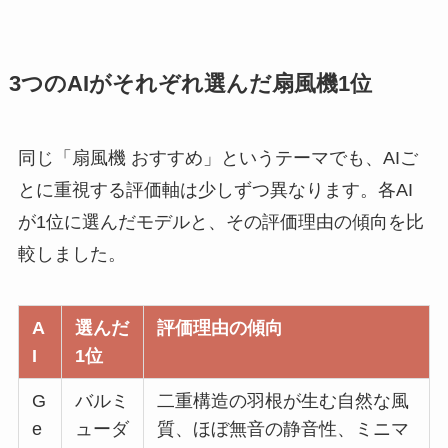
3つのAIがそれぞれ選んだ扇風機1位
同じ「扇風機 おすすめ」というテーマでも、AIご
とに重視する評価軸は少しずつ異なります。各AI
が1位に選んだモデルと、その評価理由の傾向を比
較しました。
A
選んだ
評価理由の傾向
I
1位
G
バルミ
二重構造の羽根が生む自然な風
e
ューダ
質、ほぼ無音の静音性、ミニマ