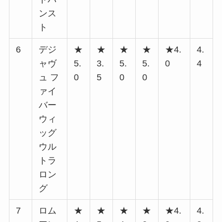
ンス
ト
6
デジ
★
★
★
★
★4.
4.
ャヴ
5.
3.
5.
5.
0
4
ュ フ
0
5
0
0
ァイ
バー
ウィ
ッグ
ウル
トラ
ロン
グ
7
ロム
★
★
★
★
★4.
4.