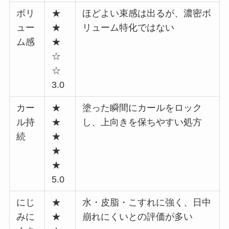
ボリ
★
ほどよい束感は出るが、濃密ボ
ュー
★
リューム特化ではない
ム感
★
☆
☆
3.0
カー
★
塗った瞬間にカールをロック
ル持
★
し、上向きを保ちやすい処方
続
★
★
★
5.0
にじ
★
水・皮脂・こすれに強く、日中
みに
★
崩れにくいとの評価が多い