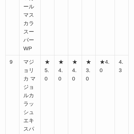
ール
マス
カラ
スー
パー
WP
9
マジ
★
★
★
★
★4.
4.
ョリ
5.
4.
4.
3.
0
3
カ マ
0
0
0
0
ジョ
ルカ
ラッ
シュ
エキ
スパ