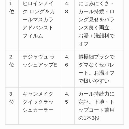
1
ヒロインメイ
4.
にじみにくさ・
位
ク ロング＆カ
8
カール持続・ロ
ールマスカラ
ング見せをバラ
アドバンスト
ンス良く両立。
フィルム
お湯＋洗顔料で
オフ
2
デジャヴュ ラ
4.
超極細ブラシで
位
ッシュアップE
6
ダマなくセパレ
ート。お湯オフ
で扱いやすい
3
キャンメイク
4.
カール持続力に
位
クイックラッ
5
定評。下地・ト
シュカーラー
ップコート兼用
の1本3役