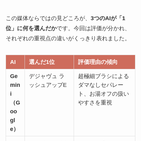
この媒体ならではの見どころが、
3つのAIが「1
位」に何を選んだか
です。今回は評価が分かれ、
それぞれの重視点の違いがくっきり表れました。
AI
選んだ1位
評価理由の傾向
Ge
デジャヴュ ラ
超極細ブラシによる
min
ッシュアップE
ダマなしセパレー
i
ト、お湯オフの扱い
（G
やすさを重視
oo
gl
e）