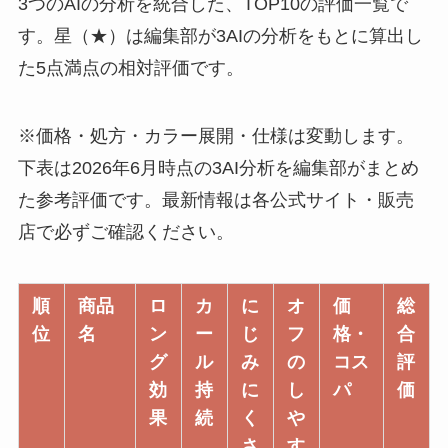
3つのAIの分析を統合した、TOP10の評価一覧で
す。星（★）は編集部が3AIの分析をもとに算出し
た5点満点の相対評価です。
※価格・処方・カラー展開・仕様は変動します。
下表は2026年6月時点の3AI分析を編集部がまとめ
た参考評価です。最新情報は各公式サイト・販売
店で必ずご確認ください。
順
商品
ロ
カ
に
オ
価
総
位
名
ン
ー
じ
フ
格・
合
グ
ル
み
の
コス
評
効
持
に
し
パ
価
果
続
く
や
さ
す