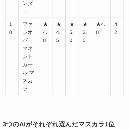
ンダ
ー
1
ファ
★
★
★
★
★4.
4.
0
シオ
4.
4.
5.
3.
0
2
パー
0
5
0
0
マネ
ント
カー
ル マ
スカ
ラ
3つのAIがそれぞれ選んだマスカラ1位