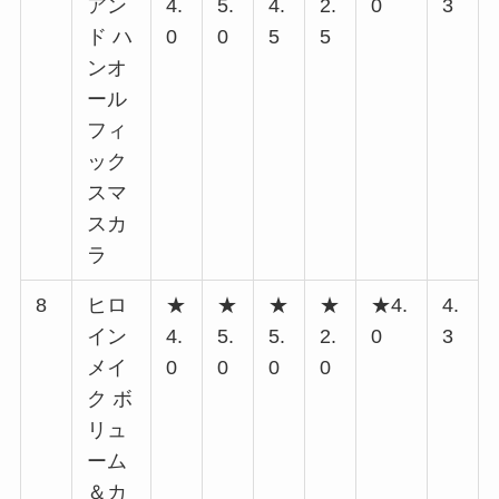
アン
4.
5.
4.
2.
0
3
ド ハ
0
0
5
5
ンオ
ール
フィ
ック
スマ
スカ
ラ
8
ヒロ
★
★
★
★
★4.
4.
イン
4.
5.
5.
2.
0
3
メイ
0
0
0
0
ク ボ
リュ
ーム
＆カ