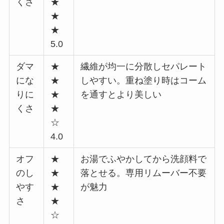
くさ
★
★
★
5.0
ダマ
★
繊維が均一に分散しセパレート
にな
★
しやすい。重ね塗り時はコーム
りに
★
を通すとより美しい
くさ
★
☆
4.0
オフ
★
お湯でふやかしてから洗顔料で
のし
★
落とせる。専用リムーバー不要
やす
★
が魅力
さ
★
☆