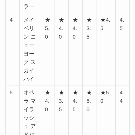
ラー
4
メイ
★
★
★
★
★4.
4.
ベリ
5.
4.
4.
3.
5
5
ン ニ
0
0
0
5
ュー
ヨー
ク ス
カイ
ハイ
5
オペ
★
★
★
★
★5.
4.
ラ マ
4.
3.
4.
5.
0
4
イラ
0
5
5
0
ッシ
ュ ア
ドバ