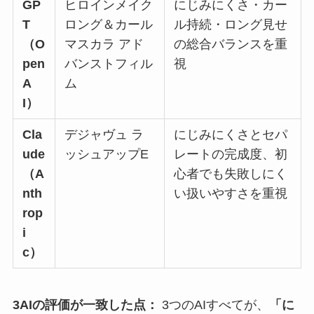
GP
ヒロインメイク
にじみにくさ・カー
T
ロング＆カール
ル持続・ロング見せ
（O
マスカラ アド
の総合バランスを重
pen
バンストフィル
視
A
ム
I）
Cla
デジャヴュ ラ
にじみにくさとセパ
ude
ッシュアップE
レートの完成度、初
（A
心者でも失敗しにく
nth
い扱いやすさを重視
rop
i
c）
3AIの評価が一致した点：
3つのAIすべてが、
「に