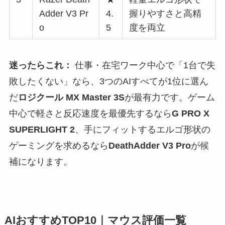
Adder V3 Pr
4.
握りやすさと高精
o
5
度を両立
迷ったらこれ：
仕事・在宅ワーク中心で「1台で失
敗したくない」なら、3つのAIすべてが1位に選ん
だ
ロジクール MX Master 3S
が最有力です。ゲーム
中心で軽さと反応速度を最優先するなら
G PRO X
SUPERLIGHT 2
、手にフィットするエルゴ形状の
ゲーミングを求めるなら
DeathAdder V3 Pro
が候
補になります。
AIおすすめTOP10｜マウス評価一覧