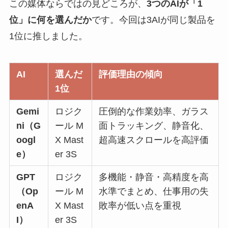
この媒体ならではの見どころが、
3つのAIが「1
位」に何を選んだか
です。今回は3AIが同じ製品を
1位に推しました。
AI
選んだ
評価理由の傾向
1位
Gemi
ロジク
圧倒的な作業効率、ガラス
ni（G
ール M
面トラッキング、静音化、
oogl
X Mast
超高速スクロールを高評価
e）
er 3S
GPT
ロジク
多機能・静音・高精度を高
（Op
ール M
水準でまとめ、仕事用の失
enA
X Mast
敗率が低い点を重視
I）
er 3S