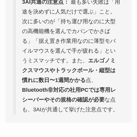
3AI共通の注意点：
最も多い失敗は「用
途を決めずに人気だけで選ぶ」こと。
次に多いのが「持ち運び用なのに大型
の高機能機を選んでカバンでかさば
る」「据え置き作業用なのに薄型モバ
イルマウスを選んで手が疲れる」とい
うミスマッチです。また、
エルゴノミ
クスマウスやトラックボール・縦型は
慣れに数日〜1週間かかる
点、
Bluetooth非対応の社用PCでは専用レ
シーバーやその規格の確認が必要
な点
も、3AIが共通して挙げた注意点です。