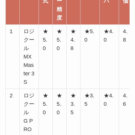
式
ー
パ
価
精
度
1
ロジ
★
★
★
★5.
★4.
4.
クー
5.
5.
4.
0
0
8
ル
0
0
8
MX
Mas
ter 3
S
2
ロジ
★
★
★
★3.
★4.
4.
クー
5.
5.
3.
5
0
6
ル
0
0
5
G P
RO