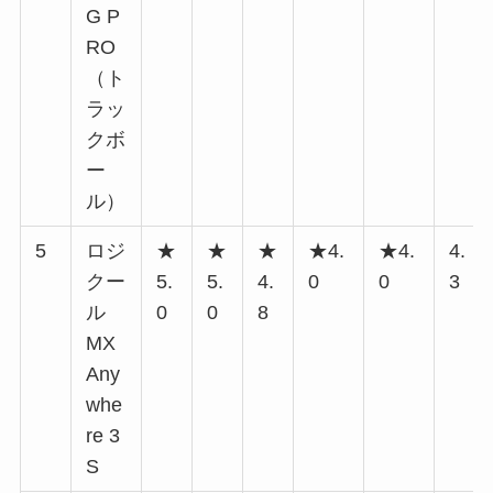
G P
RO
（ト
ラッ
クボ
ー
ル）
5
ロジ
★
★
★
★4.
★4.
4.
クー
5.
5.
4.
0
0
3
ル
0
0
8
MX
Any
whe
re 3
S