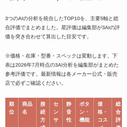
3つのAIの分析を統合したTOP10を、主要5軸と総
合評価でまとめました。星評価は編集部が3AIの評
価を突き合わせて算出した目安です。
※価格・在庫・型番・スペックは変動します。下
表は2026年7月時点の3AI分析を編集部がまとめた
参考評価です。最新情報は各メーカー公式・販売
店で必ずご確認ください。
順
商品
接
セ
静
ボタ
価
総
位
名
続
ン
音
ン・
格・
合
方
サ
性
機能
コス
評