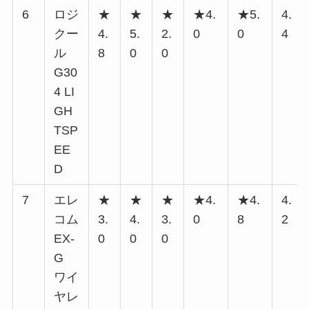
6
ロジ
★
★
★
★4.
★5.
4.
クー
4.
5.
2.
0
0
4
ル
8
0
0
G30
4 LI
GH
TSP
EE
D
7
エレ
★
★
★
★4.
★4.
4.
コム
3.
4.
3.
0
8
2
EX-
0
0
0
G
ワイ
ヤレ