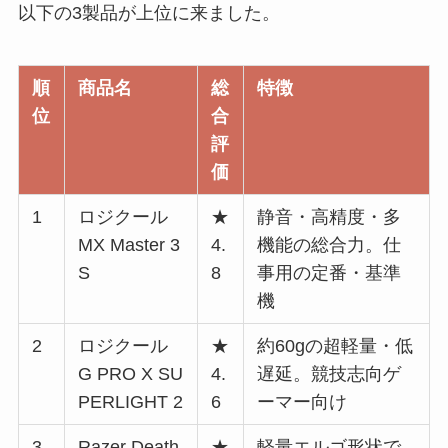
以下の3製品が上位に来ました。
順
商品名
総
特徴
位
合
評
価
1
ロジクール
★
静音・高精度・多
MX Master 3
4.
機能の総合力。仕
S
8
事用の定番・基準
機
2
ロジクール
★
約60gの超軽量・低
G PRO X SU
4.
遅延。競技志向ゲ
PERLIGHT 2
6
ーマー向け
3
Razer Death
★
軽量エルゴ形状で