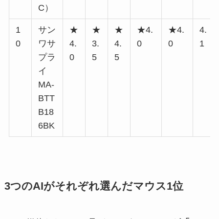
C）
1
サン
★
★
★
★4.
★4.
4.
0
ワサ
4.
3.
4.
0
0
1
プラ
0
5
5
イ
MA-
BTT
B18
6BK
3つのAIがそれぞれ選んだマウス1位