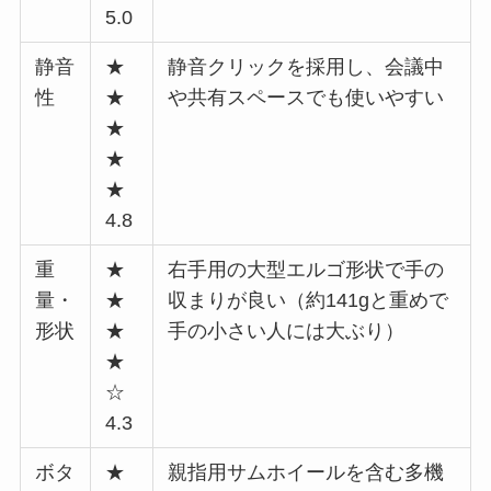
5.0
静音
★
静音クリックを採用し、会議中
性
★
や共有スペースでも使いやすい
★
★
★
4.8
重
★
右手用の大型エルゴ形状で手の
量・
★
収まりが良い（約141gと重めで
形状
★
手の小さい人には大ぶり）
★
☆
4.3
ボタ
★
親指用サムホイールを含む多機