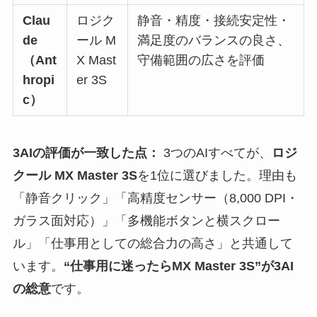
Clau
ロジク
静音・精度・接続安定性・
de
ール M
満足度のバランスの良さ、
（Ant
X Mast
守備範囲の広さを評価
hropi
er 3S
c）
3AIの評価が一致した点：
3つのAIすべてが、
ロジ
クール MX Master 3S
を1位に選びました。理由も
「静音クリック」「高精度センサー（8,000 DPI・
ガラス面対応）」「多機能ボタンと横スクロー
ル」「仕事用としての総合力の高さ」と共通して
います。
“仕事用に迷ったらMX Master 3S”が3AI
の総意
です。