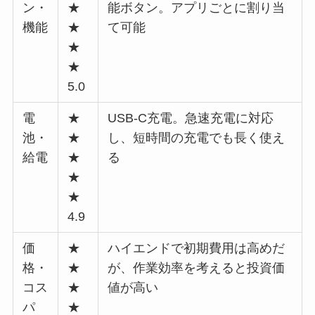
ン・
★
能ボタン。アプリごとに割り当
機能
★
て可能
★
★
5.0
電
★
USB-C充電。急速充電に対応
池・
★
し、短時間の充電でも長く使え
給電
★
る
★
★
4.9
価
★
ハイエンドで初期費用は高めだ
格・
★
が、作業効率を考えると投資価
コス
★
値が高い
パ
★