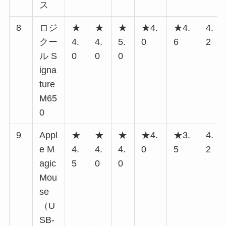
ス
8
ロジ
★
★
★
★4.
★4.
4.
クー
4.
4.
5.
0
6
2
ル S
0
0
0
igna
ture
M65
0
9
Appl
★
★
★
★4.
★3.
4.
e M
4.
4.
4.
0
5
2
agic
5
0
0
Mou
se
（U
SB-