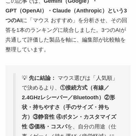
この記事では、
Gemini（Google）・
GPT（OpenAI）・Claude（Anthropic）という3
つのAI
に「マウス おすすめ」を分析させ、その回
答を1本のランキングに統合しました。3つのAIが
共通して評価した製品を軸に、編集部が比較軸を
整理しています。
💡
先に結論：
マウス選びは「人気順」
で決めるより、
①接続方式（有線／
2.4GHzレシーバー／Bluetooth）②形
状・持ちやすさ（手のサイズ・持ち
方）③静音性 ④ボタン・カスタマイズ
性 ⑤価格・コスパ
を、自分の用途（仕