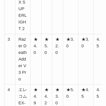
X S
UP
ERL
IGH
T 2
3
Raz
★
★
★
★3.
★3.
4.
er D
4.
5.
2.
0
0
5
eath
0
0
0
Add
er V
3 Pr
o
4
エレ
★
★
★
★5.
★4.
4.
コム
4.
4.
3.
0
5
5
EX-
9
2
0