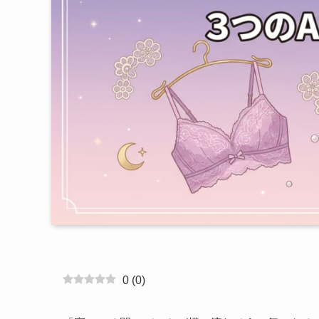
0
(
0
)