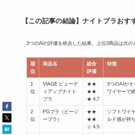
【この記事の結論】ナイトブラおすす
3つのAIの評価を統合した結果、上位3商品は次の
順
商品名
総合
特徴
位
評価
1
VIAGE ビューテ
★★
3つのAIが
位
ィアップナイト
★★
ワイヤーで
ブラ
★ 4.7
2
PGブラ（ピージ
★★
ソフトワイ
位
ーブラ）
★★
ルド感が持
☆ 4.5