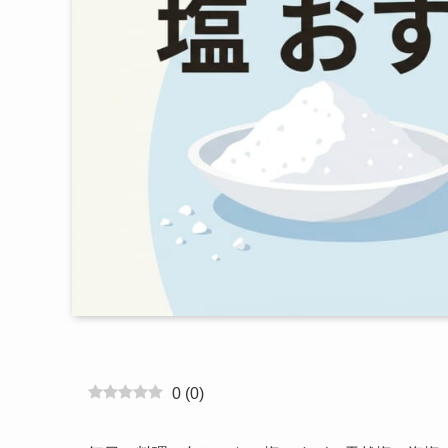
0
(
0
)