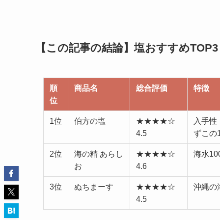
【この記事の結論】塩おすすめTOP3
順
商品名
総合評価
特徴
位
1位
伯方の塩
★★★★☆
入手性
4.5
ずこの
2位
海の精 あらし
★★★★☆
海水1
お
4.6
3位
ぬちまーす
★★★★☆
沖縄の
4.5