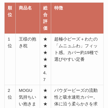
順
商品名
総
特徴
位
合
評
価
1
王様の抱
★
超極小ビーズ＋わたの
位
き枕
★
「ムニュふわ」フィッ
★
ト感。カバー約19種で
★
選びやすい定番
★
4.
7
2
MOGU
★
パウダービーズの流動
位
気持ちい
★
性と吸水速乾カバー。
い抱きま
★
体に沿う柔らかさを求