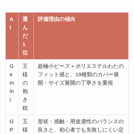
A
選
評価理由の傾向
I
ん
だ
1
位
G
王
超極小ビーズ＋ポリエステルわたの
e
様
フィット感と、19種類のカバー展
m
の
開・サイズ展開の丁寧さを重視
in
抱
i
き
枕
G
王
形状・感触・用途適性のバランスの
P
様
良さと、初心者でも失敗しにくい定