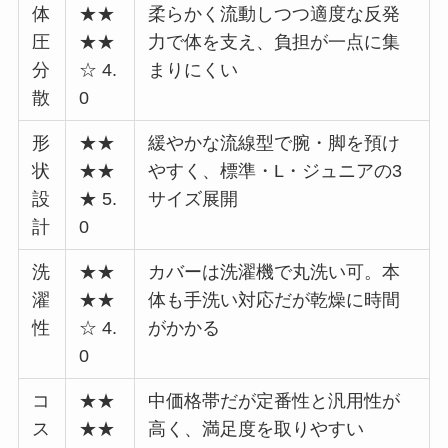
体
★★
柔らかく流動しつつ適度な反発
圧
★★
力で体を支え、負担が一点に集
分
☆ 4.
まりにくい
散
0
形
★★
緩やかな流線型で腕・脚を預け
状
★★
やすく、標準・L・ジュニアの3
設
★ 5.
サイズ展開
計
0
洗
★★
カバーは洗濯機で丸洗い可。本
濯
★★
体も手洗い対応だが乾燥に時間
性
☆ 4.
がかかる
0
コ
★★
中価格帯だが定番性と汎用性が
ス
★★
高く、満足度を取りやすい