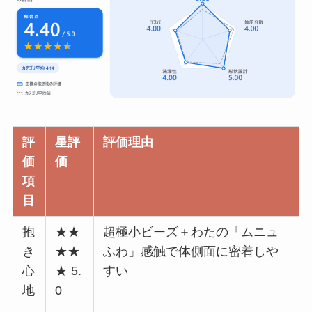
評
星評
評価理由
価
価
項
目
抱
★★
超極小ビーズ＋わたの「ムニュ
き
★★
ふわ」感触で体側面に密着しや
心
★ 5.
すい
地
0