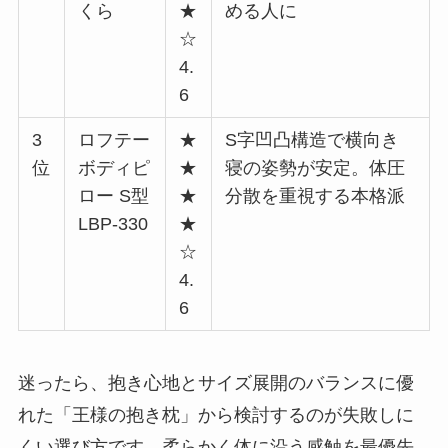
くら
★
める人に
☆
4.
6
3
ロフテー
★
S字凹凸構造で横向き
位
ボディピ
★
寝の姿勢が安定。体圧
ロー S型
★
分散を重視する本格派
LBP-330
★
☆
4.
6
迷ったら、抱き心地とサイズ展開のバランスに優
れた「王様の抱き枕」から検討するのが失敗しに
くい選び方です。柔らかく体に沿う感触を最優先