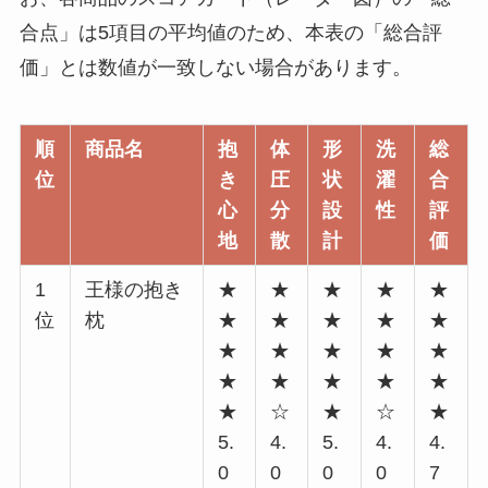
合点」は5項目の平均値のため、本表の「総合評
価」とは数値が一致しない場合があります。
順
商品名
抱
体
形
洗
総
位
き
圧
状
濯
合
心
分
設
性
評
地
散
計
価
1
王様の抱き
★
★
★
★
★
位
枕
★
★
★
★
★
★
★
★
★
★
★
★
★
★
★
★
☆
★
☆
★
5.
4.
5.
4.
4.
0
0
0
0
7