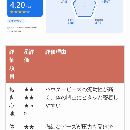
評
星評
評価理由
価
価
項
目
抱
★★
パウダービーズの流動性が高
き
★★
く、体の凹凸にピタッと密着し
心
★ 5.
やすい
地
0
体
★★
微細なビーズが圧力を受け流