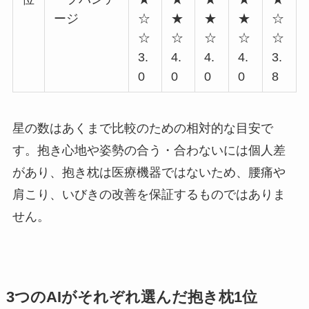
ージ
☆
★
★
★
☆
☆
☆
☆
☆
☆
3.
4.
4.
4.
3.
0
0
0
0
8
星の数はあくまで比較のための相対的な目安で
す。抱き心地や姿勢の合う・合わないには個人差
があり、抱き枕は医療機器ではないため、腰痛や
肩こり、いびきの改善を保証するものではありま
せん。
3つのAIがそれぞれ選んだ抱き枕1位