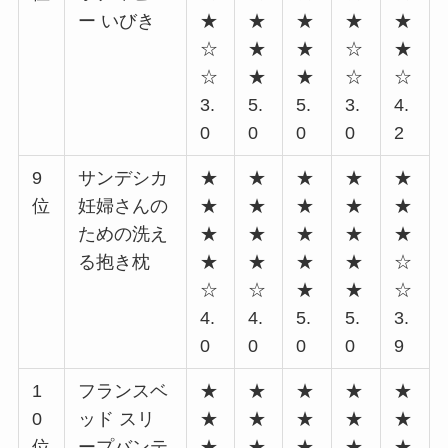
ー いびき
★
★
★
★
★
☆
★
★
☆
★
☆
★
★
☆
☆
3.
5.
5.
3.
4.
0
0
0
0
2
9
サンデシカ
★
★
★
★
★
位
妊婦さんの
★
★
★
★
★
ための洗え
★
★
★
★
★
る抱き枕
★
★
★
★
☆
☆
☆
★
★
☆
4.
4.
5.
5.
3.
0
0
0
0
9
1
フランスベ
★
★
★
★
★
0
ッド スリ
★
★
★
★
★
位
ープバンテ
★
★
★
★
★