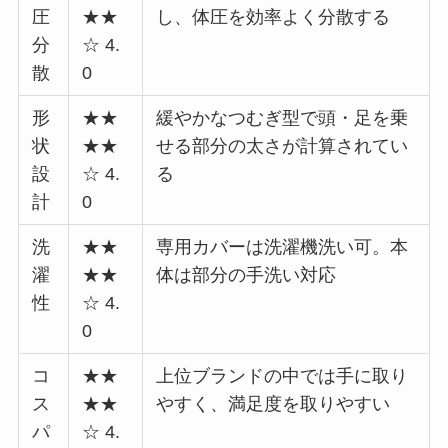
圧
★★
し、体圧を効率よく分散する
分
☆ 4.
散
0
形
★★
緩やかなつむぎ型で頭・足を乗
状
★★
せる部分の太さが計算されてい
設
☆ 4.
る
計
0
洗
★★
専用カバーは洗濯機洗い可。本
濯
★★
体は部分の手洗い対応
性
☆ 4.
0
コ
★★
上位ブランドの中では手に取り
ス
★★
やすく、満足度を取りやすい
パ
☆ 4.