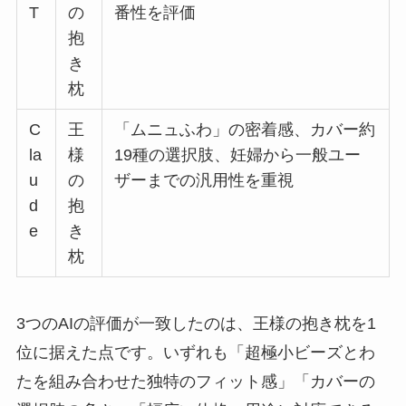
T
の
番性を評価
抱
き
枕
C
王
「ムニュふわ」の密着感、カバー約
la
様
19種の選択肢、妊婦から一般ユー
u
の
ザーまでの汎用性を重視
d
抱
e
き
枕
3つのAIの評価が一致したのは、王様の抱き枕を1
位に据えた点です。いずれも「超極小ビーズとわ
たを組み合わせた独特のフィット感」「カバーの