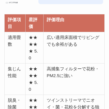
評価項
星評
評価理由
目
価
適用畳
★★
広い適用床面積でリビング
数
★★
でも余裕がある
★ 5.
0
集じん
★★
高捕集フィルターで花粉・
性能
★★
PM2.5に強い
★ 5.
0
脱臭・
★★
ツインストリーマでニオ
除菌
★★
イ・菌・花粉を分解する独