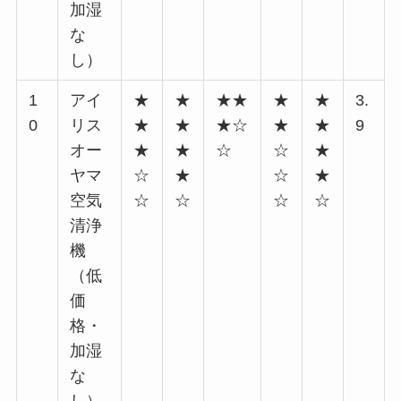
加湿
な
し）
1
アイ
★
★
★★
★
★
3.
0
リス
★
★
★☆
★
★
9
オー
★
★
☆
☆
★
ヤマ
☆
★
☆
★
空気
☆
☆
☆
☆
清浄
機
（低
価
格・
加湿
な