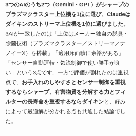
3つのAIのうち2つ（Gemini・GPT）がシャープの
プラズマクラスター上位機を1位に選び、Claudeは
ダイキンのストリーマ上位機を1位に選びました。
3AIが一致したのは「上位はメーカー独自の脱臭・
除菌技術（プラズマクラスター／ストリーマ／ナ
ノイーX）を搭載」「適用床面積に余裕がある」
「センサー自動運転・気流制御で使い勝手が良
い」という3点です。一方で評価が割れたのは重視
点で、
お手入れのしやすさとセンサー制御を重視
するならシャープ、有害物質を分解する力とフィ
ルターの長寿命を重視するならダイキン
と、好み
によって最適解が分かれる点も共通した結論でし
た。