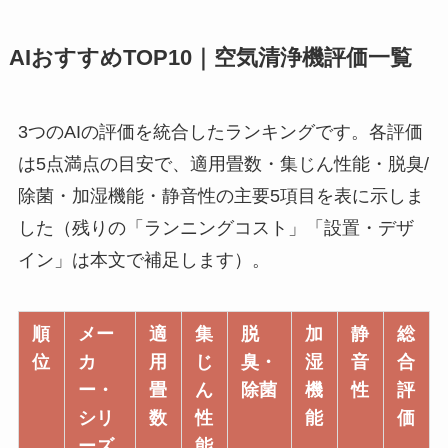
AIおすすめTOP10｜空気清浄機評価一覧
3つのAIの評価を統合したランキングです。各評価
は5点満点の目安で、適用畳数・集じん性能・脱臭/
除菌・加湿機能・静音性の主要5項目を表に示しま
した（残りの「ランニングコスト」「設置・デザ
イン」は本文で補足します）。
順
メー
適
集
脱
加
静
総
位
カ
用
じ
臭・
湿
音
合
ー・
畳
ん
除菌
機
性
評
シリ
数
性
能
価
ーズ
能