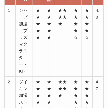
1
シャ
★
★
★★
★
★
4.
ープ
★
★
★★
★
★
8
加湿
★
★
★
★
★
（プ
★
★
★
★
ラズ
★
★
☆
☆
マク
ラス
タ
ー・
KI）
2
ダイ
★
★
★★
★
★
4.
キン
★
★
★★
★
★
7
加湿
★
★
★
★
★
スト
★
★
★
★