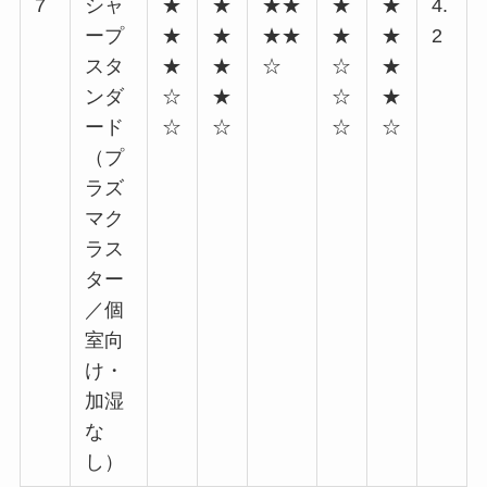
7
シャ
★
★
★★
★
★
4.
ープ
★
★
★★
★
★
2
スタ
★
★
☆
☆
★
ンダ
☆
★
☆
★
ード
☆
☆
☆
☆
（プ
ラズ
マク
ラス
ター
／個
室向
け・
加湿
な
し）