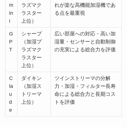
m
ラズマク
れが楽な高機能加湿機であ
in
ラスター
る点を最重視
i
上位）
G
シャープ
広い部屋への対応・高い加
P
（加湿プ
湿量・センサーと自動制御
T
ラズマク
の充実による総合力を評価
ラスター
上位）
C
ダイキン
ツインストリーマの分解
la
（加湿ス
力・加湿・フィルター長寿
u
トリーマ
命による総合力と長期コス
d
上位）
トを評価
e