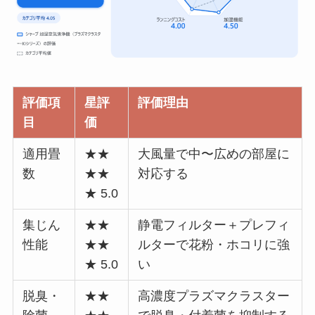
評価項
星評
評価理由
目
価
適用畳
★★
大風量で中〜広めの部屋に
数
★★
対応する
★ 5.0
集じん
★★
静電フィルター＋プレフィ
性能
★★
ルターで花粉・ホコリに強
★ 5.0
い
脱臭・
★★
高濃度プラズマクラスター