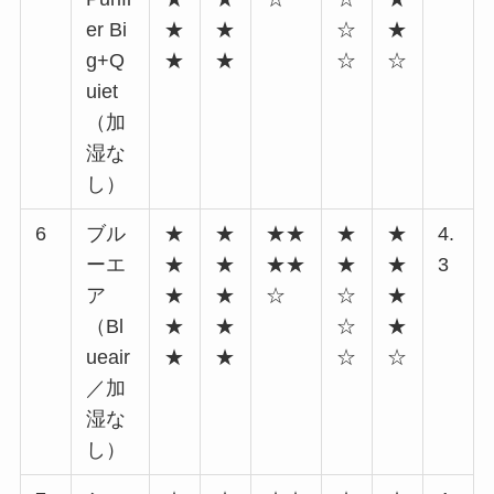
er Bi
★
★
☆
★
g+Q
★
★
☆
☆
uiet
（加
湿な
し）
6
ブル
★
★
★★
★
★
4.
ーエ
★
★
★★
★
★
3
ア
★
★
☆
☆
★
（Bl
★
★
☆
★
ueair
★
★
☆
☆
／加
湿な
し）