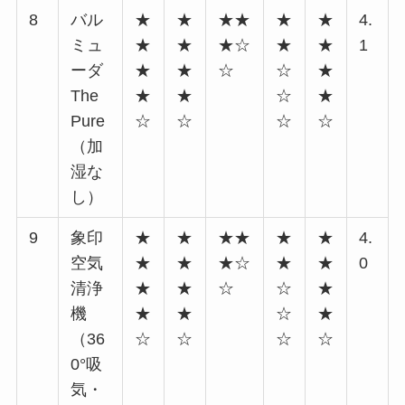
8
バル
★
★
★★
★
★
4.
ミュ
★
★
★☆
★
★
1
ーダ
★
★
☆
☆
★
The
★
★
☆
★
Pure
☆
☆
☆
☆
（加
湿な
し）
9
象印
★
★
★★
★
★
4.
空気
★
★
★☆
★
★
0
清浄
★
★
☆
☆
★
機
★
★
☆
★
（36
☆
☆
☆
☆
0°吸
気・