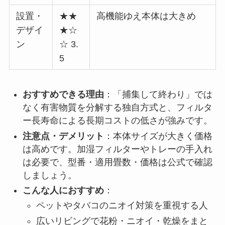
設置・
★★
高機能ゆえ本体は大きめ
デザイ
★☆
ン
☆ 3.
5
おすすめできる理由
：「捕集して終わり」では
なく有害物質を分解する独自方式と、フィルタ
ー長寿命による長期コストの低さが強みです。
注意点・デメリット
：本体サイズが大きく価格
は高めです。加湿フィルターやトレーの手入れ
は必要で、型番・適用畳数・価格は公式で確認
しましょう。
こんな人におすすめ
：
ペットやタバコのニオイ対策を重視する人
広いリビングで花粉・ニオイ・乾燥をまと