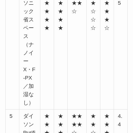
ソニ
★
★
★★
★
★
5
ック
★
★
☆
☆
★
省ス
★
★
☆
★
ペー
★
★
☆
☆
ス
（ナ
ノイ
ー
X・F
-PX
／加
湿な
し）
5
ダイ
★
★
★★
★
★
4.
ソン
★
★
★★
★
★
4
Purifi
★
★
☆
☆
★