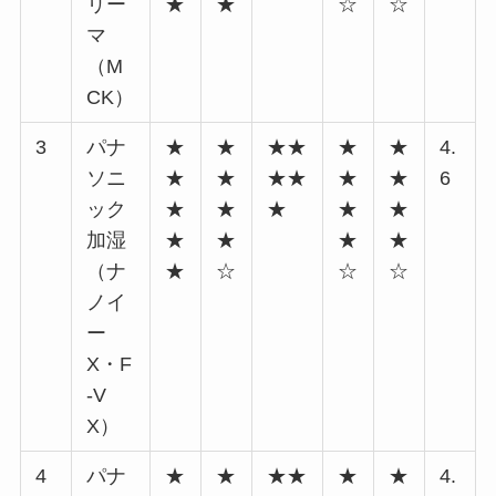
リー
★
★
☆
☆
マ
（M
CK）
3
パナ
★
★
★★
★
★
4.
ソニ
★
★
★★
★
★
6
ック
★
★
★
★
★
加湿
★
★
★
★
（ナ
★
☆
☆
☆
ノイ
ー
X・F
-V
X）
4
パナ
★
★
★★
★
★
4.