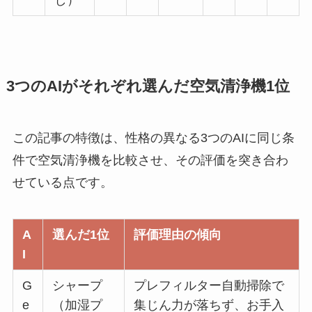
し）
3つのAIがそれぞれ選んだ空気清浄機1位
この記事の特徴は、性格の異なる3つのAIに同じ条
件で空気清浄機を比較させ、その評価を突き合わ
せている点です。
A
選んだ1位
評価理由の傾向
I
G
シャープ
プレフィルター自動掃除で
e
（加湿プ
集じん力が落ちず、お手入