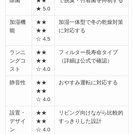
除菌
★★
で脱臭・付着菌を抑制する
★ 5.0
加湿機
★★
加湿一体型で冬の乾燥対策
能
★★
に対応する
☆ 4.5
ランニ
★★
フィルター長寿命タイプ
ングコ
★★
（詳細は公式で確認）
スト
☆ 4.0
静音性
★★
おやすみ運転に対応する
★★
☆ 4.0
設置・
★★
リビング向けながら比較的
デザイ
★★
すっきりした設計
ン
☆ 4.0