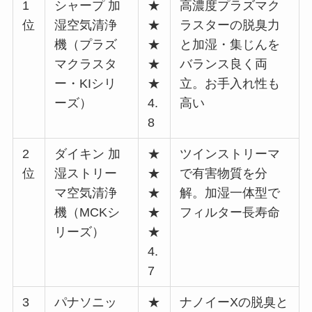
1
シャープ 加
★
高濃度プラズマク
位
湿空気清浄
★
ラスターの脱臭力
機（プラズ
★
と加湿・集じんを
マクラスタ
★
バランス良く両
ー・KIシリ
★
立。お手入れ性も
ーズ）
4.
高い
8
2
ダイキン 加
★
ツインストリーマ
位
湿ストリー
★
で有害物質を分
マ空気清浄
★
解。加湿一体型で
機（MCKシ
★
フィルター長寿命
リーズ）
★
4.
7
3
パナソニッ
★
ナノイーXの脱臭と