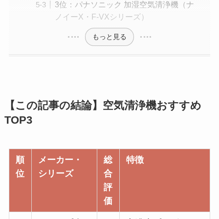
3位：パナソニック 加湿空気清浄機（ナ
ノイーX・F-VXシリーズ）
もっと見る
【この記事の結論】空気清浄機おすすめ
TOP3
順
メーカー・
総
特徴
位
シリーズ
合
評
価