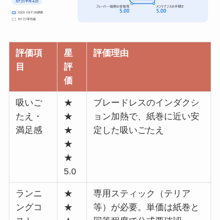
評価項
星
評価理由
目
評
価
吸いご
★
ブレードレスのインダクシ
たえ・
★
ョン加熱で、紙巻に近い安
満足感
★
定した吸いごたえ
★
★
5.0
ランニ
★
専用スティック（テリア
ングコ
★
等）が必要。単価は紙巻と