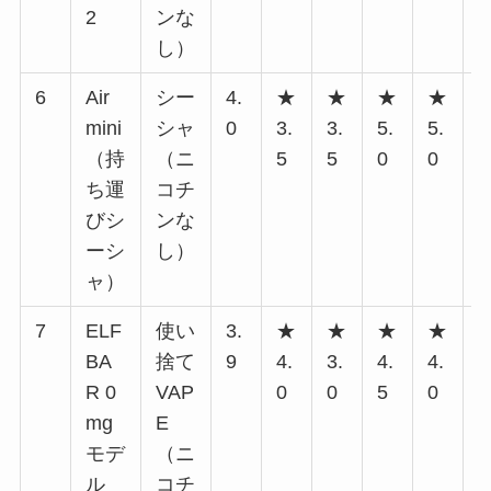
2
ンな
し）
6
Air
シー
4.
★
★
★
★
mini
シャ
0
3.
3.
5.
5.
3
（持
（ニ
5
5
0
0
0
ち運
コチ
びシ
ンな
ーシ
し）
ャ）
7
ELF
使い
3.
★
★
★
★
BA
捨て
9
4.
3.
4.
4.
3
R 0
VAP
0
0
5
0
0
mg
E
モデ
（ニ
ル
コチ