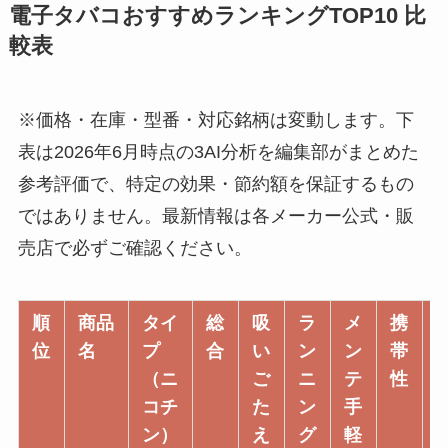
電子タバコおすすめランキングTOP10 比
較表
※価格・在庫・型番・対応銘柄は変動します。下
表は2026年6月時点の3AI分析を編集部がまとめた
参考評価で、特定の効果・節約額を保証するもの
ではありません。最新情報は各メーカー公式・販
売店で必ずご確認ください。
順
商品
タイ
総
吸
ラ
メ
携
位
名
プ
合
い
ン
ン
帯
（ニ
ご
ニ
テ
性
コチ
た
ン
手
ン）
え
グ
軽