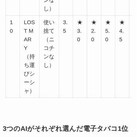
し）
1
LOS
使い
3.
★
★
★
★
0
T M
捨て
5
3.
2.
5.
4.
2
AR
（ニ
0
0
0
5
0
Y
コチ
（持
ンな
ち運
し）
びシ
ーシ
ャ）
3つのAIがそれぞれ選んだ電子タバコ1位