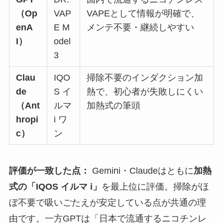
（Op
VAP
VAPEとして情報が明確で、
enA
E M
メンテ不要・継続しやすい
I）
odel
3
Clau
IQO
掃除不要のインダクション加
de
S イ
熱で、初心者が失敗しにくい
（Ant
ルマ
加熱式の筆頭
hropi
i ワ
c）
ン
評価が一致した点：
Gemini・Claudeはともに
加熱
式の「IQOS イルマ i」
を最上位に評価。掃除がほ
ぼ不要で吸いごたえが安定している点が共通の理
由です。一方GPTは「日本で流通するニコチンレ