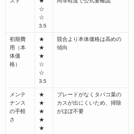
スト
★
同等程度で公式要確認
☆
☆
3.5
初期費
★
競合より本体価格は高めの
用（本
★
傾向
体価
★
格）
☆
☆
3.5
メンテ
★
ブレードがなくタバコ葉の
ナンス
★
カスが出にくいため、掃除
の手軽
★
がほぼ不要
さ
★
★