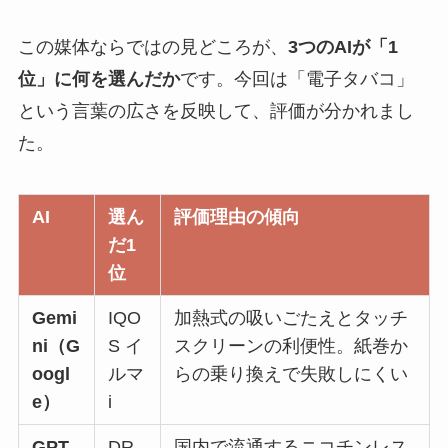
この媒体ならではの見どころが、
3つのAIが「1
位」に何を選んだか
です。今回は「電子タバコ」
という言葉の広さを反映して、評価が分かれまし
た。
AI
選ん
評価理由の傾向
だ1
位
Gemi
IQO
加熱式の吸いごたえとタッチ
ni（G
S イ
スクリーンの利便性。紙巻か
oogl
ルマ
らの乗り換えで失敗しにくい
e）
i
GPT
DR.
国内で流通するニコチンレス