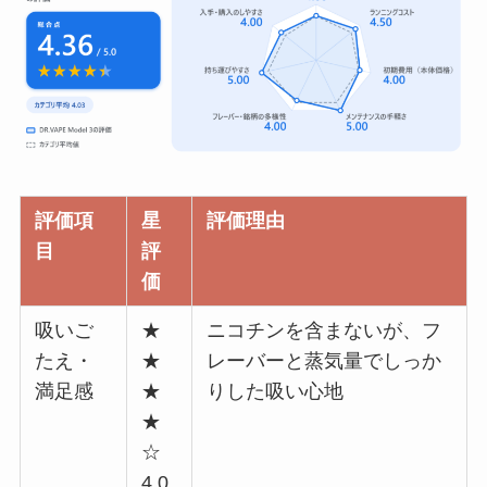
評価項
星
評価理由
目
評
価
吸いご
★
ニコチンを含まないが、フ
たえ・
★
レーバーと蒸気量でしっか
満足感
★
りした吸い心地
★
☆
4.0