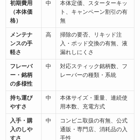
初期費用
中
本体定価、スターターキッ
（本体価
ト、キャンペーン割引の有
格）
無
メンテナ
高
掃除の要否、リキッド注
ンスの手
入・ポッド交換の有無、液
軽さ
漏れしにくさ
フレーバ
中
対応スティック銘柄数、フ
ー・銘柄
レーバーの種類・系統
の多様性
持ち運び
中
本体サイズ・重量、連続使
やすさ
用本数、充電方式
入手・購
中
コンビニ取扱の有無、公式
入のしや
通販・専門店、消耗品の入
すさ
手性