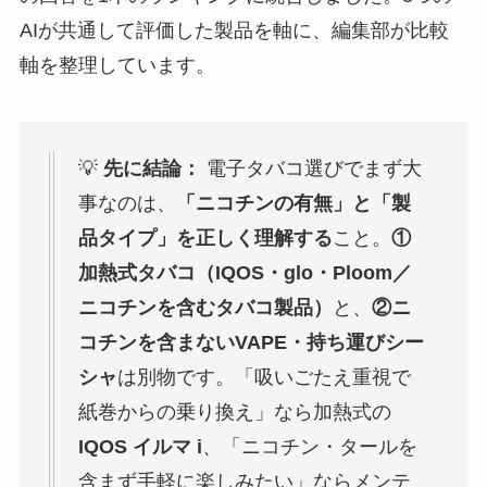
AIが共通して評価した製品を軸に、編集部が比較
軸を整理しています。
💡
先に結論：
電子タバコ選びでまず大
事なのは、
「ニコチンの有無」と「製
品タイプ」を正しく理解する
こと。
①
加熱式タバコ（IQOS・glo・Ploom／
ニコチンを含むタバコ製品）
と、
②ニ
コチンを含まないVAPE・持ち運びシー
シャ
は別物です。「吸いごたえ重視で
紙巻からの乗り換え」なら加熱式の
IQOS イルマ i
、「ニコチン・タールを
含まず手軽に楽しみたい」ならメンテ