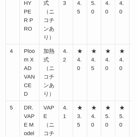
HY
式
3
4.
5.
4.
4.
5
PE
（ニ
5
0
0
0
0
R P
コチ
RO
ンあ
り）
4
Ploo
加熱
4.
★
★
★
★
m X
式
2
4.
4.
4.
4.
5
AD
（ニ
0
5
0
0
0
VAN
コチ
CE
ンあ
D
り）
5
DR.
VAP
4.
★
★
★
★
VAP
E
1
3.
4.
5.
5.
4
E M
（ニ
5
0
0
0
0
odel
コチ