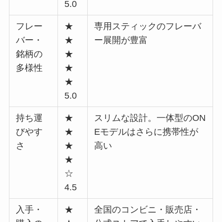
5.0
フレー
★
専用スティックのフレーバ
バー・
★
ー展開が豊富
銘柄の
★
多様性
★
★
5.0
持ち運
★
スリムな設計。一体型のON
びやす
★
Eモデルはさらに携帯性が
さ
★
高い
★
☆
4.5
入手・
★
全国のコンビニ・販売店・