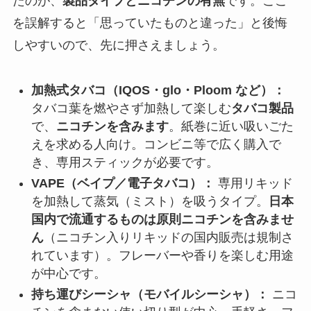
たのが、
製品タイプとニコチンの有無
です。ここ
を誤解すると「思っていたものと違った」と後悔
しやすいので、先に押さえましょう。
加熱式タバコ（IQOS・glo・Ploom など）：
タバコ葉を燃やさず加熱して楽しむ
タバコ製品
で、
ニコチンを含みます
。紙巻に近い吸いごた
えを求める人向け。コンビニ等で広く購入で
き、専用スティックが必要です。
VAPE（ベイプ／電子タバコ）：
専用リキッド
を加熱して蒸気（ミスト）を吸うタイプ。
日本
国内で流通するものは原則ニコチンを含みませ
ん
（ニコチン入りリキッドの国内販売は規制さ
れています）。フレーバーや香りを楽しむ用途
が中心です。
持ち運びシーシャ（モバイルシーシャ）：
ニコ