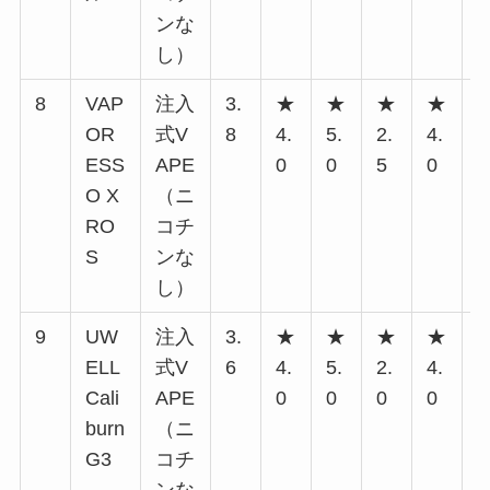
ンな
し）
8
VAP
注入
3.
★
★
★
★
OR
式V
8
4.
5.
2.
4.
2
ESS
APE
0
0
5
0
5
O X
（ニ
RO
コチ
S
ンな
し）
9
UW
注入
3.
★
★
★
★
ELL
式V
6
4.
5.
2.
4.
2
Cali
APE
0
0
0
0
0
burn
（ニ
G3
コチ
ンな