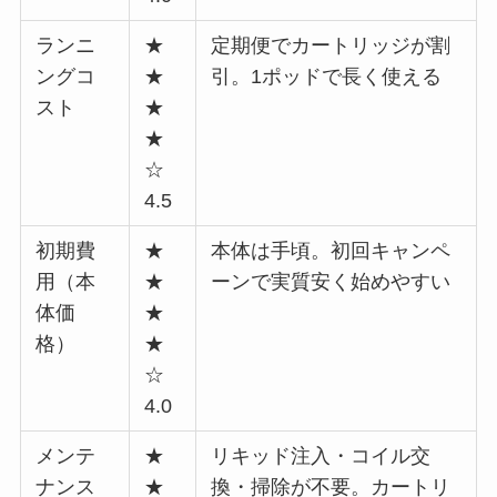
ランニ
★
定期便でカートリッジが割
ングコ
★
引。1ポッドで長く使える
スト
★
★
☆
4.5
初期費
★
本体は手頃。初回キャンペ
用（本
★
ーンで実質安く始めやすい
体価
★
格）
★
☆
4.0
メンテ
★
リキッド注入・コイル交
ナンス
★
換・掃除が不要。カートリ