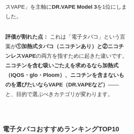
スVAPE」を主軸に
DR.VAPE Model 3
を1位にしま
した。
評価が割れた点：
これは「電子タバコ」という言
葉が
①加熱式タバコ（ニコチンあり）と②ニコチ
ンレスVAPE
の両方を指すために起きた違いです。
ニコチンを含む吸いごたえを求めるなら加熱式
（IQOS・glo・Ploom）、ニコチンを含まないも
のを選びたいならVAPE（DR.VAPEなど）
——
と、目的で選ぶべきカテゴリが変わります。
電子タバコおすすめランキングTOP10