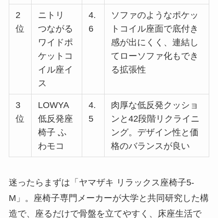
2
ニトリ
4.
ソファのようなポケッ
位
つながる
6
トコイル座面で底付き
ワイドポ
感が出にくく、連結し
ケットコ
てローソファ化もでき
イル座イ
る拡張性
ス
3
LOWYA
4.
肉厚な低反発クッショ
位
低反発座
5
ンと42段階リクライニ
椅子 ふ
ング。デザイン性と価
わモコ
格のバランスが良い
迷ったらまずは「ヤマザキ リラックス座椅子5-
M」。座椅子専門メーカーが大学と共同研究した構
造で、座るだけで骨盤を立てやすく、床座生活で