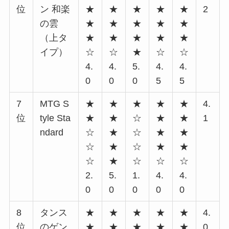
位
ン 和楽
★
★
★
★
★
2
の雲
★
★
★
★
★
（上タ
★
★
★
★
★
イプ）
☆
☆
★
☆
☆
4.
4.
5.
4.
4.
0
0
0
5
5
7
MTG S
★
★
★
★
★
4.
位
tyle Sta
★
★
☆
★
★
1
ndard
☆
★
☆
★
★
☆
★
☆
★
★
☆
★
☆
☆
☆
2.
5.
1.
4.
4.
0
0
0
0
0
8
タンス
★
★
★
★
★
4.
位
のゲン
★
★
★
★
★
0