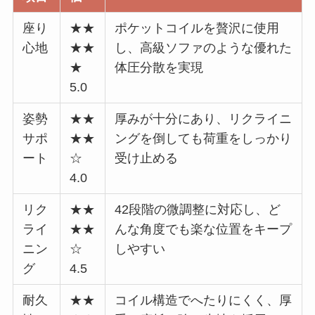
座り
★★
ポケットコイルを贅沢に使用
心地
★★
し、高級ソファのような優れた
★
体圧分散を実現
5.0
姿勢
★★
厚みが十分にあり、リクライニ
サポ
★★
ングを倒しても荷重をしっかり
ート
☆
受け止める
4.0
リク
★★
42段階の微調整に対応し、ど
ライ
★★
んな角度でも楽な位置をキープ
ニン
☆
しやすい
グ
4.5
耐久
★★
コイル構造でへたりにくく、厚