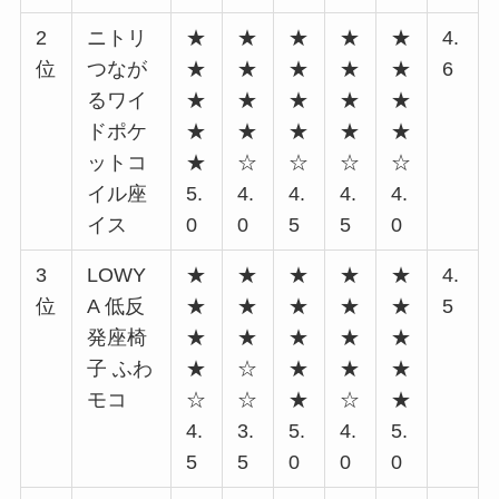
2
ニトリ
★
★
★
★
★
4.
位
つなが
★
★
★
★
★
6
るワイ
★
★
★
★
★
ドポケ
★
★
★
★
★
ットコ
★
☆
☆
☆
☆
イル座
5.
4.
4.
4.
4.
イス
0
0
5
5
0
3
LOWY
★
★
★
★
★
4.
位
A 低反
★
★
★
★
★
5
発座椅
★
★
★
★
★
子 ふわ
★
☆
★
★
★
モコ
☆
☆
★
☆
★
4.
3.
5.
4.
5.
5
5
0
0
0