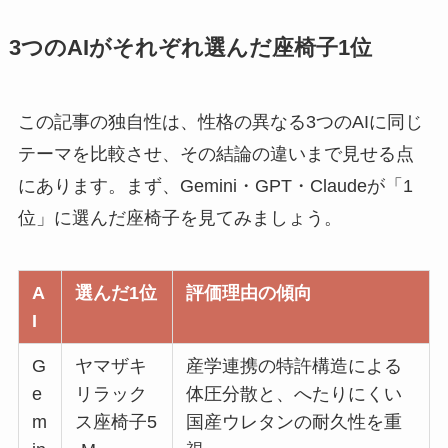
3つのAIがそれぞれ選んだ座椅子1位
この記事の独自性は、性格の異なる3つのAIに同じ
テーマを比較させ、その結論の違いまで見せる点
にあります。まず、Gemini・GPT・Claudeが「1
位」に選んだ座椅子を見てみましょう。
A
選んだ1位
評価理由の傾向
I
G
ヤマザキ
産学連携の特許構造による
e
リラック
体圧分散と、へたりにくい
m
ス座椅子5
国産ウレタンの耐久性を重