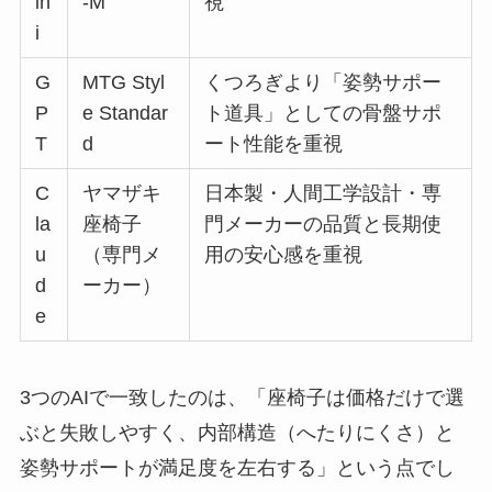
in
-M
視
i
G
MTG Styl
くつろぎより「姿勢サポー
P
e Standar
ト道具」としての骨盤サポ
T
d
ート性能を重視
C
ヤマザキ
日本製・人間工学設計・専
la
座椅子
門メーカーの品質と長期使
u
（専門メ
用の安心感を重視
d
ーカー）
e
3つのAIで一致したのは、「座椅子は価格だけで選
ぶと失敗しやすく、内部構造（へたりにくさ）と
姿勢サポートが満足度を左右する」という点でし