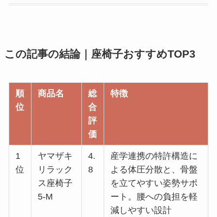
この記事の結論｜座椅子おすすめTOP3
順
商品名
総
特徴
位
合
評
価
1
ヤマザキ
4.
産学連携の特許構造に
位
リラック
8
よる体圧分散と、骨盤
ス座椅子
を立てやすい姿勢サポ
5-M
ート。腰への負担を軽
減しやすい設計