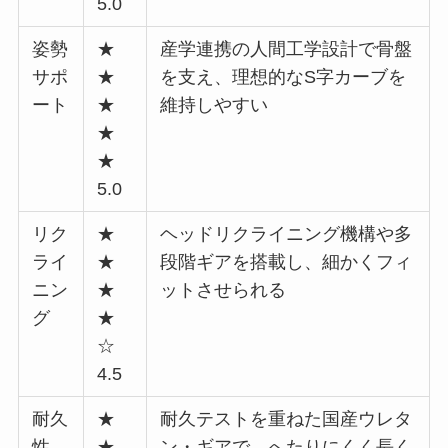
5.0
姿勢
★
産学連携の人間工学設計で骨盤
サポ
★
を支え、理想的なS字カーブを
ート
★
維持しやすい
★
★
5.0
リク
★
ヘッドリクライニング機構や多
ライ
★
段階ギアを搭載し、細かくフィ
ニン
★
ットさせられる
グ
★
☆
4.5
耐久
★
耐久テストを重ねた国産ウレタ
性
★
ン・ギアで、へたりにくく長く