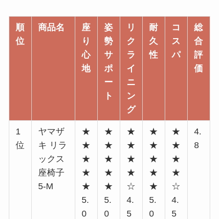
順
商品名
座
姿
リ
耐
コ
総
位
り
勢
ク
久
ス
合
心
サ
ラ
性
パ
評
地
ポ
イ
価
ー
ニ
ト
ン
グ
1
ヤマザ
★
★
★
★
★
4.
位
キ リラ
★
★
★
★
★
8
ックス
★
★
★
★
★
座椅子
★
★
★
★
★
5-M
★
★
☆
★
☆
5.
5.
4.
5.
4.
0
0
5
0
5