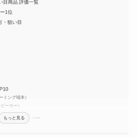
狙い目商品 評価一覧
ー1位
方・狙い目
10
ストリーミング端末）
トスピーカー）
もっと見る