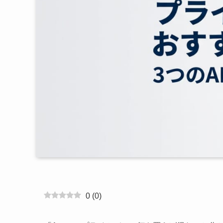
0
(
0
)