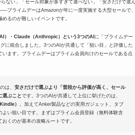
分からない」「セール対象が多すぎて選べない」「安さだけで選
—プライムデーはAmazonが年に一度実施する大型セールで
極めるのが難しいイベントです。
nAI）・Claude（Anthropic）という3つのAI
に「プライムデー
グに統合しました。3つのAIが共通して「狙い目」と評価した
ています。プライムデーはプライム会員向けのセールである点
のは、
安さだけで選ぶより「普段から評価が高く、セール
に選ぶこと
です。3つのAIが共通して上位に挙げたのは、
Kindle）
。加えてAnker製品などの実用ガジェット、タブ
のよい狙い目です。まずはプライム会員登録（無料体験含
ておくのが基本の攻略ルートです。