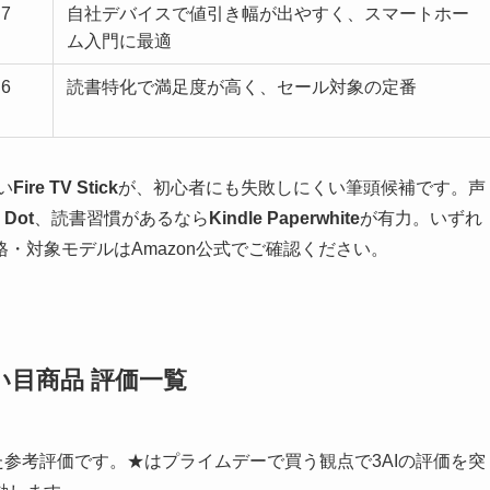
.7
自社デバイスで値引き幅が出やすく、スマートホー
ム入門に最適
.6
読書特化で満足度が高く、セール対象の定番
い
Fire TV Stick
が、初心者にも失敗しにくい筆頭候補です。声
 Dot
、読書習慣があるなら
Kindle Paperwhite
が有力。いずれ
・対象モデルはAmazon公式でご確認ください。
い目商品 評価一覧
めた参考評価です。★はプライムデーで買う観点で3AIの評価を突