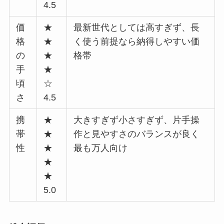
4.5
価
★
最新世代としては高すぎず、長
格
★
く使う前提なら納得しやすい価
の
★
格帯
手
★
頃
☆
さ
4.5
携
★
大きすぎず小さすぎず、片手操
帯
★
作と見やすさのバランスが良く
性
★
最も万人向け
★
★
5.0