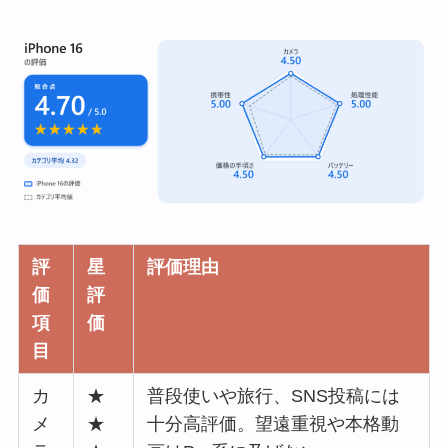
評
星
評価理由
価
評
項
価
目
カ
★
普段使いや旅行、SNS投稿には
メ
★
十分高評価。望遠重視や本格動