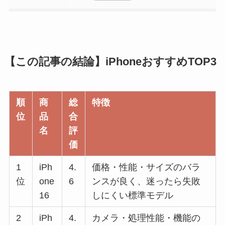
【この記事の結論】iPhoneおすすめTOP3
順
商
総
特徴
位
品
合
名
評
価
1
iPh
4.
価格・性能・サイズのバラ
位
one
6
ンスが良く、迷ったら失敗
16
しにくい標準モデル
2
iPh
4.
カメラ・処理性能・機能の