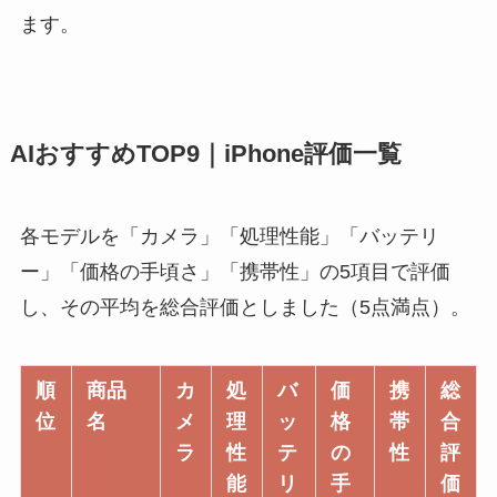
ます。
AIおすすめTOP9｜iPhone評価一覧
各モデルを「カメラ」「処理性能」「バッテリ
ー」「価格の手頃さ」「携帯性」の5項目で評価
し、その平均を総合評価としました（5点満点）。
順
商品
カ
処
バ
価
携
総
位
名
メ
理
ッ
格
帯
合
ラ
性
テ
の
性
評
能
リ
手
価