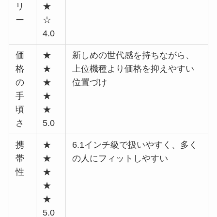
リ
★
ー
☆
4.0
価
★
新しめの世代感を持ちながら、
格
★
上位機種より価格を抑えやすい
の
★
位置づけ
手
★
頃
★
さ
5.0
携
★
6.1インチ級で扱いやすく、多く
帯
★
の人にフィットしやすい
性
★
★
★
5.0