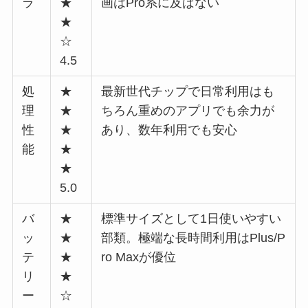
ラ
★
画はPro系に及ばない
★
☆
4.5
処
★
最新世代チップで日常利用はも
理
★
ちろん重めのアプリでも余力が
性
★
あり、数年利用でも安心
能
★
★
5.0
バ
★
標準サイズとして1日使いやすい
ッ
★
部類。極端な長時間利用はPlus/P
テ
★
ro Maxが優位
リ
★
ー
☆