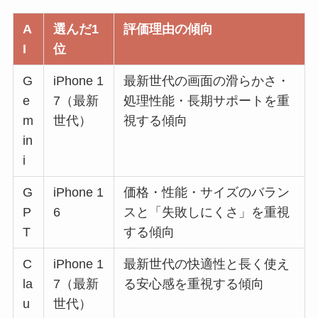
A
選んだ1
評価理由の傾向
I
位
G
iPhone 1
最新世代の画面の滑らかさ・
e
7（最新
処理性能・長期サポートを重
m
世代）
視する傾向
in
i
G
iPhone 1
価格・性能・サイズのバラン
P
6
スと「失敗しにくさ」を重視
T
する傾向
C
iPhone 1
最新世代の快適性と長く使え
la
7（最新
る安心感を重視する傾向
u
世代）