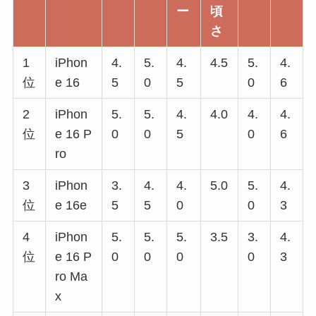
ー
頃
さ
1
iPhon
4.
5.
4.
4.5
5.
4.
位
e 16
5
0
5
0
6
2
iPhon
5.
5.
4.
4.0
4.
4.
位
e 16 P
0
0
5
0
6
ro
3
iPhon
3.
4.
4.
5.0
5.
4.
位
e 16e
5
5
0
0
3
4
iPhon
5.
5.
5.
3.5
3.
4.
位
e 16 P
0
0
0
0
3
ro Ma
x