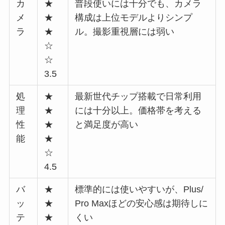
カ
★
普段使いには十分でも、カメラ
メ
★
構成は上位モデルよりシンプ
ラ
★
ル。撮影重視層には弱い
☆
☆
3.5
処
★
最新世代チップ搭載で日常利用
理
★
には十分以上。価格帯を考える
性
★
と満足度が高い
能
★
☆
4.5
バ
★
標準的には使いやすいが、Plus/
ッ
★
Pro Maxほどの安心感は期待しに
テ
★
くい