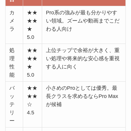
カ
★★
Pro系の強みが最も分かりやす
メ
★★
い領域。ズームや動画までこだ
ラ
★
わる人向け
5.0
処
★★
上位チップで余裕が大きく、重
理
★★
い処理や将来的な安心感を重視
性
★
する人に向く
能
5.0
バ
★★
小さめのProとしては優秀。最
ッ
★★
長クラスを求めるならPro Max
テ
☆
が候補
リ
4.5
ー