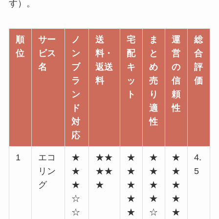
す）。
順
サー
ノ
送
宅
ま
運
総
位
ビス
ン
料・
配
と
営
合
名
ブ
返送
キ
め
の
評
ラ
料
ッ
売
信
価
ン
ト
り
頼
ド
適
性
対
性
応
1
エコ
★
★★
★
★
★
4.
リン
★
★★
★
★
★
5
グ
★
★
★
★
★
☆
★
★
★
☆
★
☆
★