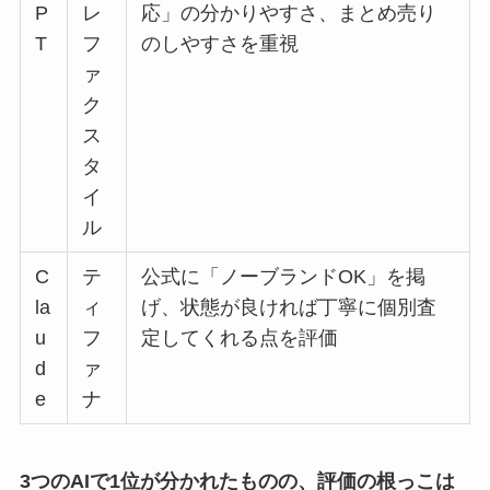
P
レ
応」の分かりやすさ、まとめ売り
T
フ
のしやすさを重視
ァ
ク
ス
タ
イ
ル
C
テ
公式に「ノーブランドOK」を掲
la
ィ
げ、状態が良ければ丁寧に個別査
u
フ
定してくれる点を評価
d
ァ
e
ナ
3つのAIで1位が分かれたものの、評価の根っこは