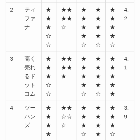
2
ティ
★
★★
★
★
★
4.
ファ
★
★★
★
★
★
2
ナ
★
☆
★
★
★
☆
★
★
★
☆
☆
☆
☆
3
高く
★
★★
★
★
★
4.
売れ
★
★★
★
★
★
1
るド
★
★
★
★
★
ット
☆
★
★
★
コム
☆
☆
☆
★
4
ツー
★
★★
★
★
★
3.
ハン
★
☆☆
★
★
★
9
ズ
★
☆
★
★
★
★
☆
★
☆