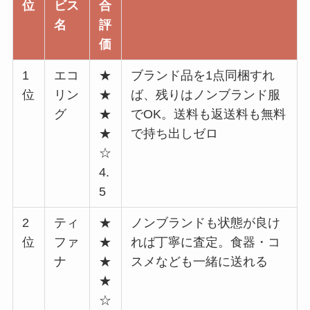
位
ビス
合
名
評
価
1
エコ
★
ブランド品を1点同梱すれ
位
リン
★
ば、残りはノンブランド服
グ
★
でOK。送料も返送料も無料
★
で持ち出しゼロ
☆
4.
5
2
ティ
★
ノンブランドも状態が良け
位
ファ
★
れば丁寧に査定。食器・コ
ナ
★
スメなども一緒に送れる
★
☆