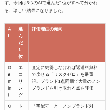
す。今回は3つのAIで選んだ1位がすべて分かれ
る、珍しい結果になりました。
A
選
評価理由の傾向
I
ん
だ
1
位
G
エ
査定に納得しなければ返送料無料
e
コ
で戻せる「リスクゼロ」を最重
m
リ
視。ブランド1点同梱で大量のノン
in
ン
ブランドを引き取れる点を評価
i
グ
G
ト
「宅配可」と「ノンブランド対