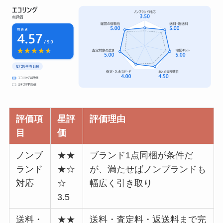
評価項
星評
評価理由
目
価
ノンブ
★★
ブランド1点同梱が条件だ
ランド
★☆
が、満たせばノンブランドも
対応
☆
幅広く引き取り
3.5
送料・
★★
送料・査定料・返送料まで完