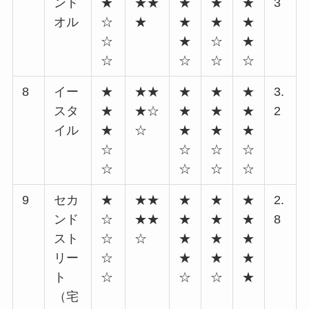
ンド
★
★★
★
★
★
3
オル
☆
★
★
★
★
☆
★
☆
★
☆
☆
☆
☆
8
イー
★
★★
★
★
★
3.
スタ
★
★☆
★
★
★
2
イル
★
☆
★
★
★
☆
☆
☆
☆
☆
☆
☆
☆
9
セカ
★
★★
★
★
★
2.
ンド
☆
★★
★
★
★
8
スト
☆
☆
★
★
★
リー
☆
★
★
★
ト
☆
☆
☆
★
（宅