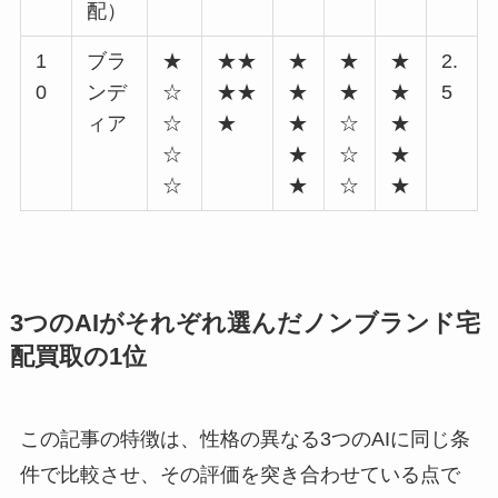
配）
1
ブラ
★
★★
★
★
★
2.
0
ンデ
☆
★★
★
★
★
5
ィア
☆
★
★
☆
★
☆
★
☆
★
☆
★
☆
★
3つのAIがそれぞれ選んだノンブランド宅
配買取の1位
この記事の特徴は、性格の異なる3つのAIに同じ条
件で比較させ、その評価を突き合わせている点で